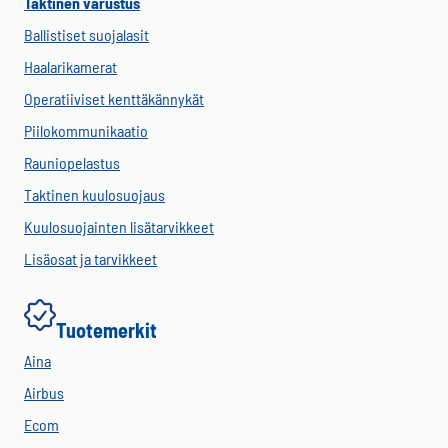
Taktinen varustus
Ballistiset suojalasit
Haalarikamerat
Operatiiviset kenttäkännykät
Piilokommunikaatio
Rauniopelastus
Taktinen kuulosuojaus
Kuulosuojainten lisätarvikkeet
Lisäosat ja tarvikkeet
Tuotemerkit
Aina
Airbus
Ecom