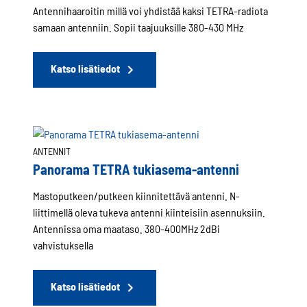
Antennihaaroitin millä voi yhdistää kaksi TETRA-radiota
samaan antenniin. Sopii taajuuksille 380-430 MHz
Katso lisätiedot
ANTENNIT
Panorama TETRA tukiasema-antenni
Mastoputkeen/putkeen kiinnitettävä antenni. N-
liittimellä oleva tukeva antenni kiinteisiin asennuksiin.
Antennissa oma maataso. 380-400MHz 2dBi
vahvistuksella
Katso lisätiedot