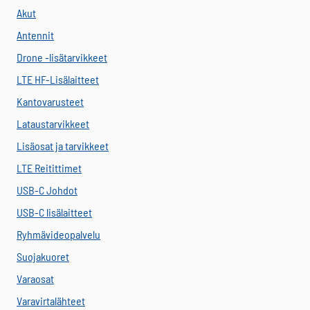
Akut
Antennit
Drone -lisätarvikkeet
LTE HF-Lisälaitteet
Kantovarusteet
Lataustarvikkeet
Lisäosat ja tarvikkeet
LTE Reitittimet
USB-C Johdot
USB-C lisälaitteet
Ryhmävideopalvelu
Suojakuoret
Varaosat
Varavirtalähteet