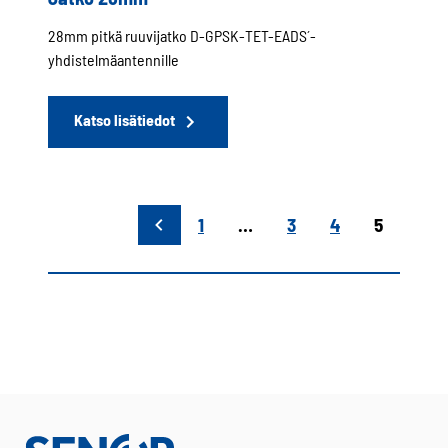
28mm pitkä ruuvijatko D-GPSK-TET-EADS´-
yhdistelmäantennille
Katso lisätiedot
1
…
3
4
5