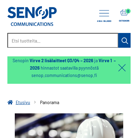
items
0
OSTOSKORI
AVAA VALIKKO
Etsi:
Haku
Senopin
Virve 2 lisälaitteet Q3/Q4 – 2026
ja
Virve 1 –
2026
hinnastot saatavilla pyynnöstä
Hello:
senop.communications@senop.fi
Hide
notifica
Etusivu
Panorama