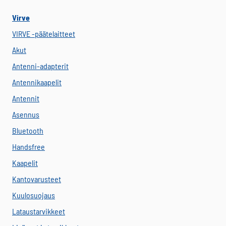
Virve
VIRVE -päätelaitteet
Akut
Antenni-adapterit
Antennikaapelit
Antennit
Asennus
Bluetooth
Handsfree
Kaapelit
Kantovarusteet
Kuulosuojaus
Lataustarvikkeet