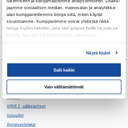
tukemiseen ja kävijämäärämme analysoimiseen. Lisäksi
jaamme sosiaalisen median, mainosalan ja analytiikka-
Y-tunnus: 1795926-9
alan kumppaneillemme tietoja siitä, miten käytät
ALV-numero: FI17959269
sivustoamme. Kumppanimme voivat yhdistää näitä
tietoja muihin tietoihin, joita olet antanut heille tai joita on
Verkkolaskut
kerätty, kun olet käyttänyt heidän palvelujaan.
Verkkolaskuosoite:
003717959269
Välittäjä: Basware
Näytä tiedot
Välittäjätunnus: BAWCFI22
Facebook
Twitter
LinkedIn
Salli kaikki
Vain välttämättömät
Tuotteet
Virve 2
VIRVE 2 -päätelaitteet
Uutuudet
Ajoneuvotelakat