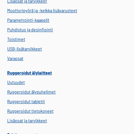
Lisäosat ja tarvikkeet
Moottoripyörä ja -kelkka lisävarusteet
Parametrointi-kaapelit
Puhdistus ja desinfiointi
Toistimet
USB-lisätarvikkeet
Varaosat
Ruggeroidut älylaitteet
Uutuudet
Ruggeroidut älypuhelimet
Ruggeroidut tabletit
Ruggeroidut tietokoneet
Lisäosat ja tarvikkeet