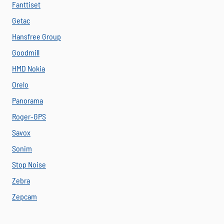
Fanttiset
Getac
Hansfree Group
Goodmill
HMD Nokia
Orelo
Panorama
Roger-GPS
Savox
Sonim
Stop Noise
Zebra
Zepcam