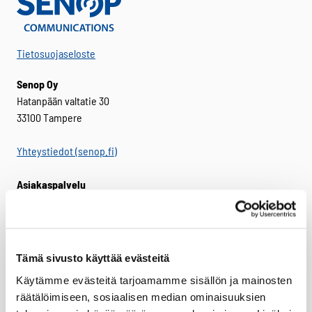
Tietosuojaseloste
Senop Oy
Hatanpään valtatie 30
33100 Tampere
Yhteystiedot (senop.fi)
Asiakaspalvelu
senop.communications@senop.fi
+358 (0)800 188 011
Laskutusosoite
Tämä sivusto käyttää evästeitä
Senop Oy
Käytämme evästeitä tarjoamamme sisällön ja mainosten
PL 802
räätälöimiseen, sosiaalisen median ominaisuuksien
FI-00026 BASWARE