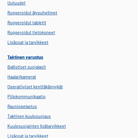
Uutuudet
Ruggeroidut älypuhelimet
Ruggeroidut tabletit
Ruggeroidut tietokoneet
Lisäosat ja tarvikkeet
Taktinen varustus
Ballistiset suojalasit
Haalarikamerat
Operatiiviset kenttäkännykät
Piilokommunikaatio
Rauniopelastus
Taktinen kuulosuojaus
Kuulosuojainten lisätarvikkeet
Lisäosat ja tarvikkeet