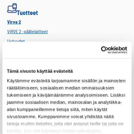
Tuotteet
Virve 2
VIRVE 2 -päätelaitteet
Uutuudet
Ajoneuvotelakat
Akut
Antennit
Tämä sivusto käyttää evästeitä
Drone -lisätarvikkeet
Käytämme evästeitä tarjoamamme sisällön ja mainosten
räätälöimiseen, sosiaalisen median ominaisuuksien
LTE HF-Lisälaitteet
tukemiseen ja kävijämäärämme analysoimiseen. Lisäksi
Kantovarusteet
jaamme sosiaalisen median, mainosalan ja analytiikka-
Lataustarvikkeet
alan kumppaneillemme tietoja siitä, miten käytät
sivustoamme. Kumppanimme voivat yhdistää näitä
Lisäosat ja tarvikkeet
tietoja muihin tietoihin, joita olet antanut heille tai joita on
LTE Reitittimet
kerätty, kun olet käyttänyt heidän palvelujaan.