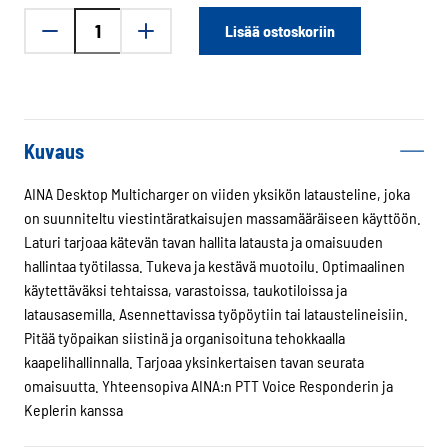
AINA
Lisää ostoskoriin
5-
paikkainen
laturi
määrä
Kuvaus
AINA Desktop Multicharger on viiden yksikön latausteline, joka
on suunniteltu viestintäratkaisujen massamääräiseen käyttöön.
Laturi tarjoaa kätevän tavan hallita latausta ja omaisuuden
hallintaa työtilassa. Tukeva ja kestävä muotoilu. Optimaalinen
käytettäväksi tehtaissa, varastoissa, taukotiloissa ja
latausasemilla. Asennettavissa työpöytiin tai lataustelineisiin.
Pitää työpaikan siistinä ja organisoituna tehokkaalla
kaapelihallinnalla. Tarjoaa yksinkertaisen tavan seurata
omaisuutta. Yhteensopiva AINA:n PTT Voice Responderin ja
Keplerin kanssa