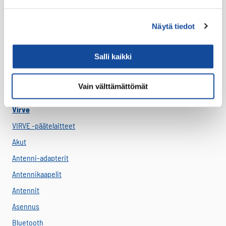
USB-C Johdot
USB-C lisälaitteet
Näytä tiedot
Ryhmävideopalvelu
Suojakuoret
Salli kaikki
Varaosat
Varavirtalähteet
Vain välttämättömät
Virve
VIRVE -päätelaitteet
Akut
Antenni-adapterit
Antennikaapelit
Antennit
Asennus
Bluetooth