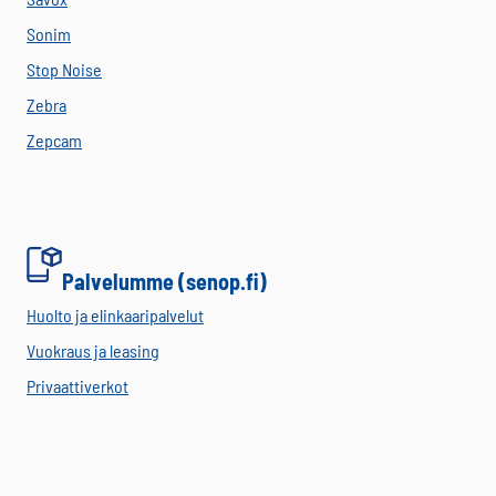
Sonim
Stop Noise
Zebra
Zepcam
Palvelumme (senop.fi)
Huolto ja elinkaaripalvelut
Vuokraus ja leasing
Privaattiverkot