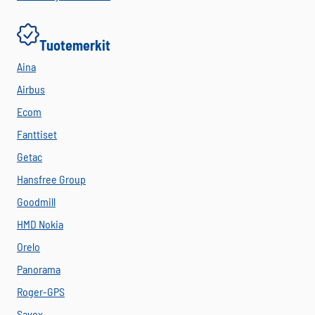
Tuotemerkit
Aina
Airbus
Ecom
Fanttiset
Getac
Hansfree Group
Goodmill
HMD Nokia
Orelo
Panorama
Roger-GPS
Savox