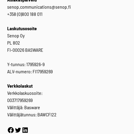
senop.communications@senop.fi
+358 (0)800 188 011
Laskutusosoite
Senop Oy
PL 802
FI-00026 BASWARE
Y-tunnus: 1795926-9
ALV-numero: FI17959269
Verkkolaskut
Verkkolaskuosoite:
003717959269
Välittäjä: Basware
Välittäjätunnus: BAWCFI22
Facebook
Twitter
LinkedIn