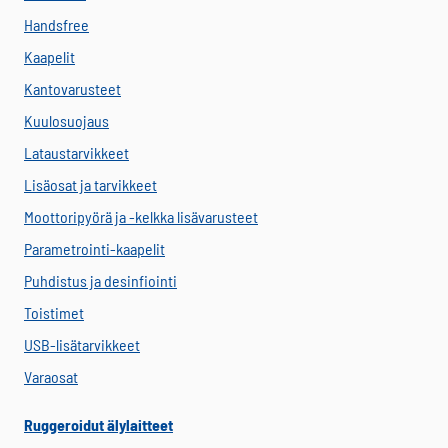
Handsfree
Kaapelit
Kantovarusteet
Kuulosuojaus
Lataustarvikkeet
Lisäosat ja tarvikkeet
Moottoripyörä ja -kelkka lisävarusteet
Parametrointi-kaapelit
Puhdistus ja desinfiointi
Toistimet
USB-lisätarvikkeet
Varaosat
Ruggeroidut älylaitteet