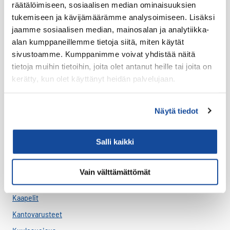
räätälöimiseen, sosiaalisen median ominaisuuksien
Varaosat
tukemiseen ja kävijämäärämme analysoimiseen. Lisäksi
Varavirtalähteet
jaamme sosiaalisen median, mainosalan ja analytiikka-
alan kumppaneillemme tietoja siitä, miten käytät
Virve
sivustoamme. Kumppanimme voivat yhdistää näitä
VIRVE -päätelaitteet
tietoja muihin tietoihin, joita olet antanut heille tai joita on
kerätty, kun olet käyttänyt heidän palvelujaan.
Akut
Antenni-adapterit
Näytä tiedot
Antennikaapelit
Antennit
Salli kaikki
Asennus
Bluetooth
Vain välttämättömät
Handsfree
Kaapelit
Kantovarusteet