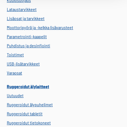
Kuulosuojaus
Lataustarvikkeet
Lisäosat ja tarvikkeet
Moottoripyörä ja -kelkka lisävarusteet
Parametrointi-kaapelit
Puhdistus ja desinfiointi
Toistimet
USB-lisätarvikkeet
Varaosat
Ruggeroidut älylaitteet
Uutuudet
Ruggeroidut älypuhelimet
Ruggeroidut tabletit
Ruggeroidut tietokoneet