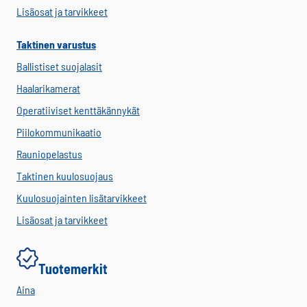
Lisäosat ja tarvikkeet
Taktinen varustus
Ballistiset suojalasit
Haalarikamerat
Operatiiviset kenttäkännykät
Piilokommunikaatio
Rauniopelastus
Taktinen kuulosuojaus
Kuulosuojainten lisätarvikkeet
Lisäosat ja tarvikkeet
Tuotemerkit
Aina