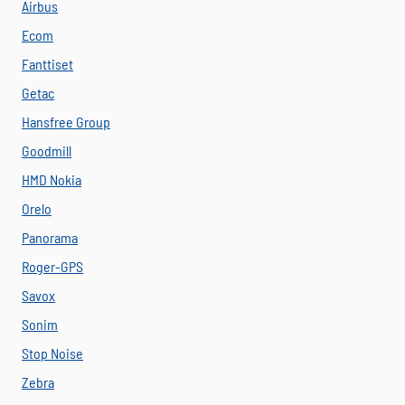
Airbus
Ecom
Fanttiset
Getac
Hansfree Group
Goodmill
HMD Nokia
Orelo
Panorama
Roger-GPS
Savox
Sonim
Stop Noise
Zebra