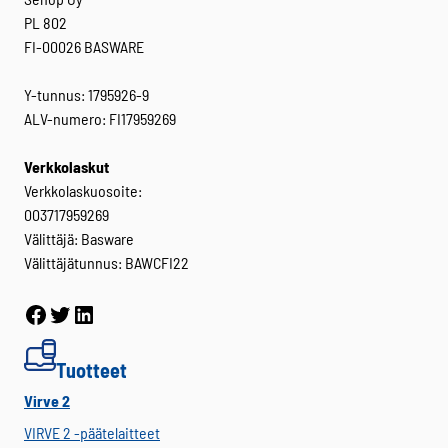
PL 802
FI-00026 BASWARE
Y-tunnus: 1795926-9
ALV-numero: FI17959269
Verkkolaskut
Verkkolaskuosoite:
003717959269
Välittäjä: Basware
Välittäjätunnus: BAWCFI22
Facebook
Twitter
LinkedIn
Tuotteet
Virve 2
VIRVE 2 -päätelaitteet