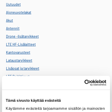
Uutuudet
Ajoneuvotelakat
Akut
Antennit
Drone -lisätarvikkeet
LTE HF-Lisälaitteet
Kantovarusteet
Lataustarvikkeet
Lisäosat ja tarvikkeet
LTE Reitittimet
USB-C Johdot
USB-C lisälaitteet
Ryhmävideopalvelu
Tämä sivusto käyttää evästeitä
Suojakuoret
Käytämme evästeitä tarjoamamme sisällön ja mainosten