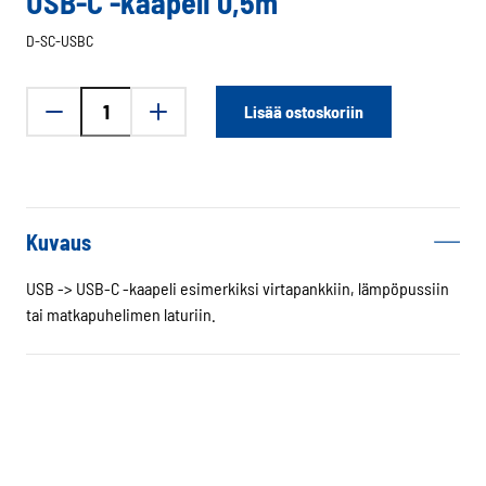
USB-C -kaapeli 0,5m
D-SC-USBC
USB-
Lisää ostoskoriin
C
-
kaapeli
0,5m
määrä
Kuvaus
USB -> USB-C -kaapeli esimerkiksi virtapankkiin, lämpöpussiin
tai matkapuhelimen laturiin.