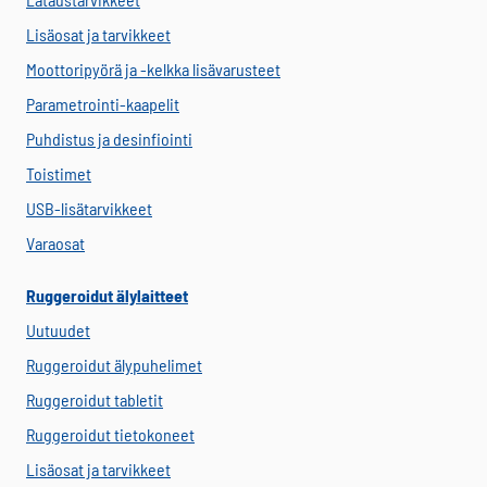
Lisäosat ja tarvikkeet
Moottoripyörä ja -kelkka lisävarusteet
Parametrointi-kaapelit
Puhdistus ja desinfiointi
Toistimet
USB-lisätarvikkeet
Varaosat
Ruggeroidut älylaitteet
Uutuudet
Ruggeroidut älypuhelimet
Ruggeroidut tabletit
Ruggeroidut tietokoneet
Lisäosat ja tarvikkeet