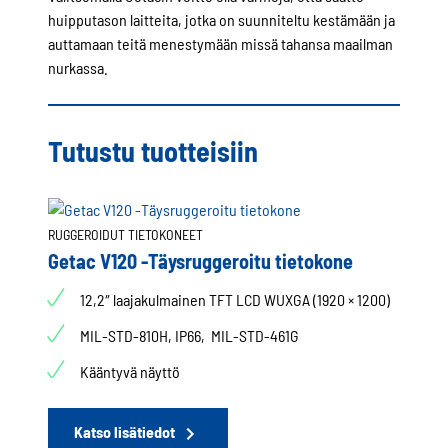
huipputason laitteita, jotka on suunniteltu kestämään ja
auttamaan teitä menestymään missä tahansa maailman
nurkassa.
Tutustu tuotteisiin
RUGGEROIDUT TIETOKONEET
Getac V120 -Täysruggeroitu tietokone
12,2″ laajakulmainen TFT LCD WUXGA (1920 × 1200)
MIL-STD-810H, IP66, MIL-STD-461G
Kääntyvä näyttö
Katso lisätiedot