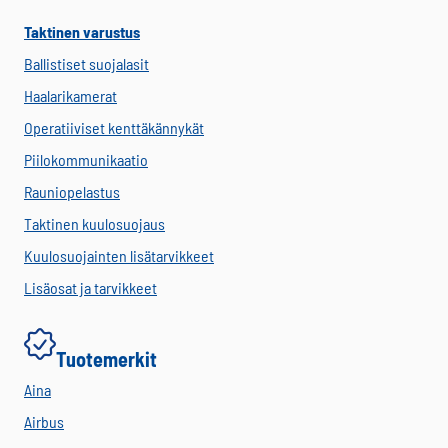
Taktinen varustus
Ballistiset suojalasit
Haalarikamerat
Operatiiviset kenttäkännykät
Piilokommunikaatio
Rauniopelastus
Taktinen kuulosuojaus
Kuulosuojainten lisätarvikkeet
Lisäosat ja tarvikkeet
Tuotemerkit
Aina
Airbus