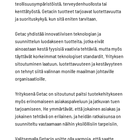
teollisuusympäristöistä, terveydenhuollosta tai
kenttätyöstä, Getacin tuotteet tarjoavat luotettavuutta
ja suorituskykyä, kun sitä eniten tarvitaan.
Getac yhdistää innovatiivisen teknologian ja
suunnittelun luodakseen tuotteita, jotka eivät
ainoastaan kestä fyysisiä vaativia tehtäviä, mutta myös
täyttävät korkeimmat teknologiset standardit. Yrityksen
sitoutuminen laatuun, luotettavuuteen ja kestävyyteen
on tehnyt siitä valinnan monille maailman johtaville
organisaatioille.
Yrityksenä Getac on sitoutunut paitsi tuotekehitykseen
myös erinomaiseen asiakaspalveluun ja jatkuvan tuen
tarjoamiseen. He ymmärtävät, että jokainen asiakas ja
jokainen tehtävä on erilainen, ja heidän ratkaisunsa on
suunniteltu vastaamaan näihin yksilöllisiin tarpeisiin.
Valitsemalla Getacin voitte olla varmoja, että saatte