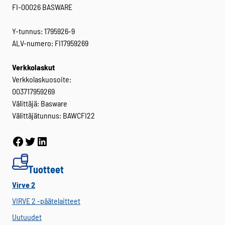
FI-00026 BASWARE
Y-tunnus: 1795926-9
ALV-numero: FI17959269
Verkkolaskut
Verkkolaskuosoite:
003717959269
Välittäjä: Basware
Välittäjätunnus: BAWCFI22
Facebook
Twitter
LinkedIn
Tuotteet
Virve 2
VIRVE 2 -päätelaitteet
Uutuudet