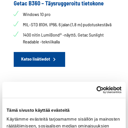
Getac B360 – Täysruggeroitu tietokone
Windows 10 pro
MIL-STD 810H, IP66, 6 jalan (1,8 m) pudotuskestävä
1400 nitin LumiBond® -näyttö, Getac Sunlight
Readable -tekniikalla
Katso lisätiedot
RUGGEROIDUT TIETOKONEET
Getac V110 – Täysruggeroitu tietokone
Tämä sivusto käyttää evästeitä
11.6″ Laajakulmainen TFT LCD FHD (1920 x 1080)
Käytämme evästeitä tarjoamamme sisällön ja mainosten
MIL-STD-810H ja MIL-STD-461G sertifioitu
räätälöimiseen, sosiaalisen median ominaisuuksien