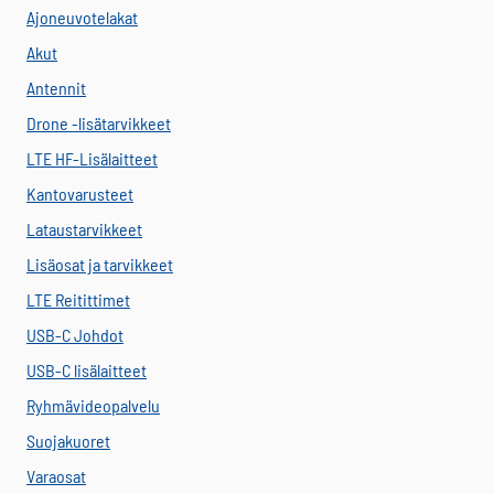
Ajoneuvotelakat
Akut
Antennit
Drone -lisätarvikkeet
LTE HF-Lisälaitteet
Kantovarusteet
Lataustarvikkeet
Lisäosat ja tarvikkeet
LTE Reitittimet
USB-C Johdot
USB-C lisälaitteet
Ryhmävideopalvelu
Suojakuoret
Varaosat