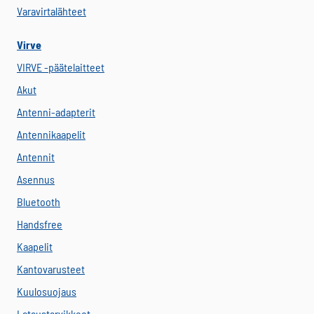
Varavirtalähteet
Virve
VIRVE -päätelaitteet
Akut
Antenni-adapterit
Antennikaapelit
Antennit
Asennus
Bluetooth
Handsfree
Kaapelit
Kantovarusteet
Kuulosuojaus
Lataustarvikkeet