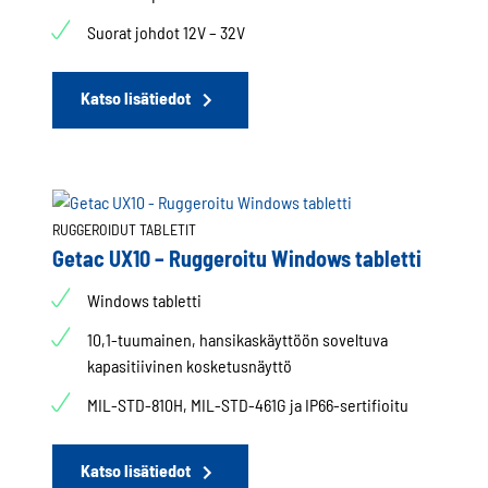
Suorat johdot 12V – 32V
Katso lisätiedot
RUGGEROIDUT TABLETIT
Getac UX10 – Ruggeroitu Windows tabletti
Windows tabletti
10,1-tuumainen, hansikaskäyttöön soveltuva
kapasitiivinen kosketusnäyttö
MIL-STD-810H, MIL-STD-461G ja IP66-sertifioitu
Katso lisätiedot