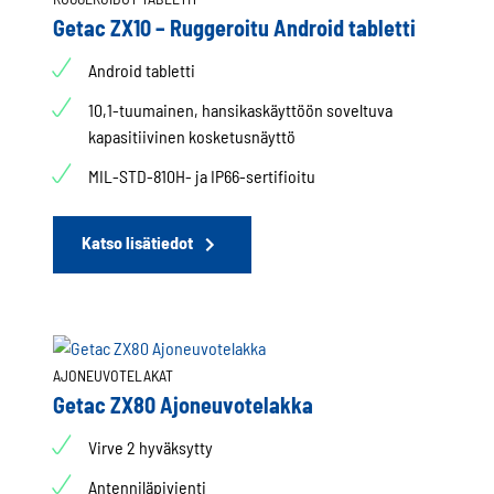
Getac ZX10 – Ruggeroitu Android tabletti
Android tabletti
10,1-tuumainen, hansikaskäyttöön soveltuva
kapasitiivinen kosketusnäyttö
MIL-STD-810H- ja IP66-sertifioitu
Katso lisätiedot
AJONEUVOTELAKAT
Getac ZX80 Ajoneuvotelakka
Virve 2 hyväksytty
Antenniläpivienti