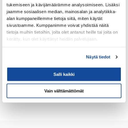
IP65
tukemiseen ja kävijämäärämme analysoimiseen. Lisäksi
jaamme sosiaalisen median, mainosalan ja analytiikka-
alan kumppaneillemme tietoja siitä, miten käytät
Katso lisätiedot
sivustoamme. Kumppanimme voivat yhdistää näitä
tietoja muihin tietoihin, joita olet antanut heille tai joita on
kerätty, kun olet käyttänyt heidän palvelujaan.
1
2
Näytä tiedot
Etkö löytänyt etsimääsi Getacin tuotetta? Olethan
Salli kaikki
yhteydessä
myyntiimme
.
Vain välttämättömät