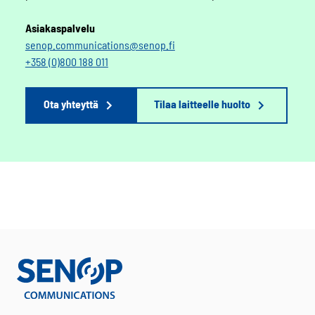
Asiakaspalvelu
senop.communications@senop.fi
+358 (0)800 188 011
Ota yhteyttä
Tilaa laitteelle huolto