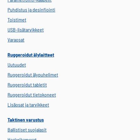
Puhdistus ja desinfiointi
Toistimet
USB-lisätarvikkeet
Varaosat
Ruggeroidut älylaitteet
Uutuudet
Ruggeroidut älypuhelimet
Ruggeroidut tabletit
Ruggeroidut tietokoneet
Lisäosat ja tarvikkeet
Taktinen varustus
Ballistiset suojalasit
Haalarikamerat