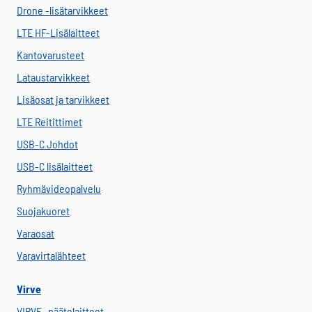
Drone -lisätarvikkeet
LTE HF-Lisälaitteet
Kantovarusteet
Lataustarvikkeet
Lisäosat ja tarvikkeet
LTE Reitittimet
USB-C Johdot
USB-C lisälaitteet
Ryhmävideopalvelu
Suojakuoret
Varaosat
Varavirtalähteet
Virve
VIRVE -päätelaitteet