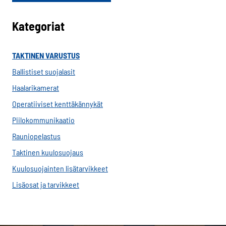
on
useampi
Kategoriat
muunnelma.
Voit
TAKTINEN VARUSTUS
tehdä
valinnat
Ballistiset suojalasit
tuotteen
Haalarikamerat
sivulla.
Operatiiviset kenttäkännykät
Piilokommunikaatio
Rauniopelastus
Taktinen kuulosuojaus
Kuulosuojainten lisätarvikkeet
Lisäosat ja tarvikkeet