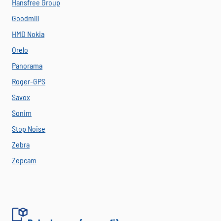
Hansfree Group
Goodmill
HMD Nokia
Orelo
Panorama
Roger-GPS
Savox
Sonim
Stop Noise
Zebra
Zepcam