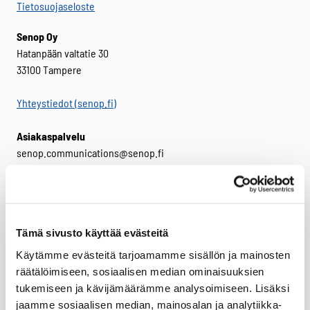
Tietosuojaseloste
Senop Oy
Hatanpään valtatie 30
33100 Tampere
Yhteystiedot (senop.fi)
Asiakaspalvelu
senop.communications@senop.fi
+358 (0)800 188 011
Laskutusosoite
Senop Oy
Tämä sivusto käyttää evästeitä
PL 802
FI-00026 BASWARE
Käytämme evästeitä tarjoamamme sisällön ja mainosten
räätälöimiseen, sosiaalisen median ominaisuuksien
Y-tunnus: 1795926-9
tukemiseen ja kävijämäärämme analysoimiseen. Lisäksi
ALV-numero: FI17959269
jaamme sosiaalisen median, mainosalan ja analytiikka-