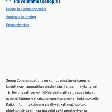
Palvelumme (senop.fi)
Huolto ja elinkaaripalvelut
Vuokraus ja leasing
Privaattiverkot
Senop Communications on kumppanisi turvalliseen ja
luotettavaan ammattilaisviestintään. Tarjoamme yksityiset
TETRA-privaattiverkot, VIRVE-päätelaitteet ja sovellukset
avaimet käteen -ratkaisuna vuosikymmenten kokemuksella.
Kaikkiin toimituksiimme sisältyvät kattavat huolto-,
ohjelmointi- ja elinkaaripalvelut sekä perehdytys- ja