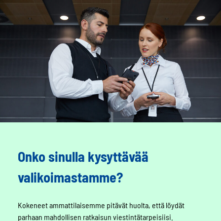
Onko sinulla kysyttävää
valikoimastamme?
Kokeneet ammattilaisemme pitävät huolta, että löydät
parhaan mahdollisen ratkaisun viestintätarpeisiisi.