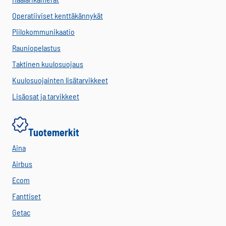
Operatiiviset kenttäkännykät
Piilokommunikaatio
Rauniopelastus
Taktinen kuulosuojaus
Kuulosuojainten lisätarvikkeet
Lisäosat ja tarvikkeet
Tuotemerkit
Aina
Airbus
Ecom
Fanttiset
Getac