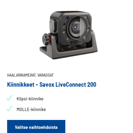
HAALARIKAMERAT,
VARAOSAT
Kiinnikkeet – Savox LiveConnect 200
Klipsi-kiinnike
MOLLE-kiinnike
Tällä
Valitse vaihtoehdoista
tuotteella