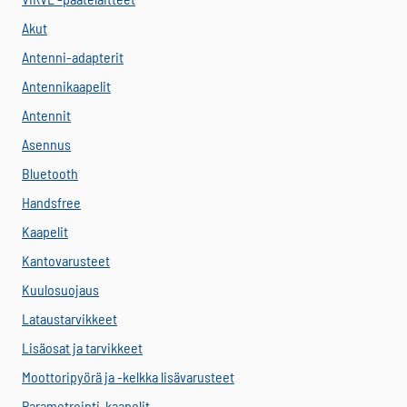
Akut
Antenni-adapterit
Antennikaapelit
Antennit
Asennus
Bluetooth
Handsfree
Kaapelit
Kantovarusteet
Kuulosuojaus
Lataustarvikkeet
Lisäosat ja tarvikkeet
Moottoripyörä ja -kelkka lisävarusteet
Parametrointi-kaapelit