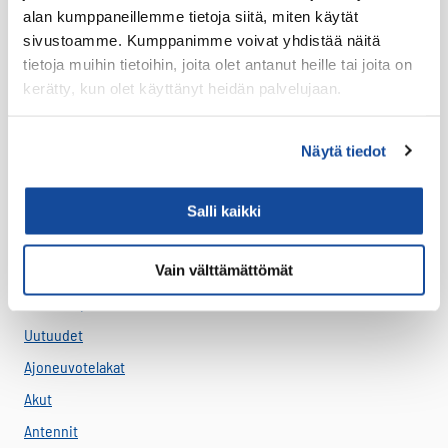
alan kumppaneillemme tietoja siitä, miten käytät
Verkkolaskut
sivustoamme. Kumppanimme voivat yhdistää näitä
Verkkolaskuosoite:
tietoja muihin tietoihin, joita olet antanut heille tai joita on
003717959269
kerätty, kun olet käyttänyt heidän palvelujaan.
Välittäjä: Basware
Välittäjätunnus: BAWCFI22
Näytä tiedot
Facebook
Twitter
LinkedIn
Salli kaikki
Tuotteet
Vain välttämättömät
Virve 2
VIRVE 2 -päätelaitteet
Uutuudet
Ajoneuvotelakat
Akut
Antennit