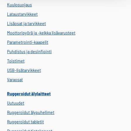
Kuulosuojaus
Lataustarvikkeet
Lisäosat ja tarvikkeet
Moottoripyörä ja -kelkka lisävarusteet
Parametrointi-kaapelit
Puhdistus ja desinfiointi
Toistimet
USB-lisätarvikkeet
Varaosat
Ruggeroidut älylaitteet
Uutuudet
Ruggeroidut älypuhelimet
Ruggeroidut tabletit
Ruggeroidut tietokoneet