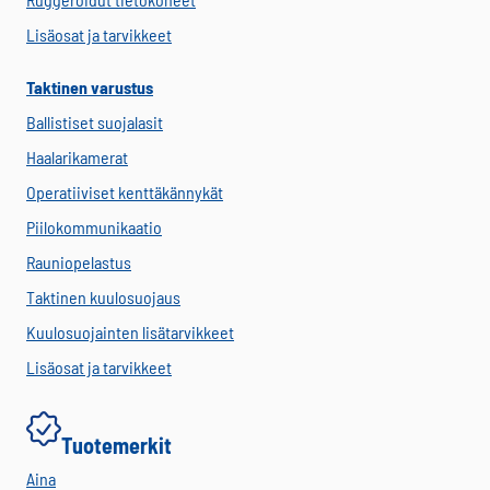
Lisäosat ja tarvikkeet
Taktinen varustus
Ballistiset suojalasit
Haalarikamerat
Operatiiviset kenttäkännykät
Piilokommunikaatio
Rauniopelastus
Taktinen kuulosuojaus
Kuulosuojainten lisätarvikkeet
Lisäosat ja tarvikkeet
Tuotemerkit
Aina