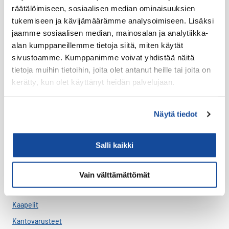
räätälöimiseen, sosiaalisen median ominaisuuksien
Varaosat
tukemiseen ja kävijämäärämme analysoimiseen. Lisäksi
Varavirtalähteet
jaamme sosiaalisen median, mainosalan ja analytiikka-
alan kumppaneillemme tietoja siitä, miten käytät
Virve
sivustoamme. Kumppanimme voivat yhdistää näitä
tietoja muihin tietoihin, joita olet antanut heille tai joita on
VIRVE -päätelaitteet
kerätty, kun olet käyttänyt heidän palvelujaan.
Akut
Antenni-adapterit
Näytä tiedot
Antennikaapelit
Antennit
Salli kaikki
Asennus
Bluetooth
Vain välttämättömät
Handsfree
Kaapelit
Kantovarusteet