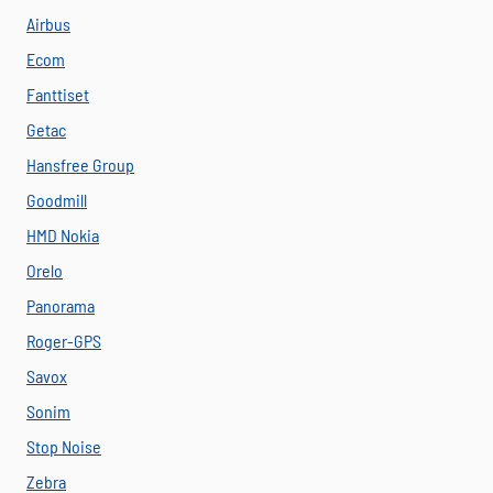
Airbus
Ecom
Fanttiset
Getac
Hansfree Group
Goodmill
HMD Nokia
Orelo
Panorama
Roger-GPS
Savox
Sonim
Stop Noise
Zebra