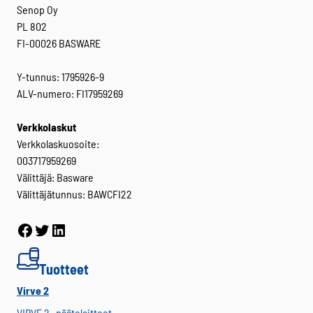
Senop Oy
PL 802
FI-00026 BASWARE
Y-tunnus: 1795926-9
ALV-numero: FI17959269
Verkkolaskut
Verkkolaskuosoite:
003717959269
Välittäjä: Basware
Välittäjätunnus: BAWCFI22
Facebook
Twitter
LinkedIn
Tuotteet
Virve 2
VIRVE 2 -päätelaitteet