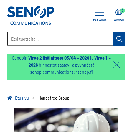
items
0
OSTOSKORI
AVAA VALIKKO
Etsi:
Haku
Senopin
Virve 2 lisälaitteet Q3/Q4 – 2026
ja
Virve 1 –
2026
hinnastot saatavilla pyynnöstä
Hello:
senop.communications@senop.fi
Hide
notifica
Etusivu
Handsfree Group