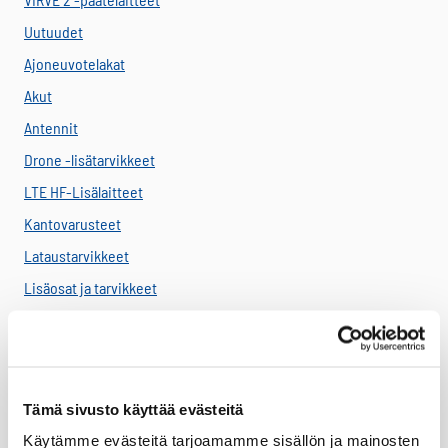
Uutuudet
Ajoneuvotelakat
Akut
Antennit
Drone -lisätarvikkeet
LTE HF-Lisälaitteet
Kantovarusteet
Lataustarvikkeet
Lisäosat ja tarvikkeet
LTE Reitittimet
USB-C Johdot
USB-C lisälaitteet
Tämä sivusto käyttää evästeitä
Ryhmävideopalvelu
Käytämme evästeitä tarjoamamme sisällön ja mainosten
Suojakuoret