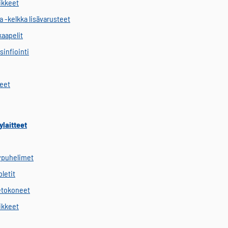
vikkeet
a -kelkka lisävarusteet
kaapelit
sinfiointi
keet
ylaitteet
ypuhelimet
letit
etokoneet
vikkeet