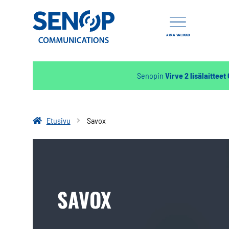
AVAA VALIKKO
Senopin
Virve 2 lisälaitteet
Etusivu
Savox
SAVOX