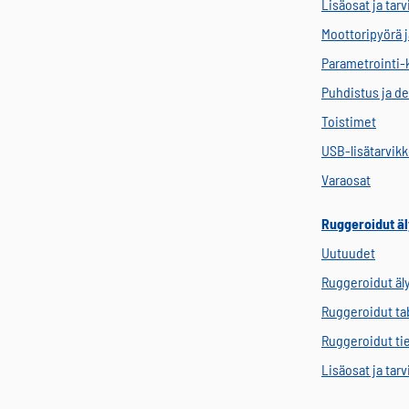
Lisäosat ja tar
Moottoripyörä j
Parametrointi-
Puhdistus ja de
Toistimet
USB-lisätarvik
Varaosat
Ruggeroidut äl
Uutuudet
Ruggeroidut äl
Ruggeroidut tab
Ruggeroidut ti
Lisäosat ja tar