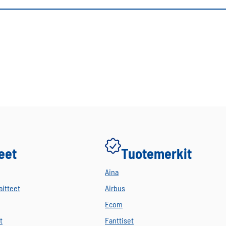
eet
Tuotemerkit
Aina
aitteet
Airbus
Ecom
t
Fanttiset