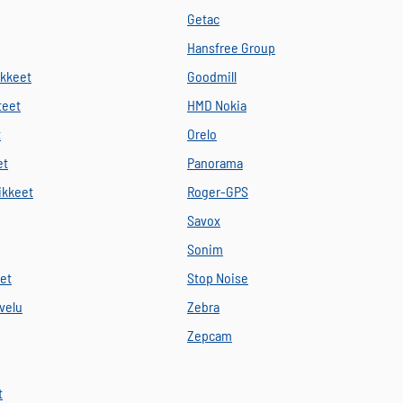
Getac
Hansfree Group
ikkeet
Goodmill
teet
HMD Nokia
t
Orelo
et
Panorama
vikkeet
Roger-GPS
Savox
Sonim
eet
Stop Noise
velu
Zebra
Zepcam
t