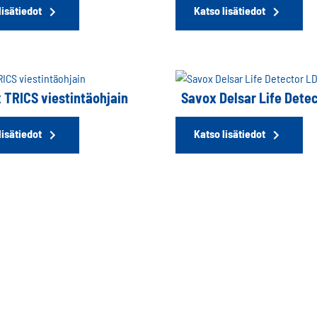
lisätiedot
Katso lisätiedot
 TRICS viestintäohjain
Savox Delsar Life Dete
lisätiedot
Katso lisätiedot