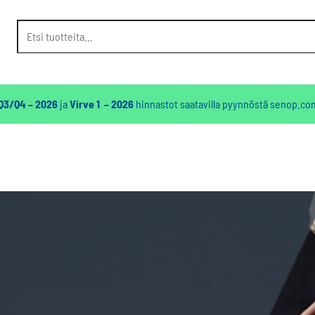
Etsi:
 Q3/Q4 – 2026
ja
Virve 1 – 2026
hinnastot saatavilla pyynnöstä
senop.co