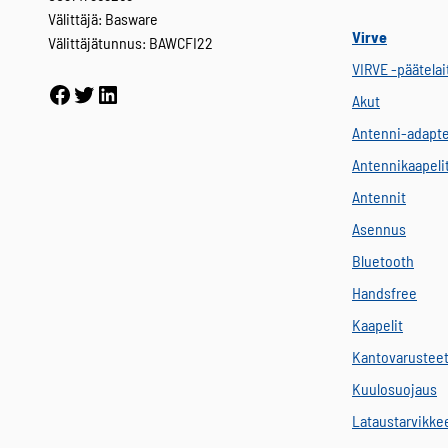
Välittäjä: Basware
Virve
Välittäjätunnus: BAWCFI22
VIRVE -päätelai
Facebook
Twitter
LinkedIn
Akut
Antenni-adapte
Antennikaapeli
Antennit
Asennus
Bluetooth
Handsfree
Kaapelit
Kantovarustee
Kuulosuojaus
Lataustarvikke