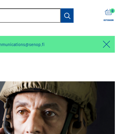
items
0
Haku
OSTOSKORI
mmunications@senop.fi
Hello:
Hide
notification