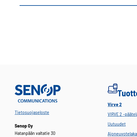
Tuott
Virve 2
Tietosuojaseloste
VIRVE 2 -päätel
Uutuudet
Senop Oy
Hatanpään valtatie 30
Ajoneuvotelaka