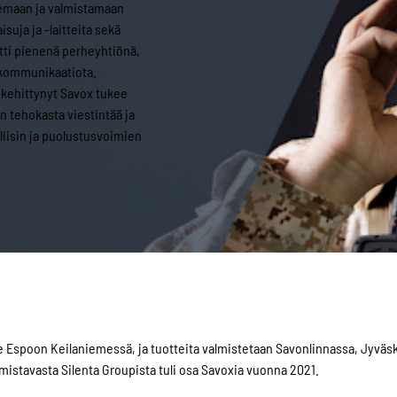
emaan ja valmistamaan
suja ja -laitteita sekä
tti pienenä perheyhtiönä,
ä kommunikaatiota.
i kehittynyt Savox tukee
 tehokasta viestintää ja
oliisin ja puolustusvoimien
ee Espoon Keilaniemessä, ja tuotteita valmistetaan Savonlinnassa, Jyvä
mistavasta Silenta Groupista tuli osa Savoxia vuonna 2021.