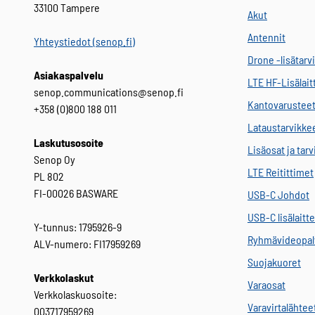
33100 Tampere
Akut
Antennit
Yhteystiedot (senop.fi)
Drone -lisätarv
Asiakaspalvelu
LTE HF-Lisälait
senop.communications@senop.fi
Kantovarustee
+358 (0)800 188 011
Lataustarvikke
Laskutusosoite
Lisäosat ja tar
Senop Oy
LTE Reitittimet
PL 802
FI-00026 BASWARE
USB-C Johdot
USB-C lisälaitt
Y-tunnus: 1795926-9
Ryhmävideopal
ALV-numero: FI17959269
Suojakuoret
Verkkolaskut
Varaosat
Verkkolaskuosoite:
Varavirtalähtee
003717959269