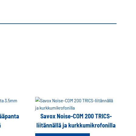
ääpanta
Savox Noise-COM 200 TRICS-
ä
liitännällä ja kurkkumikrofonilla