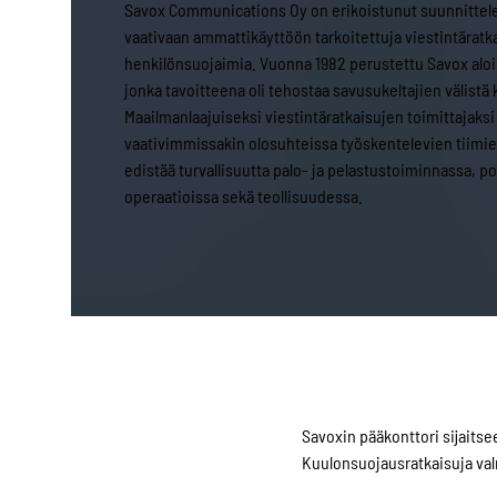
Savox Communications Oy on erikoistunut suunnittel
vaativaan ammattikäyttöön tarkoitettuja viestintäratkai
henkilönsuojaimia. Vuonna 1982 perustettu Savox aloi
jonka tavoitteena oli tehostaa savusukeltajien välist
Maailmanlaajuiseksi viestintäratkaisujen toimittajaks
vaativimmissakin olosuhteissa työskentelevien tiimien
edistää turvallisuutta palo- ja pelastustoiminnassa, p
operaatioissa sekä teollisuudessa.
Savoxin pääkonttori sijaits
Kuulonsuojausratkaisuja val