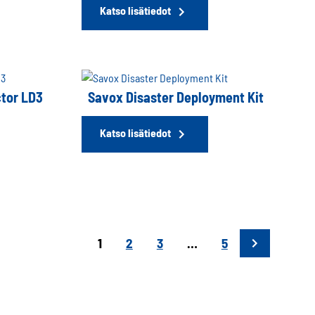
Katso lisätiedot
ctor LD3
Savox Disaster Deployment Kit
Katso lisätiedot
1
2
3
…
5