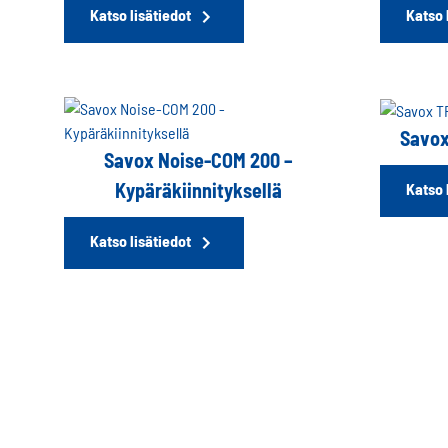
Katso lisätiedot
Katso 
Savox
Savox Noise-COM 200 –
Kypäräkiinnityksellä
Katso 
Katso lisätiedot