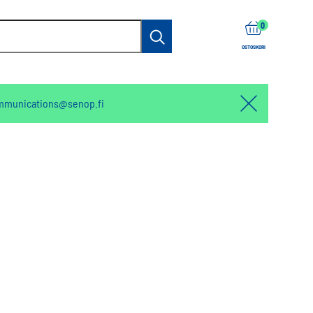
items
0
Haku
OSTOSKORI
mmunications@senop.fi
Hello:
Hide
notification