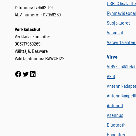
USB-C lisälaitt
Y-tunnus: 1795926-9
Ryhmävideopal
ALV-numero: FI17959269
Suojakuoret
Verkkolaskut
Varaosat
Verkkolaskuosoite:
Varavirtalähtee
003717959269
Välittäjä: Basware
Virve
Välittäjätunnus: BAWCFI22
VIRVE -päätelai
Facebook
Twitter
LinkedIn
Akut
Antenni-adapte
Antennikaapeli
Antennit
Asennus
Bluetooth
Handsfree