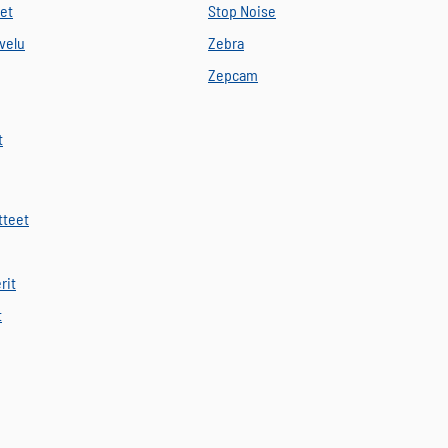
eet
Stop Noise
velu
Zebra
Zepcam
t
tteet
rit
t