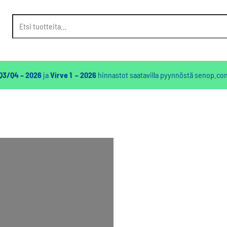
Etsi:
 Q3/Q4 – 2026
ja
Virve 1 – 2026
hinnastot saatavilla pyynnöstä
senop.co