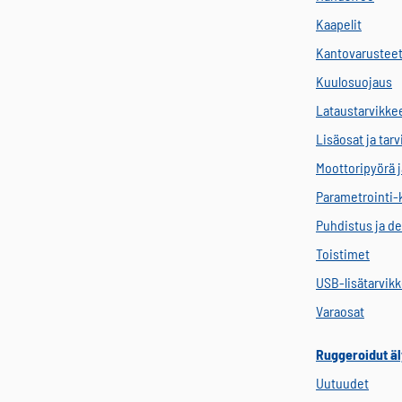
Kaapelit
Kantovarustee
Kuulosuojaus
Lataustarvikke
Lisäosat ja tar
Moottoripyörä j
Parametrointi-
Puhdistus ja de
Toistimet
USB-lisätarvik
Varaosat
Ruggeroidut äl
Uutuudet