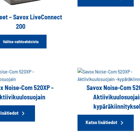
keet – Savox LiveConnect
200
Valitse vaihtoehdoista
x Noise-Com 520XP -
Savox Noise-Com 52
ktiivikuulosuojain
Aktiivikuulosuojai
kypäräkiinnitykse
lisätiedot
Katso lisätiedot