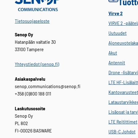
Tuott
Virve 2
Tietosuojaseloste
VIRVE 2 -päätel
Uutuudet
Senop Oy
Hatanpään valtatie 30
Ajoneuvotelaka
33100 Tampere
Akut
Antennit
Yhteystiedot (senop.fi)
Drone -lisätarv
Asiakaspalvelu
LTE HF-Lisälait
senop.communications@senop.fi
Kantovarustee
+358 (0)800 188 011
Lataustarvikke
Laskutusosoite
Lisäosat ja tar
Senop Oy
LTE Reitittimet
PL 802
FI-00026 BASWARE
USB-C Johdot