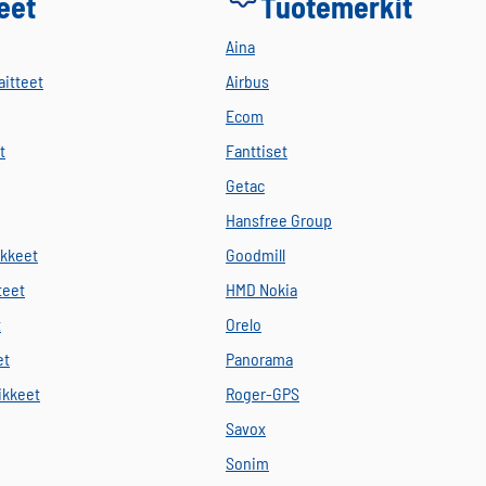
eet
Tuotemerkit
Aina
aitteet
Airbus
Ecom
t
Fanttiset
Getac
Hansfree Group
ikkeet
Goodmill
teet
HMD Nokia
t
Orelo
et
Panorama
vikkeet
Roger-GPS
Savox
Sonim