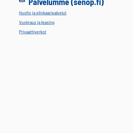
Palvelumme (senop.fi)
Huolto ja elinkaaripalvelut
Vuokraus ja leasing
Privaattiverkot