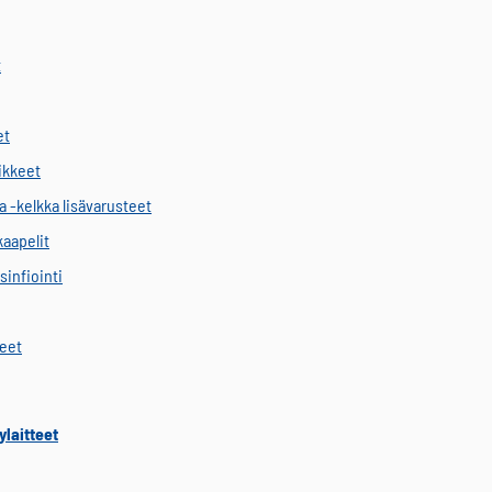
t
et
vikkeet
a -kelkka lisävarusteet
kaapelit
sinfiointi
keet
ylaitteet