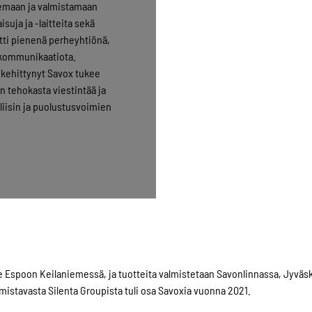
emaan ja valmistamaan
suja ja -laitteita sekä
tti pienenä perheyhtiönä,
ä kommunikaatiota.
i kehittynyt Savox tukee
 tehokasta viestintää ja
oliisin ja puolustusvoimien
ee Espoon Keilaniemessä, ja tuotteita valmistetaan Savonlinnassa, Jyvä
mistavasta Silenta Groupista tuli osa Savoxia vuonna 2021.