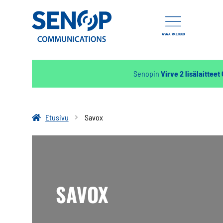
AVAA VALIKKO
Senopin
Virve 2 lisälaitteet
Etusivu
Savox
SAVOX