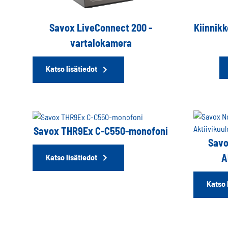
Savox LiveConnect 200 -
Kiinnik
vartalokamera
Katso lisätiedot
Savox THR9Ex C-C550-monofoni
Savo
A
Katso lisätiedot
Katso 