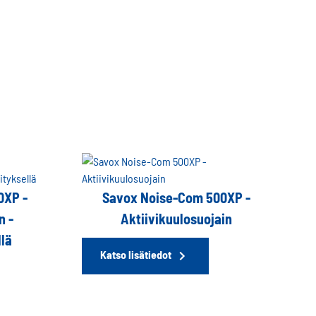
0XP -
Savox Noise-Com 500XP -
n -
Aktiivikuulosuojain
llä
Katso lisätiedot