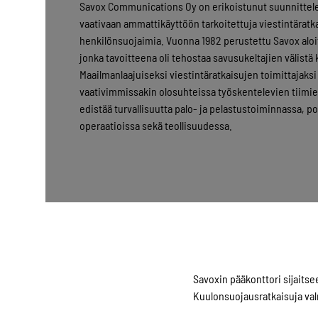
Savox Communications Oy on erikoistunut suunnittel
vaativaan ammattikäyttöön tarkoitettuja viestintäratkai
henkilönsuojaimia. Vuonna 1982 perustettu Savox aloi
jonka tavoitteena oli tehostaa savusukeltajien välist
Maailmanlaajuiseksi viestintäratkaisujen toimittajaks
vaativimmissakin olosuhteissa työskentelevien tiimien
edistää turvallisuutta palo- ja pelastustoiminnassa, p
operaatioissa sekä teollisuudessa.
Savoxin pääkonttori sijaits
Kuulonsuojausratkaisuja val