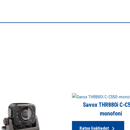
Savox THR880i C-C
monofoni
Katso lisätiedot