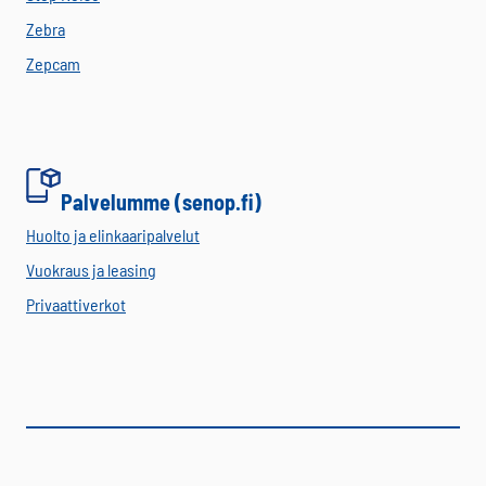
Zebra
Zepcam
Palvelumme (senop.fi)
Huolto ja elinkaaripalvelut
Vuokraus ja leasing
Privaattiverkot