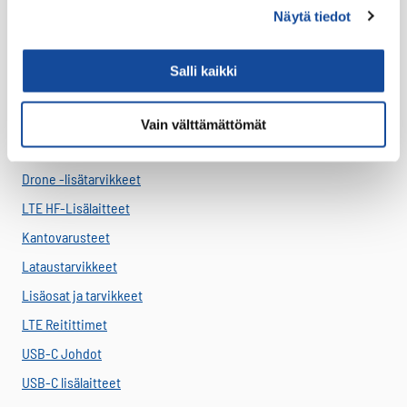
Virve 2
Näytä tiedot
VIRVE 2 -päätelaitteet
Uutuudet
Salli kaikki
Ajoneuvotelakat
Akut
Vain välttämättömät
Antennit
Drone -lisätarvikkeet
LTE HF-Lisälaitteet
Kantovarusteet
Lataustarvikkeet
Lisäosat ja tarvikkeet
LTE Reitittimet
USB-C Johdot
USB-C lisälaitteet