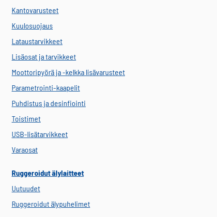
Kantovarusteet
Kuulosuojaus
Lataustarvikkeet
Lisäosat ja tarvikkeet
Moottoripyörä ja -kelkka lisävarusteet
Parametrointi-kaapelit
Puhdistus ja desinfiointi
Toistimet
USB-lisätarvikkeet
Varaosat
Ruggeroidut älylaitteet
Uutuudet
Ruggeroidut älypuhelimet