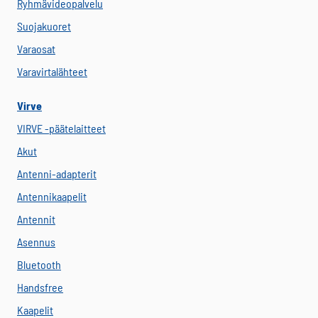
Ryhmävideopalvelu
Suojakuoret
Varaosat
Varavirtalähteet
Virve
VIRVE -päätelaitteet
Akut
Antenni-adapterit
Antennikaapelit
Antennit
Asennus
Bluetooth
Handsfree
Kaapelit