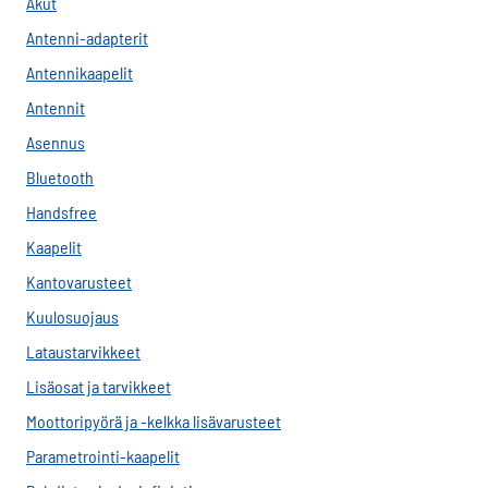
Akut
Antenni-adapterit
Antennikaapelit
Antennit
Asennus
Bluetooth
Handsfree
Kaapelit
Kantovarusteet
Kuulosuojaus
Lataustarvikkeet
Lisäosat ja tarvikkeet
Moottoripyörä ja -kelkka lisävarusteet
Parametrointi-kaapelit