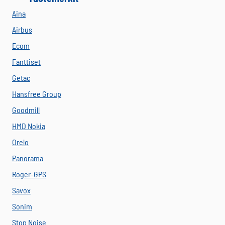
Aina
Airbus
Ecom
Fanttiset
Getac
Hansfree Group
Goodmill
HMD Nokia
Orelo
Panorama
Roger-GPS
Savox
Sonim
Stop Noise