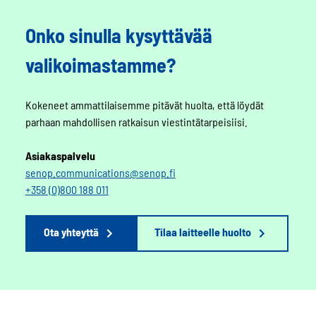
Onko sinulla kysyttävää
valikoimastamme?
Kokeneet ammattilaisemme pitävät huolta, että löydät
parhaan mahdollisen ratkaisun viestintätarpeisiisi.
Asiakaspalvelu
senop.communications@senop.fi
+358 (0)800 188 011
Ota yhteyttä
Tilaa laitteelle huolto