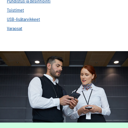
Puhdistus ja desinfiointi
Toistimet
USB-lisätarvikkeet
Varaosat