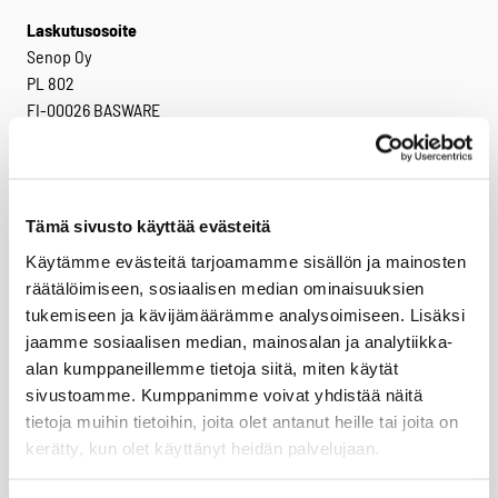
Laskutusosoite
Senop Oy
PL 802
FI-00026 BASWARE
Y-tunnus: 1795926-9
ALV-numero: FI17959269
Tämä sivusto käyttää evästeitä
Verkkolaskut
Käytämme evästeitä tarjoamamme sisällön ja mainosten
Verkkolaskuosoite:
räätälöimiseen, sosiaalisen median ominaisuuksien
003717959269
tukemiseen ja kävijämäärämme analysoimiseen. Lisäksi
Välittäjä: Basware
jaamme sosiaalisen median, mainosalan ja analytiikka-
Välittäjätunnus: BAWCFI22
alan kumppaneillemme tietoja siitä, miten käytät
Facebook
Twitter
LinkedIn
sivustoamme. Kumppanimme voivat yhdistää näitä
tietoja muihin tietoihin, joita olet antanut heille tai joita on
kerätty, kun olet käyttänyt heidän palvelujaan.
Tuotteet