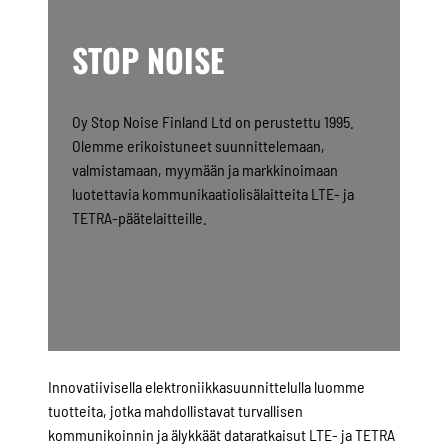
STOP NOISE
Oy Stop Noise Finland Ltd on perustettu 1995.
Olemme erikoistuneet suunnittelemaan,
valmistamaan, myymään ja markkinoimaan
luotettavia kommunikaatiolisälaitteita LTE- ja
TETRA-päätelaitteille.
Innovatiivisella elektroniikkasuunnittelulla luomme
tuotteita, jotka mahdollistavat turvallisen
kommunikoinnin ja älykkäät dataratkaisut LTE- ja TETRA