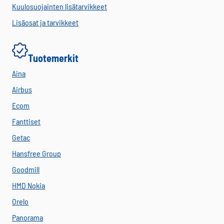
Kuulosuojainten lisätarvikkeet
Lisäosat ja tarvikkeet
Tuotemerkit
Aina
Airbus
Ecom
Fanttiset
Getac
Hansfree Group
Goodmill
HMD Nokia
Orelo
Panorama