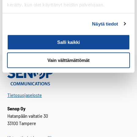
1
2
3
…
11
kerätty, kun olet käyttänyt heidän palvelujaan.
Näytä tiedot
Salli kaikki
Vain välttämättömät
Tietosuojaseloste
Senop Oy
Hatanpään valtatie 30
33100 Tampere