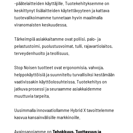
-päätelaitteiden käyttäjille. Tuotekehityksemme on
keskittynyt lisälaitteiden käytettävyyteen ja kattava
tuotevalikoimamme tunnetaan hyvin maailmalla
viranomaisten keskuudessa.
Tärkeimpiä asiakkaitamme ovat poliisi, palo- ja
pelastustoimi, puolustusvoimat, tulli, rajavartiolaitos,
terveydenhuolto ja teollisuus.
Stop Noisen tuotteet ovat ergonomisia, vahvoja,
helppokäyttöisiä ja suunniteltu turvallisiksi kestämään
vaativissakin käyttöolosuhteissa. Tuotekehitys on
jatkuva prosessi ja seuraamme asiakkaidemme
muuttuvia tarpeita.
Uusimmalla innovaatiollamme Hybrid X tavoittelemme
kasvua kansainvälisille markkinoille.
Avainsanojamme on
Tehokkuus, Tuottavuus ja