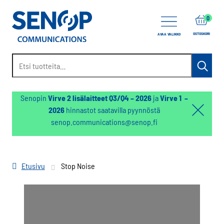
items
0
OSTOSKORI
AVAA VALIKKO
Etsi:
Haku
Senopin
Virve 2 lisälaitteet Q3/Q4 – 2026
ja
Virve 1 –
2026
hinnastot saatavilla pyynnöstä
Hello:
senop.communications@senop.fi
Hide
notifica
Etusivu
Stop Noise