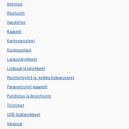
Asennus
Bluetooth
Handsfree
Kaapelit
Kantovarusteet
Kuulosuojaus
Lataustarvikkeet
Lisäosat ja tarvikkeet
Moottoripyörä ja -kelkka lisävarusteet
Parametrointi-kaapelit
Puhdistus ja desinfiointi
Toistimet
USB-lisätarvikkeet
Varaosat