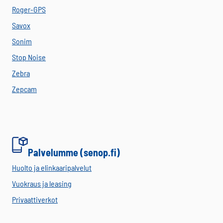
Roger-GPS
Savox
Sonim
Stop Noise
Zebra
Zepcam
Palvelumme (senop.fi)
Huolto ja elinkaaripalvelut
Vuokraus ja leasing
Privaattiverkot