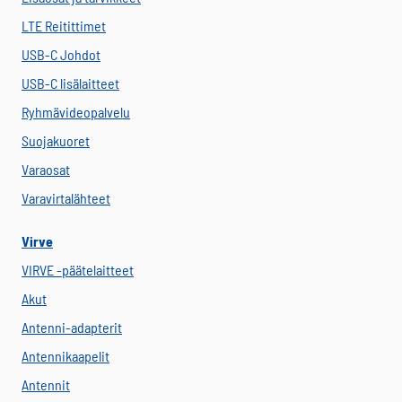
LTE Reitittimet
USB-C Johdot
USB-C lisälaitteet
Ryhmävideopalvelu
Suojakuoret
Varaosat
Varavirtalähteet
Virve
VIRVE -päätelaitteet
Akut
Antenni-adapterit
Antennikaapelit
Antennit