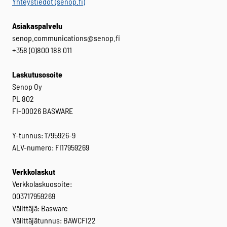
Yhteystiedot (senop.fi)
Asiakaspalvelu
senop.communications@senop.fi
+358 (0)800 188 011
Laskutusosoite
Senop Oy
PL 802
FI-00026 BASWARE
Y-tunnus: 1795926-9
ALV-numero: FI17959269
Verkkolaskut
Verkkolaskuosoite:
003717959269
Välittäjä: Basware
Välittäjätunnus: BAWCFI22