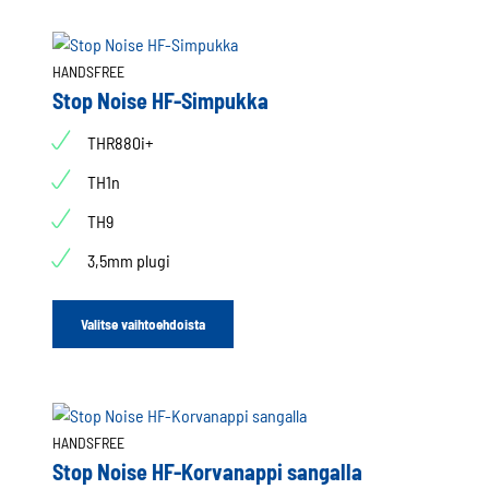
HANDSFREE
Stop Noise HF-Simpukka
THR880i+
TH1n
TH9
3,5mm plugi
Valitse vaihtoehdoista
HANDSFREE
Stop Noise HF-Korvanappi sangalla