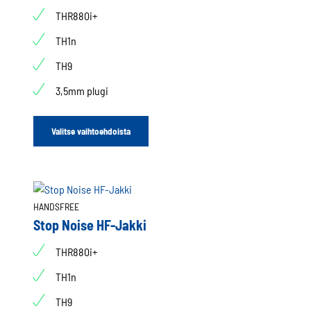
THR880i+
TH1n
TH9
3,5mm plugi
Valitse vaihtoehdoista
HANDSFREE
Stop Noise HF-Jakki
THR880i+
TH1n
TH9