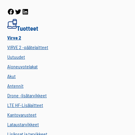
Facebook
Twitter
LinkedIn
Tuotteet
Virve 2
VIRVE 2 -päätelaitteet
Uutuudet
Ajoneuvotelakat
Akut
Antennit
Drone -lisätarvikkeet
LTE HF-Lisälaitteet
Kantovarusteet
Lataustarvikkeet
Lisäosat ja tarvikkeet