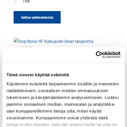
TH9
Valitse vaihtoehdoista
HANDSFREE
Stop Noise HF-Kaikuputki ilman tangenttia
THR880i+
Tämä sivusto käyttää evästeitä
TH1n
Käytämme evästeitä tarjoamamme sisällön ja mainosten
TH9
räätälöimiseen, sosiaalisen median ominaisuuksien
tukemiseen ja kävijämäärämme analysoimiseen. Lisäksi
Valitse vaihtoehdoista
jaamme sosiaalisen median, mainosalan ja analytiikka-
alan kumppaneillemme tietoja siitä, miten käytät
sivustoamme. Kumppanimme voivat yhdistää näitä
tietoja muihin tietoihin, joita olet antanut heille tai joita on