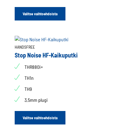
Valitse vaihtoehdoista
HANDSFREE
Stop Noise HF-Kaikuputki
THR880i+
TH1n
TH9
3,5mm plugi
Valitse vaihtoehdoista