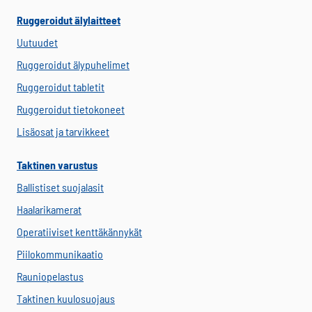
Ruggeroidut älylaitteet
Uutuudet
Ruggeroidut älypuhelimet
Ruggeroidut tabletit
Ruggeroidut tietokoneet
Lisäosat ja tarvikkeet
Taktinen varustus
Ballistiset suojalasit
Haalarikamerat
Operatiiviset kenttäkännykät
Piilokommunikaatio
Rauniopelastus
Taktinen kuulosuojaus