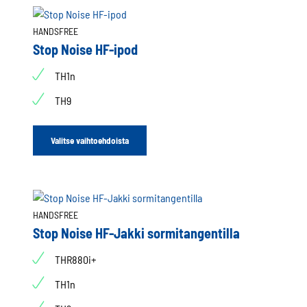
HANDSFREE
Stop Noise HF-ipod
TH1n
TH9
Valitse vaihtoehdoista
HANDSFREE
Stop Noise HF-Jakki sormitangentilla
THR880i+
TH1n