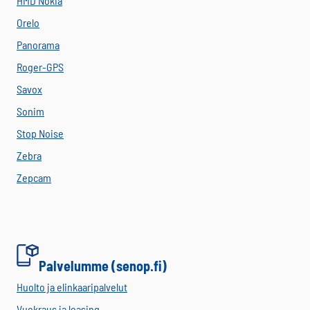
HMD Nokia
Orelo
Panorama
Roger-GPS
Savox
Sonim
Stop Noise
Zebra
Zepcam
Palvelumme (senop.fi)
Huolto ja elinkaaripalvelut
Vuokraus ja leasing