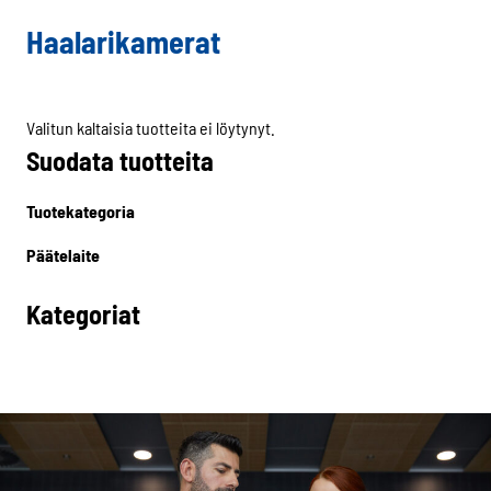
Haalarikamerat
Valitun kaltaisia tuotteita ei löytynyt.
Suodata tuotteita
Valitut
Tuotekategoria
suodattimet
Päätelaite
Kategoriat