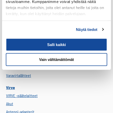
sivustoamme. Kumppanimme voivat yhdistää näitä
Kantovarusteet
tietoja muihin tietoihin, joita olet antanut heille tai joita on
Lataustarvikkeet
kerätty, kun olet käyttänyt heidän palvelujaan.
Lisäosat ja tarvikkeet
LTE Reitittimet
Näytä tiedot
USB-C Johdot
USB-C lisälaitteet
Salli kaikki
Ryhmävideopalvelu
Suojakuoret
Vain välttämättömät
Varaosat
Varavirtalähteet
Virve
VIRVE -päätelaitteet
Akut
Antenni-adapterit