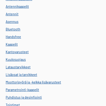
Antennikaapelit
Antennit
Asennus
Bluetooth
Handsfree
Kaapelit
Kantovarusteet
Kuulosuojaus
Lataustarvikkeet
Lisäosat ja tarvikkeet
Moottoripyörä ja -kelkka lisävarusteet
Parametrointi-kaapelit
Puhdistus ja desinfiointi
Toistimet