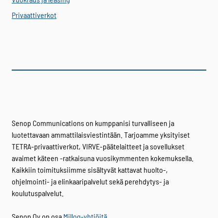
Privaattiverkot
Senop Communications on kumppanisi turvalliseen ja
luotettavaan ammattilaisviestintään. Tarjoamme yksityiset
TETRA-privaattiverkot, VIRVE-päätelaitteet ja sovellukset
avaimet käteen -ratkaisuna vuosikymmenten kokemuksella.
Kaikkiin toimituksiimme sisältyvät kattavat huolto-,
ohjelmointi- ja elinkaaripalvelut sekä perehdytys- ja
koulutuspalvelut.
Senop Oy on osa
Millog-yhtiöitä
.