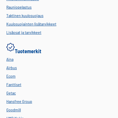
Rauniopelastus
Taktinen kuulosuojaus
Kuulosuojainten lisätarvikkeet
Lisäosat ja tarvikkeet
Tuotemerkit
Aina
Airbus
Ecom
Fanttiset
Getac
Hansfree Group
Goodmill