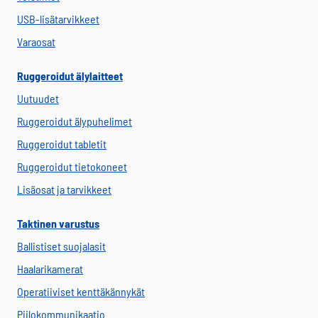
USB-lisätarvikkeet
Varaosat
Ruggeroidut älylaitteet
Uutuudet
Ruggeroidut älypuhelimet
Ruggeroidut tabletit
Ruggeroidut tietokoneet
Lisäosat ja tarvikkeet
Taktinen varustus
Ballistiset suojalasit
Haalarikamerat
Operatiiviset kenttäkännykät
Piilokommunikaatio