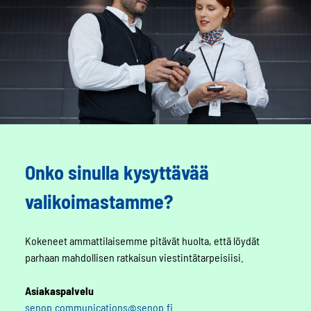
Onko sinulla kysyttävää
valikoimastamme?
Kokeneet ammattilaisemme pitävät huolta, että löydät
parhaan mahdollisen ratkaisun viestintätarpeisiisi.
Asiakaspalvelu
senop.communications@senop.fi