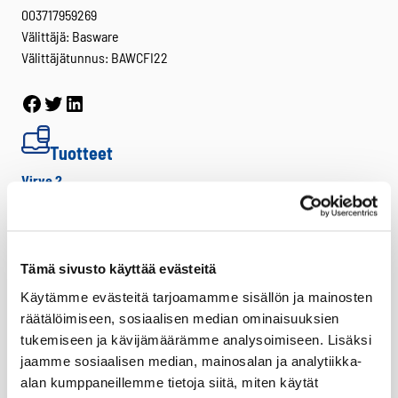
003717959269
Välittäjä: Basware
Välittäjätunnus: BAWCFI22
Facebook
Twitter
LinkedIn
Tuotteet
Virve 2
VIRVE 2 -päätelaitteet
Uutuudet
Ajoneuvotelakat
Tämä sivusto käyttää evästeitä
Akut
Käytämme evästeitä tarjoamamme sisällön ja mainosten
räätälöimiseen, sosiaalisen median ominaisuuksien
Antennit
tukemiseen ja kävijämäärämme analysoimiseen. Lisäksi
Drone -lisätarvikkeet
jaamme sosiaalisen median, mainosalan ja analytiikka-
LTE HF-Lisälaitteet
alan kumppaneillemme tietoja siitä, miten käytät