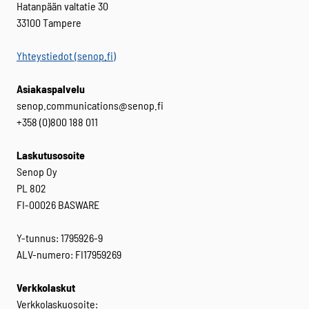
Hatanpään valtatie 30
33100 Tampere
Yhteystiedot (senop.fi)
Asiakaspalvelu
senop.communications@senop.fi
+358 (0)800 188 011
Laskutusosoite
Senop Oy
PL 802
FI-00026 BASWARE
Y-tunnus: 1795926-9
ALV-numero: FI17959269
Verkkolaskut
Verkkolaskuosoite: