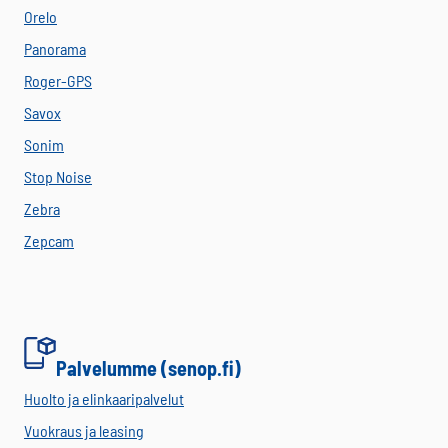
Orelo
Panorama
Roger-GPS
Savox
Sonim
Stop Noise
Zebra
Zepcam
Palvelumme (senop.fi)
Huolto ja elinkaaripalvelut
Vuokraus ja leasing