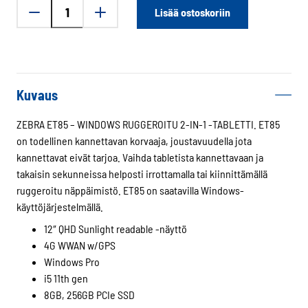
Zebra
Lisää ostoskoriin
ET85
-
ruggeroitu
tabletti
määrä
Kuvaus
ZEBRA ET85 – WINDOWS RUGGEROITU 2-IN-1 -TABLETTI. ET85
on todellinen kannettavan korvaaja, joustavuudella jota
kannettavat eivät tarjoa. Vaihda tabletista kannettavaan ja
takaisin sekunneissa helposti irrottamalla tai kiinnittämällä
ruggeroitu näppäimistö. ET85 on saatavilla Windows-
käyttöjärjestelmällä.
12″ QHD Sunlight readable -näyttö
4G WWAN w/GPS
Windows Pro
i5 11th gen
8GB, 256GB PCIe SSD