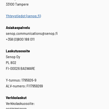
33100 Tampere
Yhteystiedot (senop.fi)
Asiakaspalvelu
senop.communications@senop.fi
+358 (0)800 188 011
Laskutusosoite
Senop Oy
PL 802
FI-00026 BASWARE
Y-tunnus: 1795926-9
ALV-numero: FI17959269
Verkkolaskut
Verkkolaskuosoite: