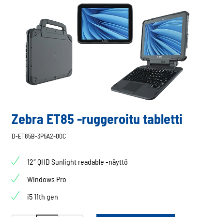
Zebra ET85 -ruggeroitu tabletti
D-ET85B-3P5A2-00C
12″ QHD Sunlight readable -näyttö
Windows Pro
i5 11th gen