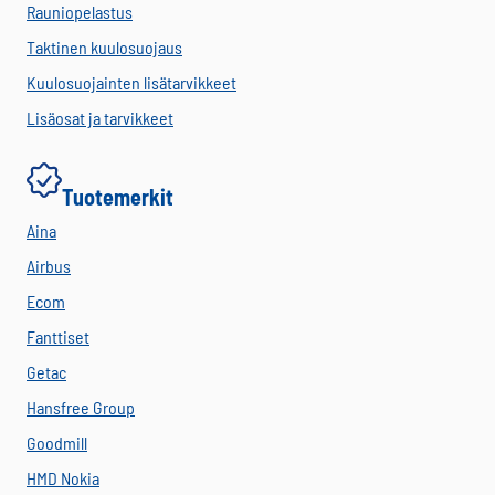
Rauniopelastus
Taktinen kuulosuojaus
Kuulosuojainten lisätarvikkeet
Lisäosat ja tarvikkeet
Tuotemerkit
Aina
Airbus
Ecom
Fanttiset
Getac
Hansfree Group
Goodmill
HMD Nokia