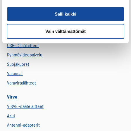
Lataustarvikkeet
Salli kaikki
Lisäosat ja tarvikkeet
LTE Reitittimet
Vain välttämättömät
USB-C Johdot
USB-C lisälaitteet
Ryhmävideopalvelu
Suojakuoret
Varaosat
Varavirtalähteet
Virve
VIRVE -päätelaitteet
Akut
Antenni-adapterit