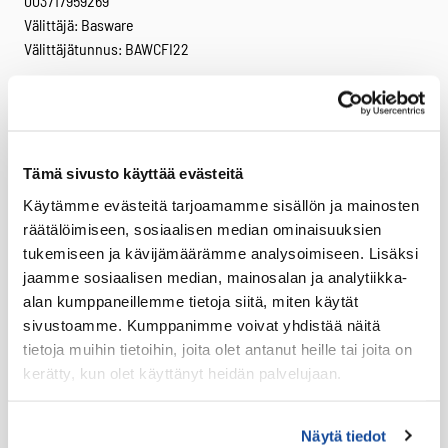
003717959269
Välittäjä: Basware
Välittäjätunnus: BAWCFI22
Facebook
Twitter
LinkedIn
Tuotteet
Tämä sivusto käyttää evästeitä
Virve 2
Käytämme evästeitä tarjoamamme sisällön ja mainosten
VIRVE 2 -päätelaitteet
räätälöimiseen, sosiaalisen median ominaisuuksien
Uutuudet
tukemiseen ja kävijämäärämme analysoimiseen. Lisäksi
jaamme sosiaalisen median, mainosalan ja analytiikka-
Ajoneuvotelakat
alan kumppaneillemme tietoja siitä, miten käytät
Akut
sivustoamme. Kumppanimme voivat yhdistää näitä
Antennit
tietoja muihin tietoihin, joita olet antanut heille tai joita on
kerätty, kun olet käyttänyt heidän palvelujaan.
Drone -lisätarvikkeet
LTE HF-Lisälaitteet
Näytä tiedot
Kantovarusteet