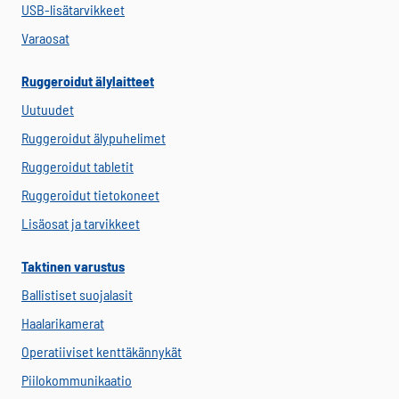
USB-lisätarvikkeet
Varaosat
Ruggeroidut älylaitteet
Uutuudet
Ruggeroidut älypuhelimet
Ruggeroidut tabletit
Ruggeroidut tietokoneet
Lisäosat ja tarvikkeet
Taktinen varustus
Ballistiset suojalasit
Haalarikamerat
Operatiiviset kenttäkännykät
Piilokommunikaatio