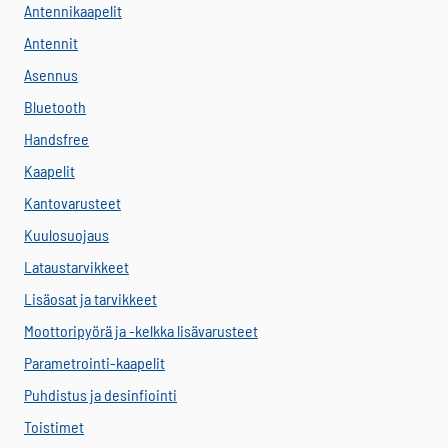
Antennikaapelit
Antennit
Asennus
Bluetooth
Handsfree
Kaapelit
Kantovarusteet
Kuulosuojaus
Lataustarvikkeet
Lisäosat ja tarvikkeet
Moottoripyörä ja -kelkka lisävarusteet
Parametrointi-kaapelit
Puhdistus ja desinfiointi
Toistimet