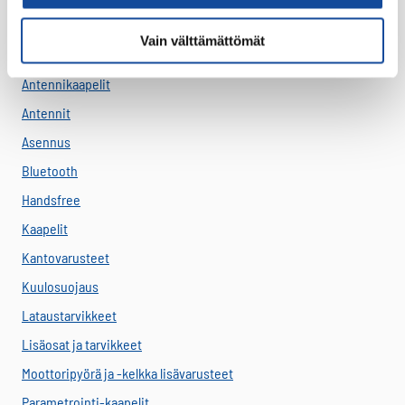
Akut
Vain välttämättömät
Antenni-adapterit
Antennikaapelit
Antennit
Asennus
Bluetooth
Handsfree
Kaapelit
Kantovarusteet
Kuulosuojaus
Lataustarvikkeet
Lisäosat ja tarvikkeet
Moottoripyörä ja -kelkka lisävarusteet
Parametrointi-kaapelit