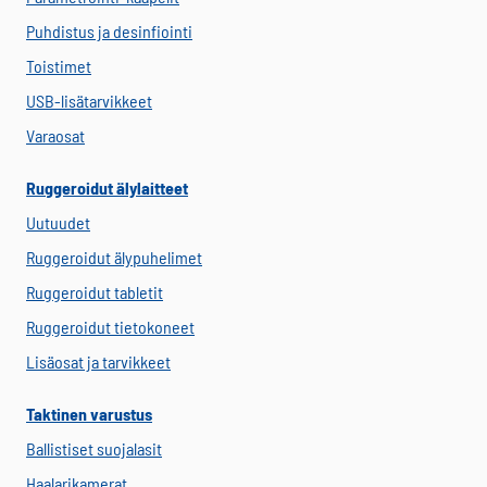
Puhdistus ja desinfiointi
Toistimet
USB-lisätarvikkeet
Varaosat
Ruggeroidut älylaitteet
Uutuudet
Ruggeroidut älypuhelimet
Ruggeroidut tabletit
Ruggeroidut tietokoneet
Lisäosat ja tarvikkeet
Taktinen varustus
Ballistiset suojalasit
Haalarikamerat