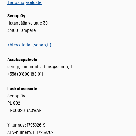
Tietosuojaseloste
Senop Oy
Hatanpään valtatie 30
33100 Tampere
Yhteystiedot (senop.fi)
Asiakaspalvelu
senop.communications@senop.fi
+358 (0)800 188 011
Laskutusosoite
Senop Oy
PL 802
FI-00026 BASWARE
Y-tunnus: 1795926-9
ALV-numero: FI17959269