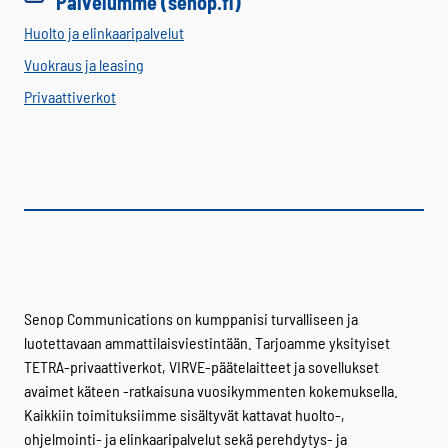
Palvelumme (senop.fi)
Huolto ja elinkaaripalvelut
Vuokraus ja leasing
Privaattiverkot
Senop Communications on kumppanisi turvalliseen ja
luotettavaan ammattilaisviestintään. Tarjoamme yksityiset
TETRA-privaattiverkot, VIRVE-päätelaitteet ja sovellukset
avaimet käteen -ratkaisuna vuosikymmenten kokemuksella.
Kaikkiin toimituksiimme sisältyvät kattavat huolto-,
ohjelmointi- ja elinkaaripalvelut sekä perehdytys- ja