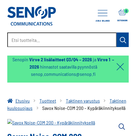
items
0
OSTOSKORI
AVAA VALIKKO
Etsi:
Haku
Senopin
Virve 2 lisälaitteet Q3/Q4 – 2026
ja
Virve 1 –
2026
hinnastot saatavilla pyynnöstä
Hello:
senop.communications@senop.fi
Hide
notifica
Etusivu
Tuotteet
Taktinen varustus
Taktinen
kuulosuojaus
Savox Noise-COM 200 – Kypäräkiinnityksellä