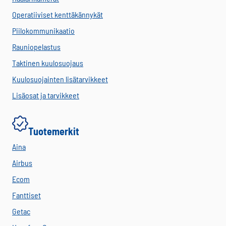
Operatiiviset kenttäkännykät
Piilokommunikaatio
Rauniopelastus
Taktinen kuulosuojaus
Kuulosuojainten lisätarvikkeet
Lisäosat ja tarvikkeet
Tuotemerkit
Aina
Airbus
Ecom
Fanttiset
Getac