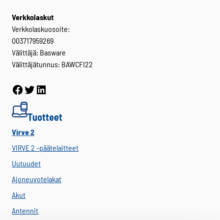
Verkkolaskut
Verkkolaskuosoite:
003717959269
Välittäjä: Basware
Välittäjätunnus: BAWCFI22
Facebook
Twitter
LinkedIn
Tuotteet
Virve 2
VIRVE 2 -päätelaitteet
Uutuudet
Ajoneuvotelakat
Akut
Antennit