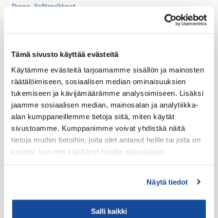
Drone -lisätarvikkeet
LTE HF-Lisälaitteet
Kantovarusteet
Lataustarvikkeet
Tämä sivusto käyttää evästeitä
Lisäosat ja tarvikkeet
Käytämme evästeitä tarjoamamme sisällön ja mainosten
räätälöimiseen, sosiaalisen median ominaisuuksien
LTE Reitittimet
tukemiseen ja kävijämäärämme analysoimiseen. Lisäksi
USB-C Johdot
jaamme sosiaalisen median, mainosalan ja analytiikka-
USB-C lisälaitteet
alan kumppaneillemme tietoja siitä, miten käytät
sivustoamme. Kumppanimme voivat yhdistää näitä
Ryhmävideopalvelu
tietoja muihin tietoihin, joita olet antanut heille tai joita on
Suojakuoret
kerätty, kun olet käyttänyt heidän palvelujaan.
Varaosat
Varavirtalähteet
Näytä tiedot
Virve
Salli kaikki
VIRVE -päätelaitteet