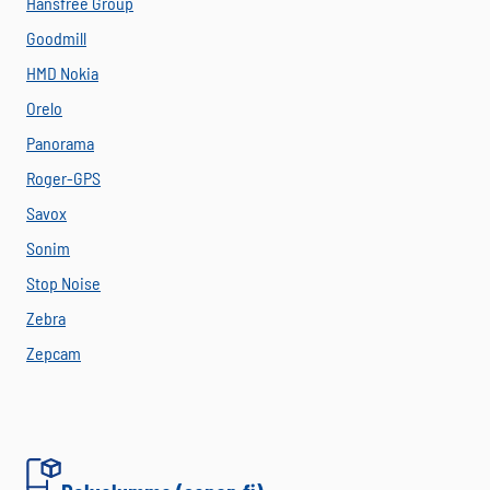
Hansfree Group
Goodmill
HMD Nokia
Orelo
Panorama
Roger-GPS
Savox
Sonim
Stop Noise
Zebra
Zepcam