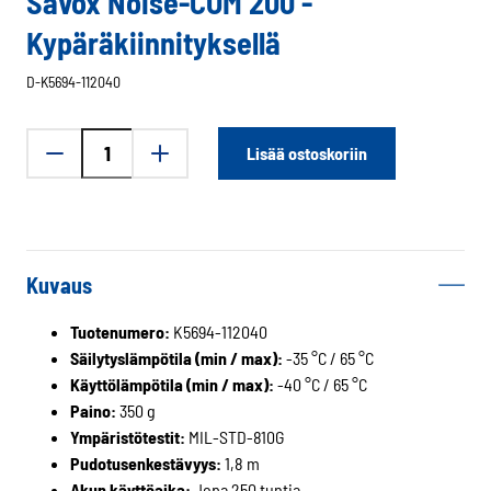
Savox Noise-COM 200 -
Kypäräkiinnityksellä
D-K5694-112040
Savox
Lisää ostoskoriin
Noise-
COM
200
-
Kypäräkiinnityksellä
Kuvaus
määrä
Tuotenumero:
K5694-112040
Säilytyslämpötila (min / max):
-35 °C / 65 °C
Käyttölämpötila (min / max):
-40 °C / 65 °C
Paino:
350 g
Ympäristötestit:
MIL-STD-810G
Pudotusenkestävyys:
1,8 m
Akun käyttöaika:
Jopa 250 tuntia