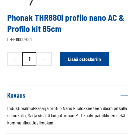
Phonak THR880i profilo nano AC &
Profilo kit 65cm
D-PH110005001
Phonak
Lisää ostoskoriin
THR880i
profilo
nano
AC
&
Kuvaus
Profilo
kit
Induktiosilmukkasarja profilo Nano kuulokkeeseen 65cm pitkällä
65cm
silmukalla. Sarja sisältä langattoman PTT kaukopainikkeen sekä
määrä
kommunikaatiosilmukan.