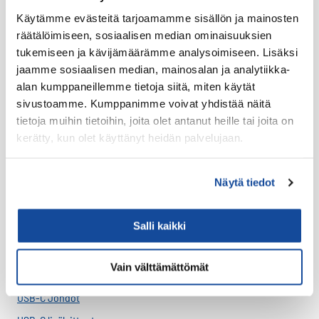
Tuotteet
Käytämme evästeitä tarjoamamme sisällön ja mainosten
Virve 2
räätälöimiseen, sosiaalisen median ominaisuuksien
VIRVE 2 -päätelaitteet
tukemiseen ja kävijämäärämme analysoimiseen. Lisäksi
Uutuudet
jaamme sosiaalisen median, mainosalan ja analytiikka-
alan kumppaneillemme tietoja siitä, miten käytät
Ajoneuvotelakat
sivustoamme. Kumppanimme voivat yhdistää näitä
Akut
tietoja muihin tietoihin, joita olet antanut heille tai joita on
Antennit
kerätty, kun olet käyttänyt heidän palvelujaan.
Drone -lisätarvikkeet
LTE HF-Lisälaitteet
Näytä tiedot
Kantovarusteet
Salli kaikki
Lataustarvikkeet
Lisäosat ja tarvikkeet
Vain välttämättömät
LTE Reitittimet
USB-C Johdot