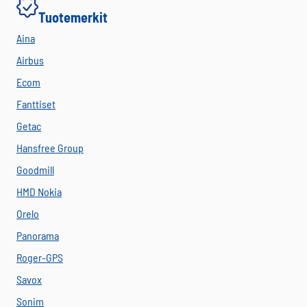
Tuotemerkit
Aina
Airbus
Ecom
Fanttiset
Getac
Hansfree Group
Goodmill
HMD Nokia
Orelo
Panorama
Roger-GPS
Savox
Sonim