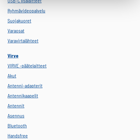
USB-C lisälaitteet
Ryhmävideopalvelu
Suojakuoret
Varaosat
Varavirtalähteet
Virve
VIRVE -päätelaitteet
Akut
Antenni-adapterit
Antennikaapelit
Antennit
Asennus
Bluetooth
Handsfree