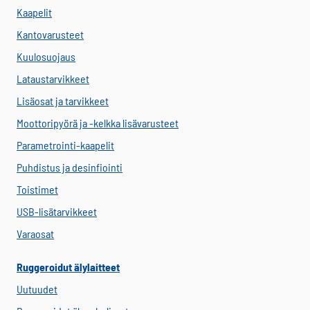
Kaapelit
Kantovarusteet
Kuulosuojaus
Lataustarvikkeet
Lisäosat ja tarvikkeet
Moottoripyörä ja -kelkka lisävarusteet
Parametrointi-kaapelit
Puhdistus ja desinfiointi
Toistimet
USB-lisätarvikkeet
Varaosat
Ruggeroidut älylaitteet
Uutuudet