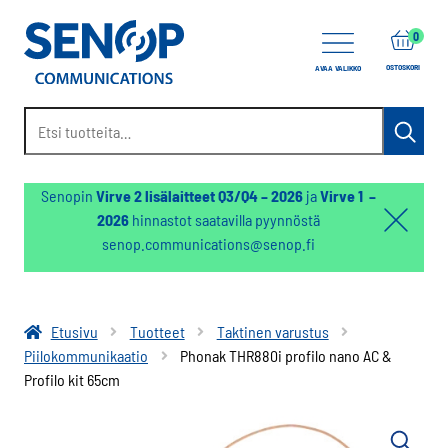
items
0
OSTOSKORI
AVAA VALIKKO
Etsi:
Haku
Senopin
Virve 2 lisälaitteet Q3/Q4 – 2026
ja
Virve 1 –
2026
hinnastot saatavilla pyynnöstä
Hello:
senop.communications@senop.fi
Hide
notifica
Etusivu
Tuotteet
Taktinen varustus
Piilokommunikaatio
Phonak THR880i profilo nano AC &
Profilo kit 65cm