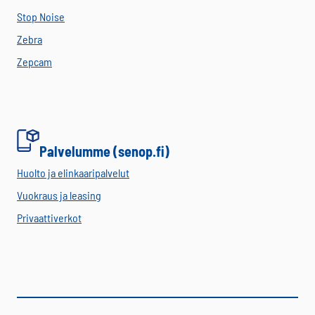
Stop Noise
Zebra
Zepcam
Palvelumme (senop.fi)
Huolto ja elinkaaripalvelut
Vuokraus ja leasing
Privaattiverkot