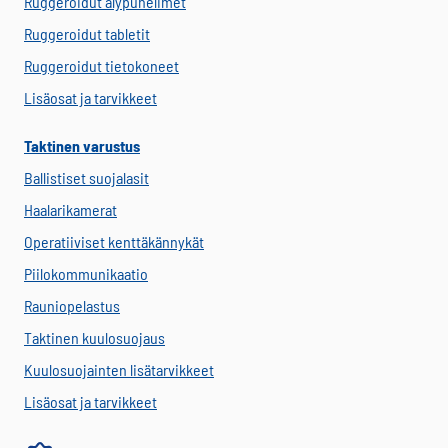
Ruggeroidut älypuhelimet
Ruggeroidut tabletit
Ruggeroidut tietokoneet
Lisäosat ja tarvikkeet
Taktinen varustus
Ballistiset suojalasit
Haalarikamerat
Operatiiviset kenttäkännykät
Piilokommunikaatio
Rauniopelastus
Taktinen kuulosuojaus
Kuulosuojainten lisätarvikkeet
Lisäosat ja tarvikkeet