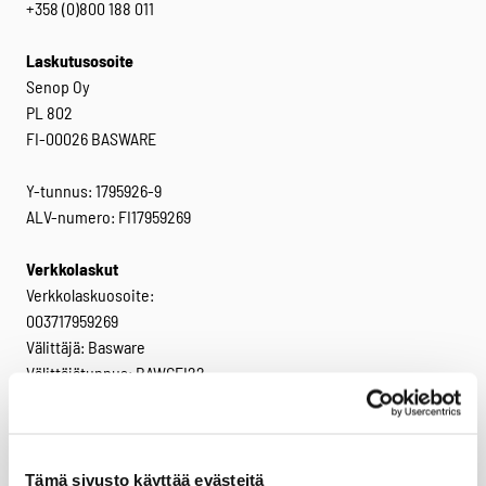
+358 (0)800 188 011
Laskutusosoite
Senop Oy
PL 802
FI-00026 BASWARE
Y-tunnus: 1795926-9
ALV-numero: FI17959269
Verkkolaskut
Verkkolaskuosoite:
003717959269
Välittäjä: Basware
Välittäjätunnus: BAWCFI22
Facebook
Twitter
LinkedIn
Tämä sivusto käyttää evästeitä