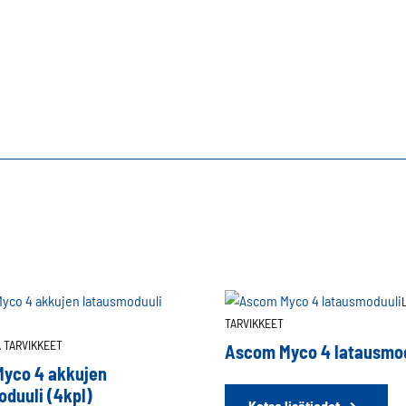
Lataustelakka
määrä
TARVIKKEET
A TARVIKKEET
Ascom Myco 4 latausmo
yco 4 akkujen
duuli (4kpl)
Katso lisätiedot