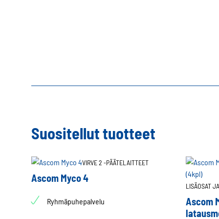
Suositellut tuotteet
VIRVE 2 -PÄÄTELAITTEET
Ascom Myco 4
LISÄOSAT J
Ascom M
Ryhmäpuhepalvelu
latausmo