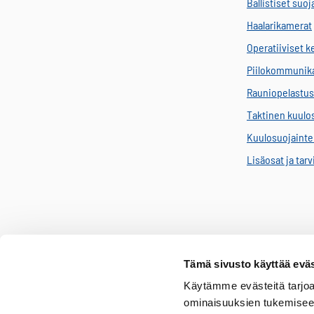
Ballistiset suoj
Haalarikamerat
Operatiiviset 
Piilokommunik
Rauniopelastus
Taktinen kuulo
Kuulosuojainten
Lisäosat ja tar
Tämä sivusto käyttää eväs
Käytämme evästeitä tarjoa
ominaisuuksien tukemisee