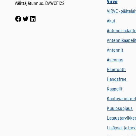
Virve
Välittäjätunnus: BAWCFI22
VIRVE -päätelai
Facebook
Twitter
LinkedIn
Akut
Antenni-adapte
Antennikaapeli
Antennit
Asennus
Bluetooth
Handsfree
Kaapelit
Kantovarustee
Kuulosuojaus
Lataustarvikke
Lisäosat ja tar