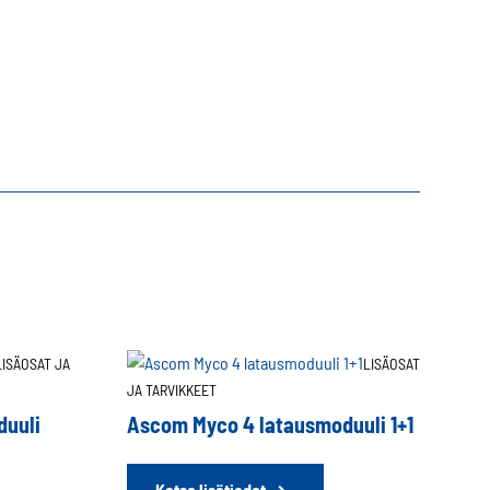
LISÄOSAT JA
LISÄOSAT
JA TARVIKKEET
duuli
Ascom Myco 4 latausmoduuli 1+1
Katso lisätiedot