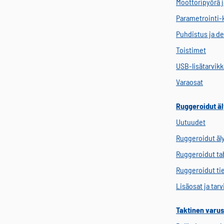
Moottoripyörä j
Parametrointi-
Puhdistus ja de
Toistimet
USB-lisätarvik
Varaosat
Ruggeroidut äl
Uutuudet
Ruggeroidut äl
Ruggeroidut tab
Ruggeroidut ti
Lisäosat ja tar
Taktinen varus