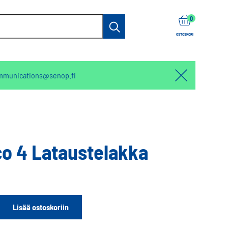
items
0
Haku
OSTOSKORI
mmunications@senop.fi
Hello:
Hide
notification
o 4 Lataustelakka
Lisää ostoskoriin