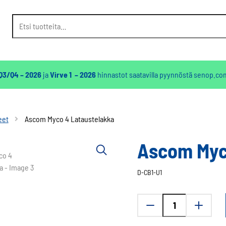
Etsi:
 Q3/Q4 – 2026
ja
Virve 1 – 2026
hinnastot saatavilla pyynnöstä
senop.co
eet
Ascom Myco 4 Lataustelakka
Ascom Myc
D-CB1-U1
Ascom
Myco
4