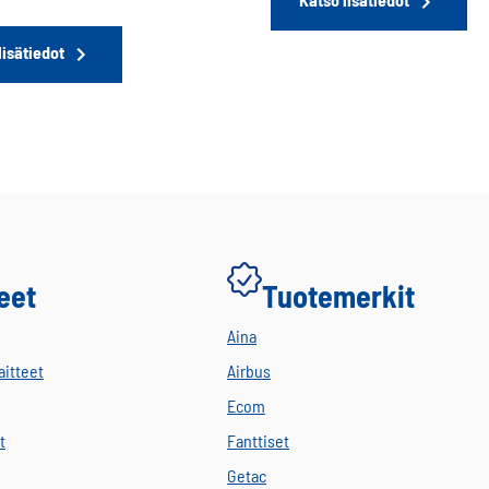
lisätiedot
eet
Tuotemerkit
Aina
aitteet
Airbus
Ecom
t
Fanttiset
Getac