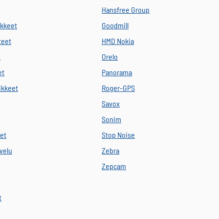
Hansfree Group
ikkeet
Goodmill
teet
HMD Nokia
t
Orelo
et
Panorama
vikkeet
Roger-GPS
Savox
Sonim
eet
Stop Noise
velu
Zebra
Zepcam
t