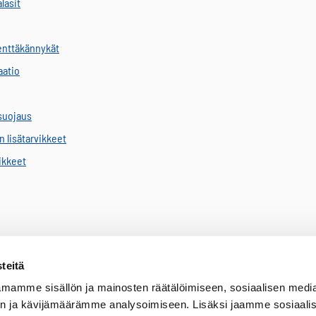
alasit
kenttäkännykät
aatio
suojaus
 lisätarvikkeet
vikkeet
teitä
mamme sisällön ja mainosten räätälöimiseen, sosiaalisen medi
n ja kävijämäärämme analysoimiseen. Lisäksi jaamme sosiaali