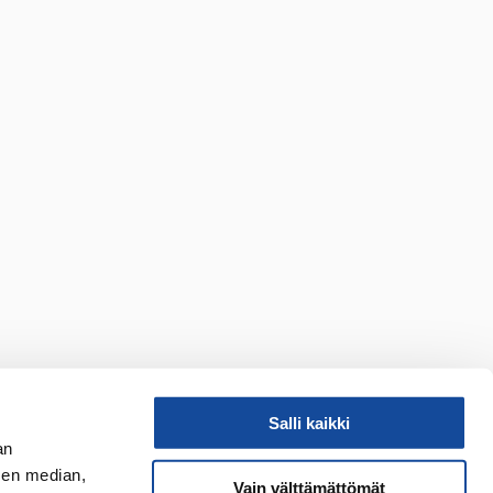
Salli kaikki
an
sen median,
Vain välttämättömät