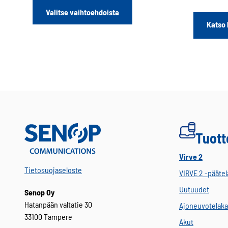
Tällä
Valitse vaihtoehdoista
tuotteella
Katso 
on
useampi
muunnelma.
Voit
tehdä
valinnat
tuotteen
sivulla.
Tuott
Virve 2
Tietosuojaseloste
VIRVE 2 -päätel
Uutuudet
Senop Oy
Hatanpään valtatie 30
Ajoneuvotelaka
33100 Tampere
Akut