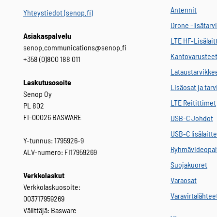
Antennit
Yhteystiedot (senop.fi)
Drone -lisätarv
Asiakaspalvelu
LTE HF-Lisälait
senop.communications@senop.fi
Kantovarustee
+358 (0)800 188 011
Lataustarvikke
Laskutusosoite
Lisäosat ja tar
Senop Oy
LTE Reitittimet
PL 802
FI-00026 BASWARE
USB-C Johdot
USB-C lisälaitt
Y-tunnus: 1795926-9
Ryhmävideopal
ALV-numero: FI17959269
Suojakuoret
Verkkolaskut
Varaosat
Verkkolaskuosoite:
Varavirtalähtee
003717959269
Välittäjä: Basware