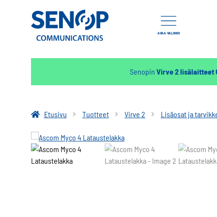
AVAA VALIKKO
Senopin
Virve 2 lisälaitteet
Etusivu
Tuotteet
Virve 2
Lisäosat ja tarvikk