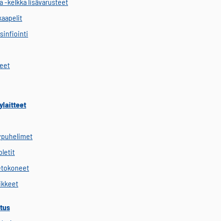
a -kelkka lisävarusteet
kaapelit
sinfiointi
keet
ylaitteet
ypuhelimet
letit
etokoneet
vikkeet
tus