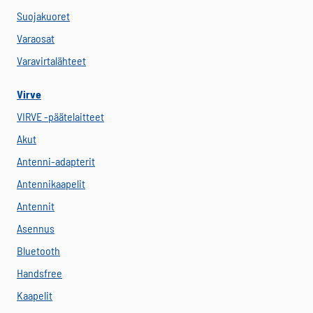
Suojakuoret
Varaosat
Varavirtalähteet
Virve
VIRVE -päätelaitteet
Akut
Antenni-adapterit
Antennikaapelit
Antennit
Asennus
Bluetooth
Handsfree
Kaapelit