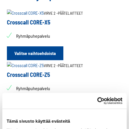
VIRVE 2 -PÄÄTELAITTEET
Crosscall CORE-X5
Ryhmäpuhepalvelu
Tällä
Valitse vaihtoehdoista
tuotteella
on
VIRVE 2 -PÄÄTELAITTEET
useampi
Crosscall CORE-Z5
muunnelma.
Voit
Ryhmäpuhepalvelu
tehdä
valinnat
Tällä
tuotteen
Valitse vaihtoehdoista
tuotteella
sivulla.
on
Tämä sivusto käyttää evästeitä
useampi