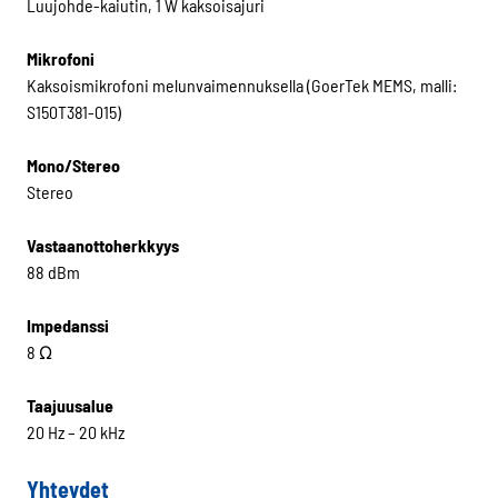
Luujohde-kaiutin, 1 W kaksoisajuri
Mikrofoni
Kaksoismikrofoni melunvaimennuksella (GoerTek MEMS, malli:
S150T381-015)
Mono/Stereo
Stereo
Vastaanottoherkkyys
88 dBm
Impedanssi
8 Ω
Taajuusalue
20 Hz – 20 kHz
Yhteydet