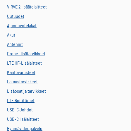
VIRVE 2 -päätelaitteet
Uutuudet
Ajoneuvotelakat
Akut
Antennit
Drone -lisätarvikkeet
LTE HF-Lisälaitteet
Kantovarusteet
Lataustarvikkeet
Lisäosat ja tarvikkeet
LTE Reitittimet
USB-C Johdot
USB-C lisälaitteet
Ryhmävideopalvelu