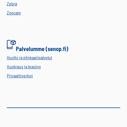
Zebra
Zepcam
Palvelumme (senop.fi)
Huolto ja elinkaaripalvelut
Vuokraus ja leasing
Privaattiverkot