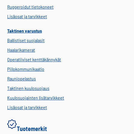
Ruggeroidut tietokoneet
Lisäosat ja tarvikkeet
Taktinen varustus
Ballistiset suojalasit
Haalarikamerat
Operatiiviset kenttäkännykät
Piilokommunikaatio
Rauniopelastus
Taktinen kuulosuojaus
Kuulosuojainten lisätarvikkeet
Lisäosat ja tarvikkeet
Tuotemerkit