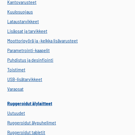
Kantovarusteet
Kuulosuojaus
Lataustarvikkeet
Lisäosat ja tarvikkeet
Moottoripyörä ja -kelkka lisävarusteet
Parametrointi-kaapelit
Puhdistus ja desinfiointi
Toistimet
USB-lisätarvikkeet
Varaosat
Ruggeroidut älylaitteet
Uutuudet
Ruggeroidut älypuhelimet
Ruggeroidut tabletit