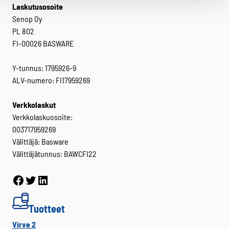
Laskutusosoite
Senop Oy
PL 802
FI-00026 BASWARE
Y-tunnus: 1795926-9
ALV-numero: FI17959269
Verkkolaskut
Verkkolaskuosoite:
003717959269
Välittäjä: Basware
Välittäjätunnus: BAWCFI22
Facebook
Twitter
LinkedIn
Tuotteet
Virve 2