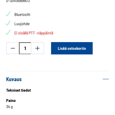
D-1304069999572
Bluetooth
Luujohde
Ei sisällä PTT -näppäintä
Crosscall
Lisää ostoskoriin
X-
Vibes
luujohdekuulokkeet
määrä
Kuvaus
Tekniset tiedot
Paino
34 g