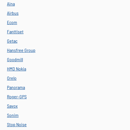
Aina
Airbus
Ecom
Fanttiset
Getac
Hansfree Group
Goodmill
HMD Nokia
Orelo
Panorama
Roger-GPS
Savox
Sonim
Stop Noise