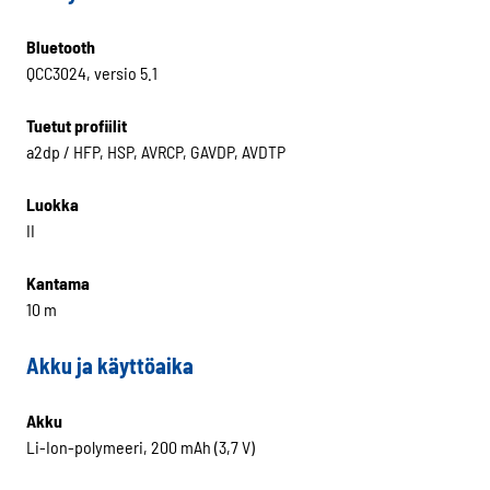
Bluetooth
QCC3024, versio 5.1
Tuetut profiilit
a2dp / HFP, HSP, AVRCP, GAVDP, AVDTP
Luokka
II
Kantama
10 m
Akku ja käyttöaika
Akku
Li-Ion-polymeeri, 200 mAh (3,7 V)