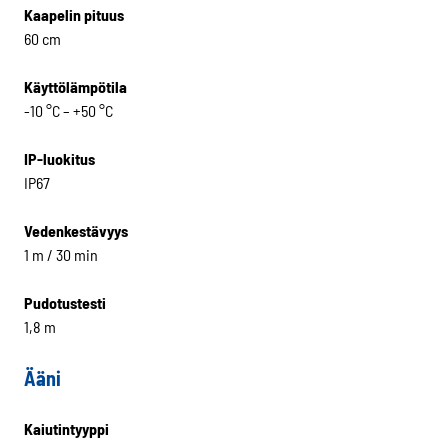
Kaapelin pituus
60 cm
Käyttölämpötila
-10 °C – +50 °C
IP-luokitus
IP67
Vedenkestävyys
1 m / 30 min
Pudotustesti
1,8 m
Ääni
Kaiutintyyppi