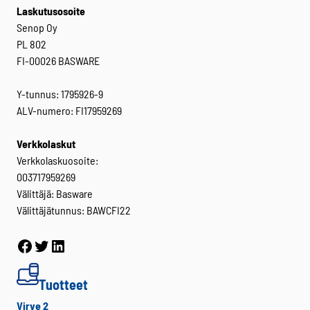
Laskutusosoite
Senop Oy
PL 802
FI-00026 BASWARE
Y-tunnus: 1795926-9
ALV-numero: FI17959269
Verkkolaskut
Verkkolaskuosoite:
003717959269
Välittäjä: Basware
Välittäjätunnus: BAWCFI22
Facebook
Twitter
LinkedIn
Tuotteet
Virve 2