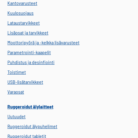
Kantovarusteet
Kuulosuojaus
Lataustarvikkeet
Lisäosat ja tarvikkeet
Moottoripyörä ja -kelkka lisävarusteet
Parametrointi-kaapelit
Puhdistus ja desinfiointi
Toistimet
USB-lisätarvikkeet
Varaosat
Ruggeroidut älylaitteet
Uutuudet
Ruggeroidut älypuhelimet
Ruggeroidut tabletit