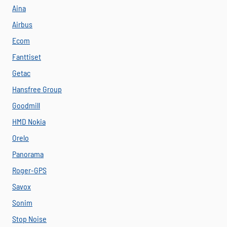
Aina
Airbus
Ecom
Fanttiset
Getac
Hansfree Group
Goodmill
HMD Nokia
Orelo
Panorama
Roger-GPS
Savox
Sonim
Stop Noise