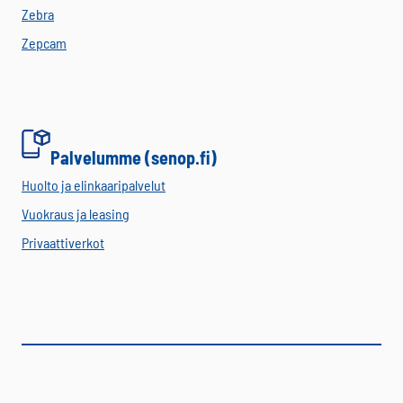
Zebra
Zepcam
Palvelumme (senop.fi)
Huolto ja elinkaaripalvelut
Vuokraus ja leasing
Privaattiverkot