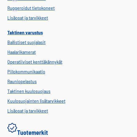
Ruggeroidut tietokoneet
Lisäosat ja tarvikkeet
Taktinen varustus
Ballistiset suojalasit
Haalarikamerat
Operatiiviset kenttäkännykät
Piilokommunikaatio
Rauniopelastus
Taktinen kuulosuojaus
Kuulosuojainten lisätarvikkeet
Lisäosat ja tarvikkeet
Tuotemerkit