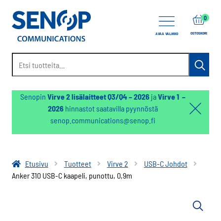
items
0
OSTOSKORI
AVAA VALIKKO
Etsi:
Haku
Senopin
Virve 2 lisälaitteet Q3/Q4 – 2026
ja
Virve 1 –
2026
hinnastot saatavilla pyynnöstä
Hello:
senop.communications@senop.fi
Hide
notifica
Etusivu
Tuotteet
Virve 2
USB-C Johdot
Anker 310 USB-C kaapeli, punottu, 0,9m