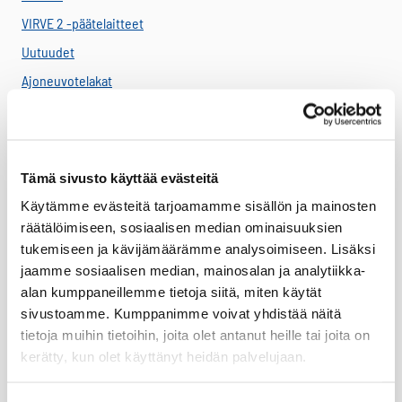
VIRVE 2 -päätelaitteet
Uutuudet
Ajoneuvotelakat
Akut
Antennit
Drone -lisätarvikkeet
Tämä sivusto käyttää evästeitä
LTE HF-Lisälaitteet
Käytämme evästeitä tarjoamamme sisällön ja mainosten
Kantovarusteet
räätälöimiseen, sosiaalisen median ominaisuuksien
tukemiseen ja kävijämäärämme analysoimiseen. Lisäksi
Lataustarvikkeet
jaamme sosiaalisen median, mainosalan ja analytiikka-
Lisäosat ja tarvikkeet
alan kumppaneillemme tietoja siitä, miten käytät
LTE Reitittimet
sivustoamme. Kumppanimme voivat yhdistää näitä
tietoja muihin tietoihin, joita olet antanut heille tai joita on
USB-C Johdot
kerätty, kun olet käyttänyt heidän palvelujaan.
USB-C lisälaitteet
Ryhmävideopalvelu