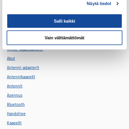
Näytä tiedot
Suojakuoret
Varaosat
Salli kaikki
Varavirtalähteet
Vain välttämättömät
Virve
VIRVE -päätelaitteet
Akut
Antenni-adapterit
Antennikaapelit
Antennit
Asennus
Bluetooth
Handsfree
Kaapelit