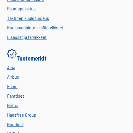
Rauniopelastus
Taktinen kuulosuojaus
Kuulosuojainten lisätarvikkeet
Lisäosat ja tarvikkeet
Tuotemerkit
Aina
Airbus
Ecom
Fanttiset
Getac
Hansfree Group
Goodmill