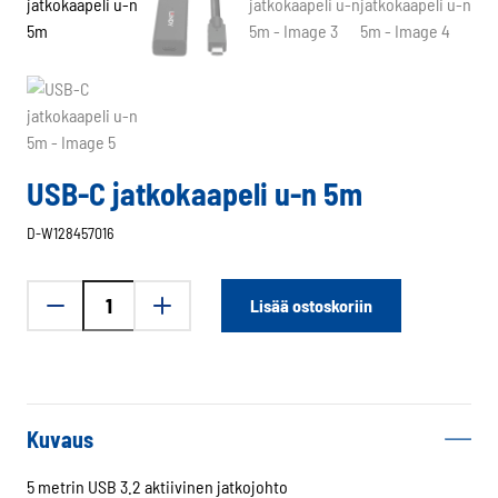
USB-C jatkokaapeli u-n 5m
D-W128457016
USB-
Lisää ostoskoriin
C
jatkokaapeli
u-
n
5m
Kuvaus
määrä
5 metrin USB 3.2 aktiivinen jatkojohto