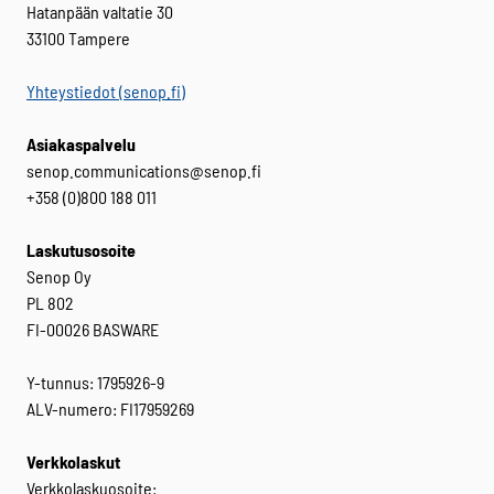
Hatanpään valtatie 30
33100 Tampere
Yhteystiedot (senop.fi)
Asiakaspalvelu
senop.communications@senop.fi
+358 (0)800 188 011
Laskutusosoite
Senop Oy
PL 802
FI-00026 BASWARE
Y-tunnus: 1795926-9
ALV-numero: FI17959269
Verkkolaskut
Verkkolaskuosoite: