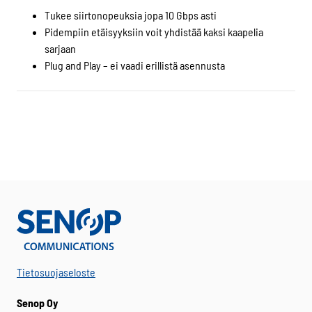
Tukee siirtonopeuksia jopa 10 Gbps asti
Pidempiin etäisyyksiin voit yhdistää kaksi kaapelia
sarjaan
Plug and Play – ei vaadi erillistä asennusta
Tietosuojaseloste
Senop Oy