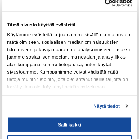
Kantovarusteet
Lataustarvikkeet
Lisäosat ja tarvikkeet
Tämä sivusto käyttää evästeitä
LTE Reitittimet
Käytämme evästeitä tarjoamamme sisällön ja mainosten
räätälöimiseen, sosiaalisen median ominaisuuksien
USB-C Johdot
tukemiseen ja kävijämäärämme analysoimiseen. Lisäksi
USB-C lisälaitteet
jaamme sosiaalisen median, mainosalan ja analytiikka-
Ryhmävideopalvelu
alan kumppaneillemme tietoja siitä, miten käytät
sivustoamme. Kumppanimme voivat yhdistää näitä
Suojakuoret
tietoja muihin tietoihin, joita olet antanut heille tai joita on
Varaosat
kerätty, kun olet käyttänyt heidän palvelujaan.
Varavirtalähteet
Näytä tiedot
Virve
VIRVE -päätelaitteet
Salli kaikki
Akut
Antenni-adapterit