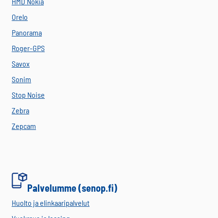
HMD Nokia
Orelo
Panorama
Roger-GPS
Savox
Sonim
Stop Noise
Zebra
Zepcam
Palvelumme (senop.fi)
Huolto ja elinkaaripalvelut