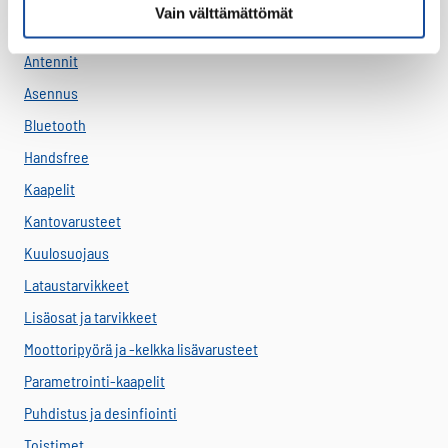
Vain välttämättömät
Antennikaapelit
Antennit
Asennus
Bluetooth
Handsfree
Kaapelit
Kantovarusteet
Kuulosuojaus
Lataustarvikkeet
Lisäosat ja tarvikkeet
Moottoripyörä ja -kelkka lisävarusteet
Parametrointi-kaapelit
Puhdistus ja desinfiointi
Toistimet