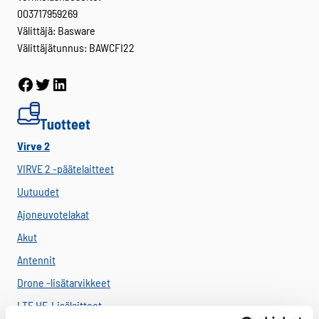
003717959269
Välittäjä: Basware
Välittäjätunnus: BAWCFI22
Facebook
Twitter
LinkedIn
Tuotteet
Virve 2
VIRVE 2 -päätelaitteet
Uutuudet
Ajoneuvotelakat
Akut
Antennit
Drone -lisätarvikkeet
LTE HF-Lisälaitteet