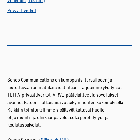
Vuokraus ja leasing
Privaattiverkot
Senop Communications on kumppanisi turvalliseen ja
luotettavaan ammattilaisviestintään. Tarjoamme yksityiset
TETRA-privaattiverkot, VIRVE-päätelaitteet ja sovellukset
avaimet käteen -ratkaisuna vuosikymmenten kokemuksella.
Kaikkiin toimituksiimme sisältyvät kattavat huolto-,
ohjelmointi- ja elinkaaripalvelut sekä perehdytys- ja
koulutuspalvelut.
Senop Oy on osa
Millog-yhtiöitä
.