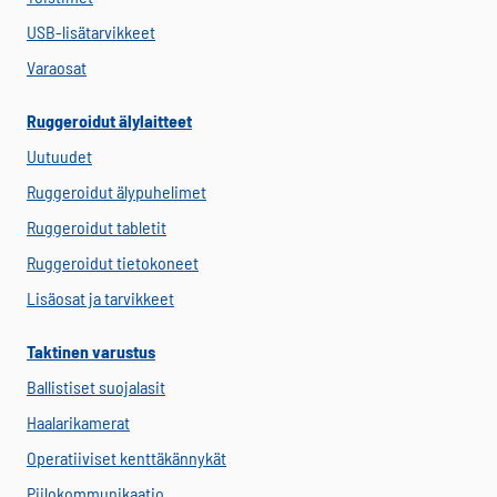
USB-lisätarvikkeet
Varaosat
Ruggeroidut älylaitteet
Uutuudet
Ruggeroidut älypuhelimet
Ruggeroidut tabletit
Ruggeroidut tietokoneet
Lisäosat ja tarvikkeet
Taktinen varustus
Ballistiset suojalasit
Haalarikamerat
Operatiiviset kenttäkännykät
Piilokommunikaatio