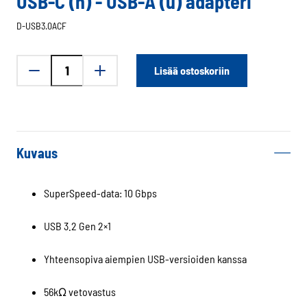
USB-C (n) - USB-A (u) adapteri
D-USB3.0ACF
USB-
Lisää ostoskoriin
C
(n)
-
USB-
A
Kuvaus
(u)
adapteri
SuperSpeed-data: 10 Gbps
määrä
USB 3.2 Gen 2×1
Yhteensopiva aiempien USB-versioiden kanssa
56kΩ vetovastus