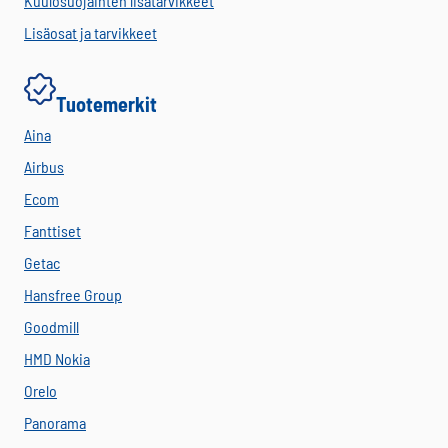
Kuulosuojainten lisätarvikkeet
Lisäosat ja tarvikkeet
Tuotemerkit
Aina
Airbus
Ecom
Fanttiset
Getac
Hansfree Group
Goodmill
HMD Nokia
Orelo
Panorama