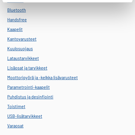
Asennus
Bluetooth
Handsfree
Kaapelit
Kantovarusteet
Kuulosuojaus
Lataustarvikkeet
Lisäosat ja tarvikkeet
Moottoripyörä ja -kelkka lisävarusteet
Parametrointi-kaapelit
Puhdistus ja desinfiointi
Toistimet
USB-lisätarvikkeet
Varaosat