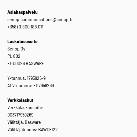
Asiakaspalvelu
senop.communications@senop.fi
+358 (0)800 188 011
Laskutusosoite
Senop Oy
PL 802
FI-00026 BASWARE
Y-tunnus: 1795926-9
ALV-numero: FI17959269
Verkkolaskut
Verkkolaskuosoite:
003717959269
Välittäjä: Basware
Välittäjätunnus: BAWCFI22