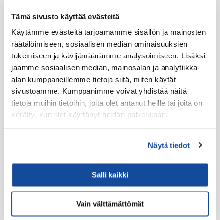
LTE Reitittimet
Tämä sivusto käyttää evästeitä
USB-C Johdot
Käytämme evästeitä tarjoamamme sisällön ja mainosten
USB-C lisälaitteet
räätälöimiseen, sosiaalisen median ominaisuuksien
Ryhmävideopalvelu
tukemiseen ja kävijämäärämme analysoimiseen. Lisäksi
jaamme sosiaalisen median, mainosalan ja analytiikka-
Suojakuoret
alan kumppaneillemme tietoja siitä, miten käytät
Varaosat
sivustoamme. Kumppanimme voivat yhdistää näitä
Varavirtalähteet
tietoja muihin tietoihin, joita olet antanut heille tai joita on
kerätty, kun olet käyttänyt heidän palvelujaan.
Virve
VIRVE -päätelaitteet
Näytä tiedot
Akut
Antenni-adapterit
Salli kaikki
Antennikaapelit
Vain välttämättömät
Antennit