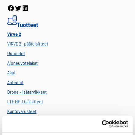
Facebook
Twitter
LinkedIn
Tuotteet
Virve 2
VIRVE 2 -päätelaitteet
Uutuudet
Ajoneuvotelakat
Akut
Antennit
Drone -lisätarvikkeet
LTE HF-Lisälaitteet
Kantovarusteet
Lataustarvikkeet
Lisäosat ja tarvikkeet