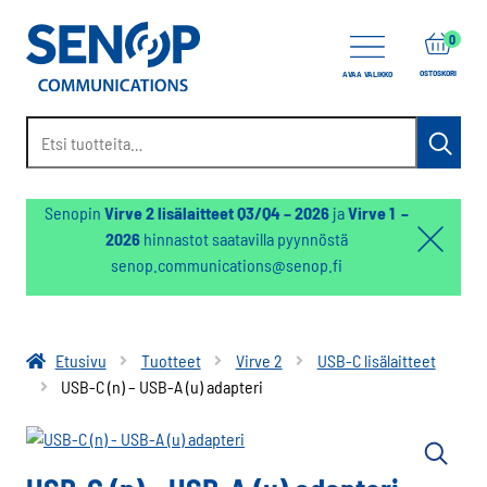
items
0
OSTOSKORI
AVAA VALIKKO
Etsi:
Haku
Senopin
Virve 2 lisälaitteet Q3/Q4 – 2026
ja
Virve 1 –
2026
hinnastot saatavilla pyynnöstä
Hello:
senop.communications@senop.fi
Hide
notifica
Etusivu
Tuotteet
Virve 2
USB-C lisälaitteet
USB-C (n) – USB-A (u) adapteri