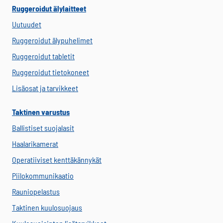
Ruggeroidut älylaitteet
Uutuudet
Ruggeroidut älypuhelimet
Ruggeroidut tabletit
Ruggeroidut tietokoneet
Lisäosat ja tarvikkeet
Taktinen varustus
Ballistiset suojalasit
Haalarikamerat
Operatiiviset kenttäkännykät
Piilokommunikaatio
Rauniopelastus
Taktinen kuulosuojaus