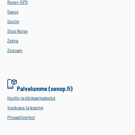
Roger-GPS
Savox
Sonim
Stop Noise
Zebra
Zepcam
Palvelumme (senop.fi)
Huolto ja elinkaaripalvelut
Vuokraus ja leasing
Privaattiverkot