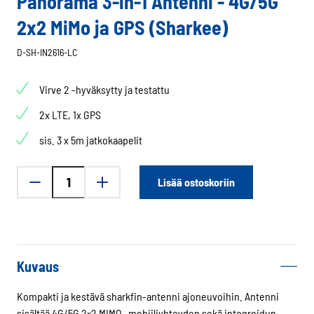
Panorama 3-in-1 Antenni - 4G/5G
2x2 MiMo ja GPS (Sharkee)
D-SH-IN2616-LC
Virve 2 -hyväksytty ja testattu
2x LTE, 1x GPS
sis. 3 x 5m jatkokaapelit
Panorama
Lisää ostoskoriin
3-
in-
1
Antenni
-
Kuvaus
4G/5G
2x2
Kompakti ja kestävä sharkfin-antenni ajoneuvoihin. Antenni
MiMo
sisältää 4G/5G 2×2 MIMO -mobiiliyhteyden sekä integroidun