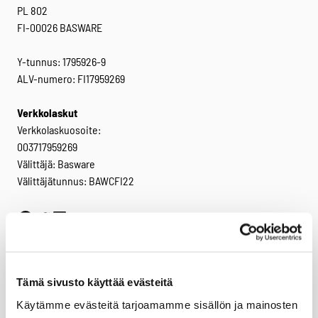
PL 802
FI-00026 BASWARE
Y-tunnus: 1795926-9
ALV-numero: FI17959269
Verkkolaskut
Verkkolaskuosoite:
003717959269
Välittäjä: Basware
Välittäjätunnus: BAWCFI22
Facebook
Twitter
LinkedIn
Tuotteet
Virve 2
Tämä sivusto käyttää evästeitä
VIRVE 2 -päätelaitteet
Käytämme evästeitä tarjoamamme sisällön ja mainosten