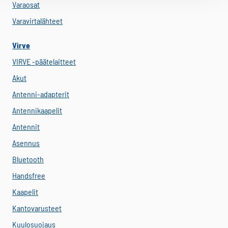
Varaosat
Varavirtalähteet
Virve
VIRVE -päätelaitteet
Akut
Antenni-adapterit
Antennikaapelit
Antennit
Asennus
Bluetooth
Handsfree
Kaapelit
Kantovarusteet
Kuulosuojaus