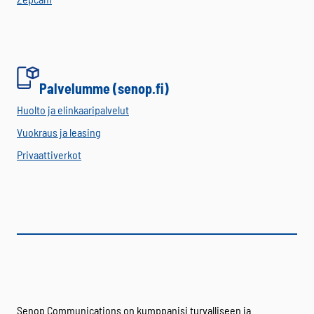
Palvelumme (senop.fi)
Huolto ja elinkaaripalvelut
Vuokraus ja leasing
Privaattiverkot
Senop Communications on kumppanisi turvalliseen ja