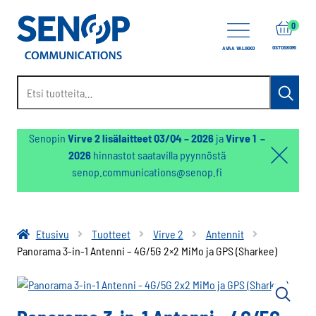
items
0
OSTOSKORI
AVAA VALIKKO
Etsi:
Haku
Senopin
Virve 2 lisälaitteet Q3/Q4 – 2026
ja
Virve 1 –
2026
hinnastot saatavilla pyynnöstä
Hello:
senop.communications@senop.fi
Hide
notifica
Etusivu
Tuotteet
Virve 2
Antennit
Panorama 3-in-1 Antenni – 4G/5G 2×2 MiMo ja GPS (Sharkee)