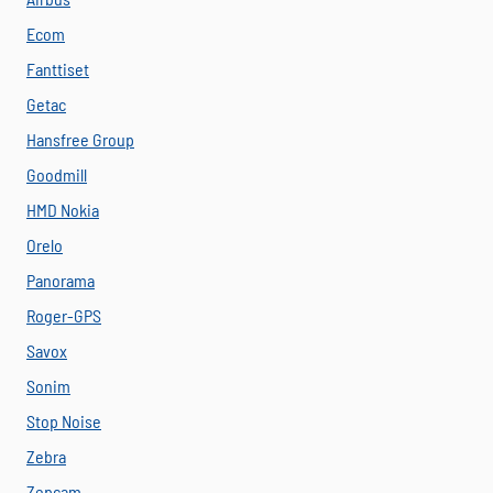
Ecom
Fanttiset
Getac
Hansfree Group
Goodmill
HMD Nokia
Orelo
Panorama
Roger-GPS
Savox
Sonim
Stop Noise
Zebra
Zepcam