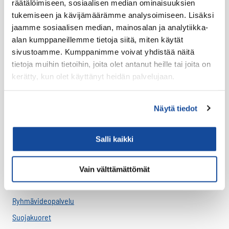
räätälöimiseen, sosiaalisen median ominaisuuksien
Uutuudet
tukemiseen ja kävijämäärämme analysoimiseen. Lisäksi
Ajoneuvotelakat
jaamme sosiaalisen median, mainosalan ja analytiikka-
Akut
alan kumppaneillemme tietoja siitä, miten käytät
sivustoamme. Kumppanimme voivat yhdistää näitä
Antennit
tietoja muihin tietoihin, joita olet antanut heille tai joita on
Drone -lisätarvikkeet
kerätty, kun olet käyttänyt heidän palvelujaan.
LTE HF-Lisälaitteet
Kantovarusteet
Näytä tiedot
Lataustarvikkeet
Lisäosat ja tarvikkeet
Salli kaikki
LTE Reitittimet
USB-C Johdot
Vain välttämättömät
USB-C lisälaitteet
Ryhmävideopalvelu
Suojakuoret