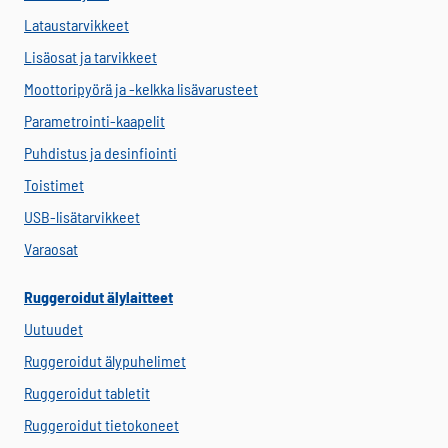
Lataustarvikkeet
Lisäosat ja tarvikkeet
Moottoripyörä ja -kelkka lisävarusteet
Parametrointi-kaapelit
Puhdistus ja desinfiointi
Toistimet
USB-lisätarvikkeet
Varaosat
Ruggeroidut älylaitteet
Uutuudet
Ruggeroidut älypuhelimet
Ruggeroidut tabletit
Ruggeroidut tietokoneet