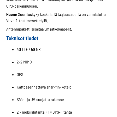
ja
GPS-paikannuksen.
GPS
Huom:
Suorituskyky keskeisillä taajuusalueilla on varmistettu
(Sharkee)
Virve 2-testimenettelyllä.
määrä
Antennipaketti sisältää 5m jatkokaapelit.
Tekniset tiedot
4G LTE / 5G NR
2×2 MIMO
GPS
Kattoasennettava sharkfin-kotelo
Sään- ja UV-suojattu rakenne
2 × mobiililiitäntä + 1 × GPS-liitäntä