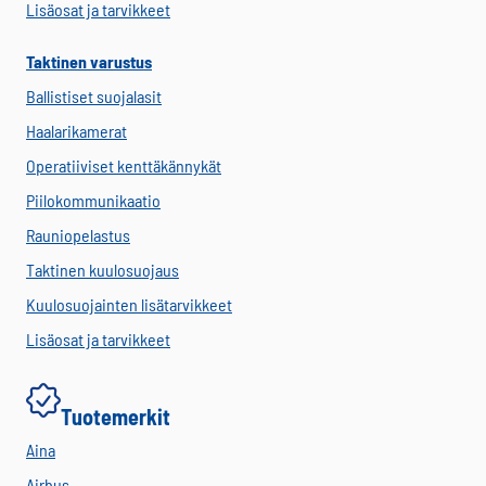
Lisäosat ja tarvikkeet
Taktinen varustus
Ballistiset suojalasit
Haalarikamerat
Operatiiviset kenttäkännykät
Piilokommunikaatio
Rauniopelastus
Taktinen kuulosuojaus
Kuulosuojainten lisätarvikkeet
Lisäosat ja tarvikkeet
Tuotemerkit
Aina
Airbus