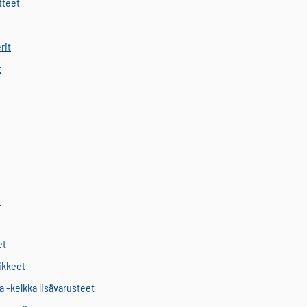
tteet
rit
t
t
et
vikkeet
a -kelkka lisävarusteet