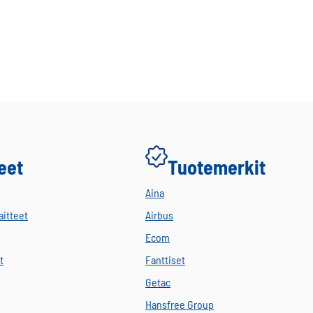
eet
Tuotemerkit
Aina
aitteet
Airbus
Ecom
t
Fanttiset
Getac
Hansfree Group