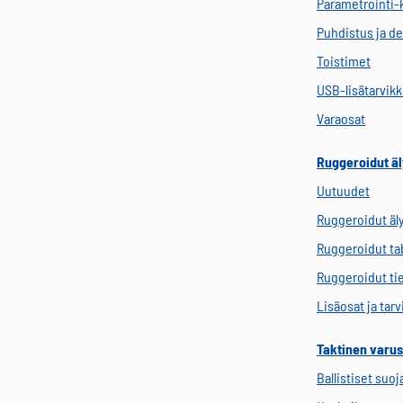
Parametrointi-
Puhdistus ja de
Toistimet
USB-lisätarvik
Varaosat
Ruggeroidut äl
Uutuudet
Ruggeroidut äl
Ruggeroidut tab
Ruggeroidut ti
Lisäosat ja tar
Taktinen varus
Ballistiset suoj