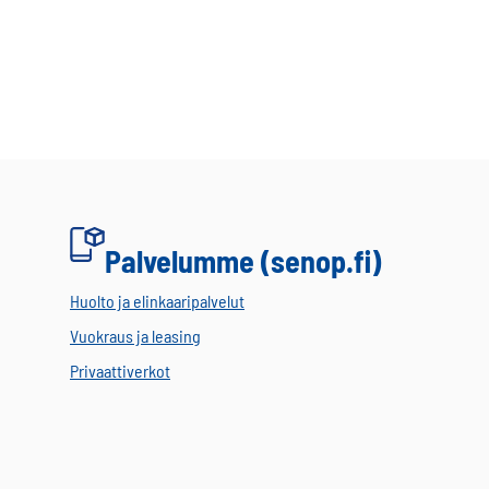
Palvelumme (senop.fi)
Huolto ja elinkaaripalvelut
Vuokraus ja leasing
Privaattiverkot