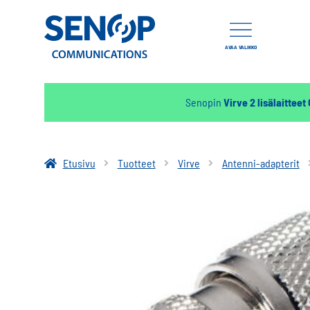
AVAA VALIKKO
Senopin
Virve 2 lisälaitteet
Etusivu
Tuotteet
Virve
Antenni-adapterit