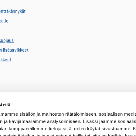
kenttäkännykät
aatio
suojaus
 lisätarvikkeet
vikkeet
teitä
mamme sisällön ja mainosten räätälöimiseen, sosiaalisen medi
n ja kävijämäärämme analysoimiseen. Lisäksi jaamme sosiaali
-alan kumppaneillemme tietoja siitä, miten käytät sivustoamme
n ammattilaisviestintään. Tarjoamme yksityiset TETRA-privaattiverkot, 
 muihin tietoihin, joita olet antanut heille tai joita on kerätty, kun 