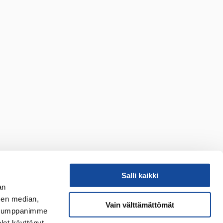
Salli kaikki
an
sen median,
Vain välttämättömät
. Kumppanimme
VIRVE-päätelaitteet ja sovellukset avaimet käteen -
olet käyttänyt