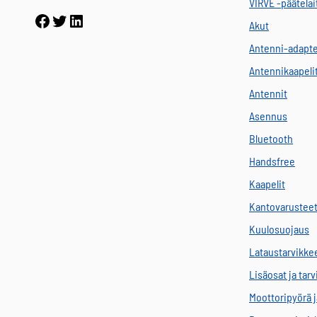
VIRVE -päätelai
Facebook
Twitter
LinkedIn
Akut
Antenni-adapte
Antennikaapeli
Antennit
Asennus
Bluetooth
Handsfree
Kaapelit
Kantovarustee
Kuulosuojaus
Lataustarvikke
Lisäosat ja tar
Moottoripyörä j