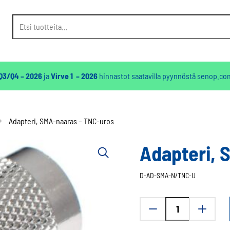
Etsi:
 Q3/Q4 – 2026
ja
Virve 1 – 2026
hinnastot saatavilla pyynnöstä
senop.co
Adapteri, SMA-naaras – TNC-uros
Adapteri, 
D-AD-SMA-N/TNC-U
Adapteri,
SMA-
naaras