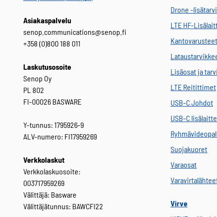
Drone -lisätarv
Asiakaspalvelu
LTE HF-Lisälait
senop.communications@senop.fi
Kantovarustee
+358 (0)800 188 011
Lataustarvikke
Laskutusosoite
Lisäosat ja tar
Senop Oy
LTE Reitittimet
PL 802
FI-00026 BASWARE
USB-C Johdot
USB-C lisälaitt
Y-tunnus: 1795926-9
Ryhmävideopal
ALV-numero: FI17959269
Suojakuoret
Verkkolaskut
Varaosat
Verkkolaskuosoite:
Varavirtalähtee
003717959269
Välittäjä: Basware
Virve
Välittäjätunnus: BAWCFI22