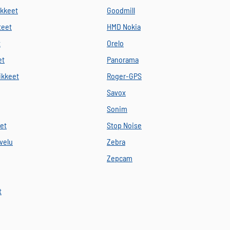
ikkeet
Goodmill
teet
HMD Nokia
t
Orelo
et
Panorama
vikkeet
Roger-GPS
Savox
Sonim
eet
Stop Noise
velu
Zebra
Zepcam
t