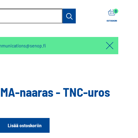
items
0
Haku
OSTOSKORI
mmunications@senop.fi
Hello:
Hide
notification
SMA-naaras - TNC-uros
Lisää ostoskoriin