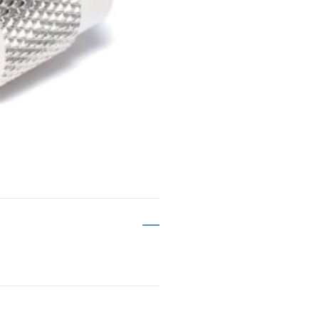
-
TNC-
uros
määrä