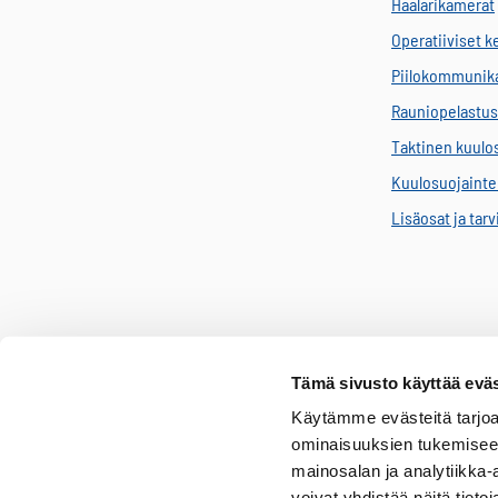
Haalarikamerat
Operatiiviset 
Piilokommunik
Rauniopelastus
Taktinen kuulo
Kuulosuojainten
Lisäosat ja tar
Tämä sivusto käyttää eväs
Käytämme evästeitä tarjoa
ominaisuuksien tukemisee
mainosalan ja analytiikka
Senop Communications on kumppanisi turvalliseen ja luotettavaa
voivat yhdistää näitä tietoja