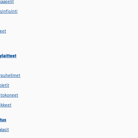
kaapelit
sinfiointi
keet
ylaitteet
ypuhelimet
letit
etokoneet
vikkeet
tus
alasit