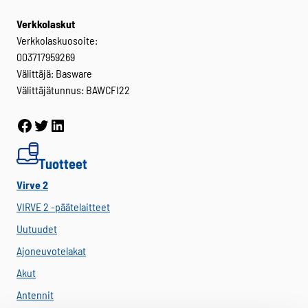
Verkkolaskut
Verkkolaskuosoite:
003717959269
Välittäjä: Basware
Välittäjätunnus: BAWCFI22
Facebook
Twitter
LinkedIn
Tuotteet
Virve 2
VIRVE 2 -päätelaitteet
Uutuudet
Ajoneuvotelakat
Akut
Antennit