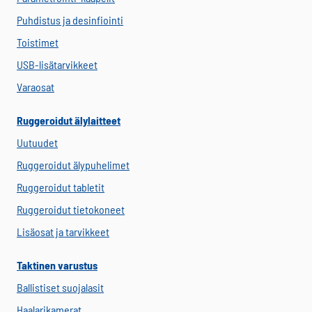
Puhdistus ja desinfiointi
Toistimet
USB-lisätarvikkeet
Varaosat
Ruggeroidut älylaitteet
Uutuudet
Ruggeroidut älypuhelimet
Ruggeroidut tabletit
Ruggeroidut tietokoneet
Lisäosat ja tarvikkeet
Taktinen varustus
Ballistiset suojalasit
Haalarikamerat