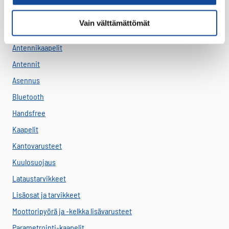
Akut
Vain välttämättömät
Antenni-adapterit
Antennikaapelit
Antennit
Asennus
Bluetooth
Handsfree
Kaapelit
Kantovarusteet
Kuulosuojaus
Lataustarvikkeet
Lisäosat ja tarvikkeet
Moottoripyörä ja -kelkka lisävarusteet
Parametrointi-kaapelit