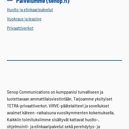
Palvelumme (senop.fi)
Huolto ja elinkaaripalvelut
Vuokraus ja leasing
Privaattiverkot
Senop Communications on kumppanisi turvalliseen ja
luotettavaan ammattilaisviestintään. Tarjoamme yksityiset
TETRA-privaattiverkot, VIRVE-päätelaitteet ja sovellukset
avaimet käteen -ratkaisuna vuosikymmenten kokemuksella.
Kaikkiin toimituksiimme sisältyvät kattavat huolto-,
ohjelmointi- ja elinkaaripalvelut sekä perehdytys- ja