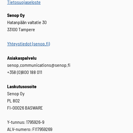
Tietosuojaseloste
Senop Oy
Hatanpään valtatie 30
33100 Tampere
Yhteystiedot (senop.fi)
Asiakaspalvelu
senop.communications@senop.fi
+358 (0)800 188 011
Laskutusosoite
Senop Oy
PL 802
FI-00026 BASWARE
Y-tunnus: 1795926-9
ALV-numero: FI17959269