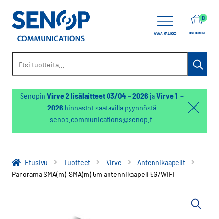
items
0
OSTOSKORI
AVAA VALIKKO
Etsi:
Haku
Senopin
Virve 2 lisälaitteet Q3/Q4 – 2026
ja
Virve 1 –
2026
hinnastot saatavilla pyynnöstä
Hello:
senop.communications@senop.fi
Hide
notifica
Etusivu
Tuotteet
Virve
Antennikaapelit
Panorama SMA(m)-SMA(m) 5m antennikaapeli 5G/WIFI