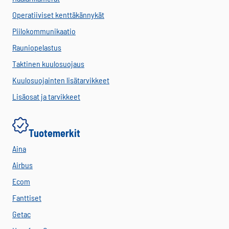
Operatiiviset kenttäkännykät
Piilokommunikaatio
Rauniopelastus
Taktinen kuulosuojaus
Kuulosuojainten lisätarvikkeet
Lisäosat ja tarvikkeet
Tuotemerkit
Aina
Airbus
Ecom
Fanttiset
Getac