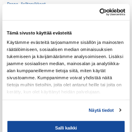
Drone -lisätarvikkeet
LTE HF-Lisälaitteet
Kantovarusteet
Lataustarvikkeet
Tämä sivusto käyttää evästeitä
Lisäosat ja tarvikkeet
Käytämme evästeitä tarjoamamme sisällön ja mainosten
räätälöimiseen, sosiaalisen median ominaisuuksien
LTE Reitittimet
tukemiseen ja kävijämäärämme analysoimiseen. Lisäksi
USB-C Johdot
jaamme sosiaalisen median, mainosalan ja analytiikka-
USB-C lisälaitteet
alan kumppaneillemme tietoja siitä, miten käytät
sivustoamme. Kumppanimme voivat yhdistää näitä
Ryhmävideopalvelu
tietoja muihin tietoihin, joita olet antanut heille tai joita on
Suojakuoret
kerätty, kun olet käyttänyt heidän palvelujaan.
Varaosat
Varavirtalähteet
Näytä tiedot
Virve
Salli kaikki
VIRVE -päätelaitteet