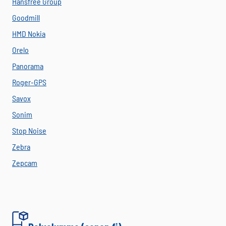
Hansfree Group
Goodmill
HMD Nokia
Orelo
Panorama
Roger-GPS
Savox
Sonim
Stop Noise
Zebra
Zepcam