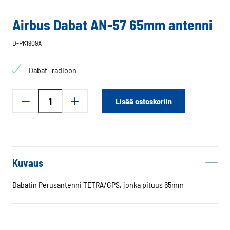
Airbus Dabat AN-57 65mm antenni
D-PK1909A
Dabat -radioon
Airbus
Lisää ostoskoriin
Dabat
AN-
57
65mm
antenni
Kuvaus
määrä
Dabatin Perusantenni TETRA/GPS, jonka pituus 65mm