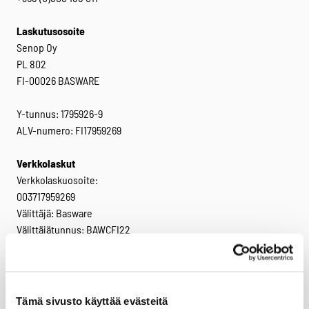
Laskutusosoite
Senop Oy
PL 802
FI-00026 BASWARE
Y-tunnus: 1795926-9
ALV-numero: FI17959269
Verkkolaskut
Verkkolaskuosoite:
003717959269
Välittäjä: Basware
Välittäjätunnus: BAWCFI22
Facebook
Twitter
LinkedIn
Tämä sivusto käyttää evästeitä
Tuotteet