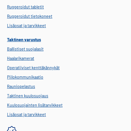
Ruggeroidut tabletit
Ruggeroidut tietokoneet
Lisäosat ja tarvikkeet
Taktinen varustus
Ballistiset suojalasit
Haalarikamerat
Operatiiviset kenttäkännykät
Piilokommunikaatio
Rauniopelastus
Taktinen kuulosuojaus
Kuulosuojainten lisätarvikkeet
Lisäosat ja tarvikkeet