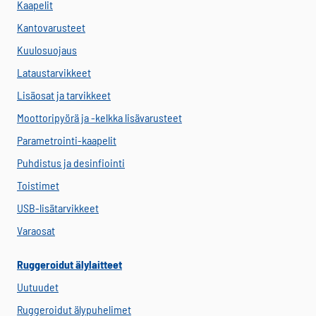
Kaapelit
Kantovarusteet
Kuulosuojaus
Lataustarvikkeet
Lisäosat ja tarvikkeet
Moottoripyörä ja -kelkka lisävarusteet
Parametrointi-kaapelit
Puhdistus ja desinfiointi
Toistimet
USB-lisätarvikkeet
Varaosat
Ruggeroidut älylaitteet
Uutuudet
Ruggeroidut älypuhelimet