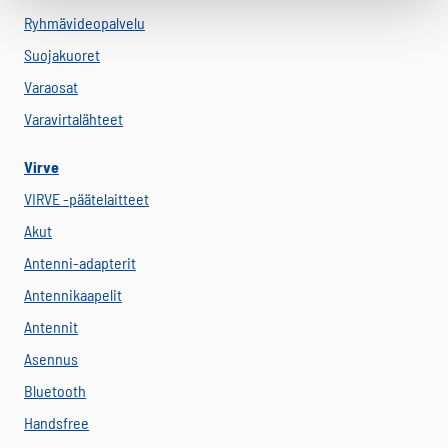
Ryhmävideopalvelu
Suojakuoret
Varaosat
Varavirtalähteet
Virve
VIRVE -päätelaitteet
Akut
Antenni-adapterit
Antennikaapelit
Antennit
Asennus
Bluetooth
Handsfree