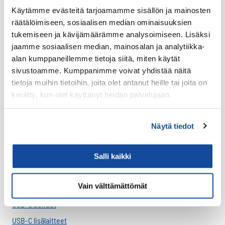
Käytämme evästeitä tarjoamamme sisällön ja mainosten
Virve 2
räätälöimiseen, sosiaalisen median ominaisuuksien
VIRVE 2 -päätelaitteet
tukemiseen ja kävijämäärämme analysoimiseen. Lisäksi
Uutuudet
jaamme sosiaalisen median, mainosalan ja analytiikka-
alan kumppaneillemme tietoja siitä, miten käytät
Ajoneuvotelakat
sivustoamme. Kumppanimme voivat yhdistää näitä
Akut
tietoja muihin tietoihin, joita olet antanut heille tai joita on
Antennit
kerätty, kun olet käyttänyt heidän palvelujaan.
Drone -lisätarvikkeet
LTE HF-Lisälaitteet
Näytä tiedot
Kantovarusteet
Lataustarvikkeet
Salli kaikki
Lisäosat ja tarvikkeet
Vain välttämättömät
LTE Reitittimet
USB-C Johdot
USB-C lisälaitteet