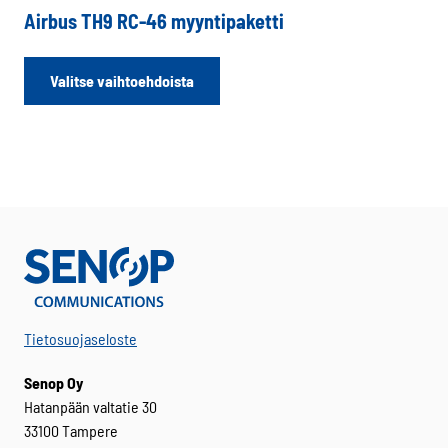
Airbus TH9 RC-46 myyntipaketti
Tällä
Valitse vaihtoehdoista
tuotteella
on
useampi
muunnelma.
Voit
tehdä
valinnat
tuotteen
sivulla.
Tietosuojaseloste
Senop Oy
Hatanpään valtatie 30
33100 Tampere