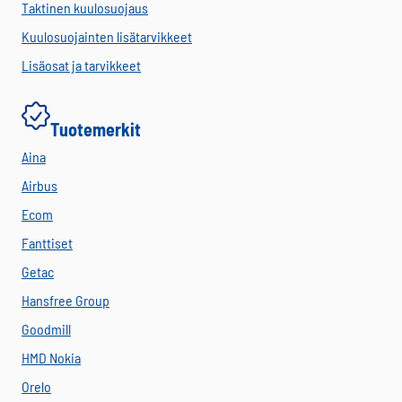
Taktinen kuulosuojaus
Kuulosuojainten lisätarvikkeet
Lisäosat ja tarvikkeet
Tuotemerkit
Aina
Airbus
Ecom
Fanttiset
Getac
Hansfree Group
Goodmill
HMD Nokia
Orelo