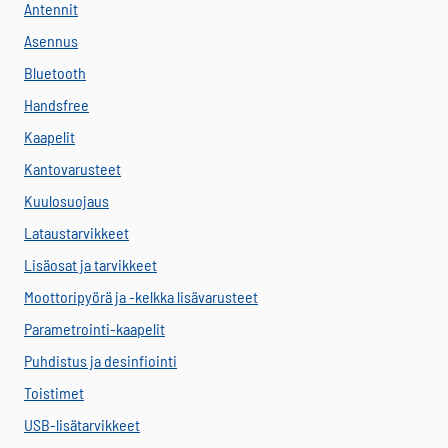
Antennit
Asennus
Bluetooth
Handsfree
Kaapelit
Kantovarusteet
Kuulosuojaus
Lataustarvikkeet
Lisäosat ja tarvikkeet
Moottoripyörä ja -kelkka lisävarusteet
Parametrointi-kaapelit
Puhdistus ja desinfiointi
Toistimet
USB-lisätarvikkeet