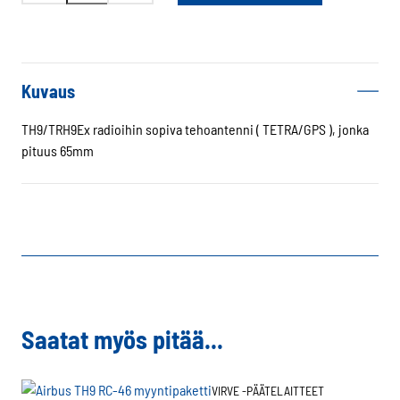
AN-
14
65mm
tehoantenni
Kuvaus
määrä
TH9/TRH9Ex radioihin sopiva tehoantenni ( TETRA/GPS ), jonka
pituus 65mm
Saatat myös pitää...
VIRVE -PÄÄTELAITTEET