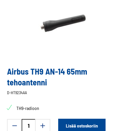
Airbus TH9 AN-14 65mm
tehoantenni
D-HT9234AA
TH9-radioon
Airbus
Lisää ostoskoriin
TH9