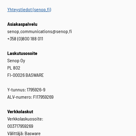
Yhteystiedot (senop.fi)
Asiakaspalvelu
senop.communications@senop.fi
+358 (0)800 188 011
Laskutusosoite
Senop Oy
PL 802
FI-00026 BASWARE
Y-tunnus: 1795926-9
ALV-numero: FI17959269
Verkkolaskut
Verkkolaskuosoite:
003717959269
Välittäjä: Basware