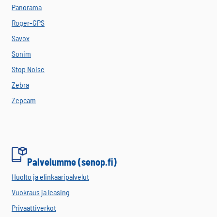
Panorama
Roger-GPS
Savox
Sonim
Stop Noise
Zebra
Zepcam
Palvelumme (senop.fi)
Huolto ja elinkaaripalvelut
Vuokraus ja leasing
Privaattiverkot