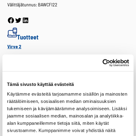
Välittäjätunnus: BAWCFI22
Facebook
Twitter
LinkedIn
Tuotteet
Virve 2
VIRVE 2 -päätelaitteet
Uutuudet
Ajoneuvotelakat
Tämä sivusto käyttää evästeitä
Akut
Käytämme evästeitä tarjoamamme sisällön ja mainosten
Antennit
räätälöimiseen, sosiaalisen median ominaisuuksien
Drone -lisätarvikkeet
tukemiseen ja kävijämäärämme analysoimiseen. Lisäksi
LTE HF-Lisälaitteet
jaamme sosiaalisen median, mainosalan ja analytiikka-
alan kumppaneillemme tietoja siitä, miten käytät
Kantovarusteet
sivustoamme. Kumppanimme voivat yhdistää näitä
Lataustarvikkeet