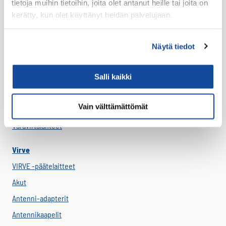
tietoja muihin tietoihin, joita olet antanut heille tai joita on
Lisäosat ja tarvikkeet
kerätty, kun olet käyttänyt heidän palvelujaan.
LTE Reitittimet
USB-C Johdot
Näytä tiedot
USB-C lisälaitteet
Ryhmävideopalvelu
Salli kaikki
Suojakuoret
Vain välttämättömät
Varaosat
Varavirtalähteet
Virve
VIRVE -päätelaitteet
Akut
Antenni-adapterit
Antennikaapelit