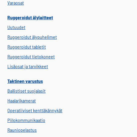
Varaosat
Ruggeroidut älylaitteet
Uutuudet
Ruggeroidut älypuhelimet
Ruggeroidut tabletit
Ruggeroidut tietokoneet
Lisäosat ja tarvikkeet
Taktinen varustus
Ballistiset suojalasit
Haalarikamerat
Operatiiviset kenttäkännykät
Piilokommunikaatio
Rauniopelastus