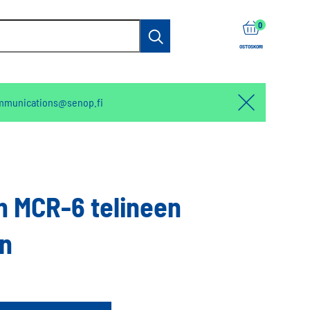
0
Haku
OSTOSKORI
mmunications@senop.fi
Hello:
Hide
notification
n MCR-6 telineen
in