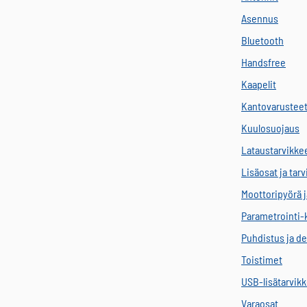
Asennus
Bluetooth
Handsfree
Kaapelit
Kantovarustee
Kuulosuojaus
Lataustarvikke
Lisäosat ja tar
Moottoripyörä j
Parametrointi-
Puhdistus ja de
Toistimet
USB-lisätarvik
Varaosat