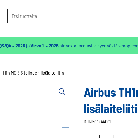
Etsi:
 Q3/Q4 – 2026
ja
Virve 1 – 2026
hinnastot saatavilla pyynnöstä
senop.co
 TH1n MCR-6 telineen lisälaiteliitin
Airbus TH1
lisälaiteliit
D-HJ5042AAC01
Airbus