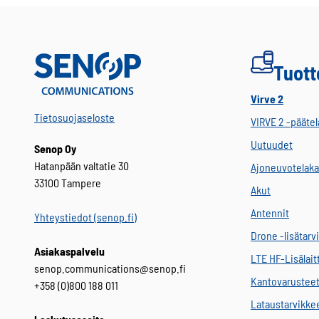
Tuott
Virve 2
Tietosuojaseloste
VIRVE 2 -päätel
Uutuudet
Senop Oy
Hatanpään valtatie 30
Ajoneuvotelaka
33100 Tampere
Akut
Antennit
Yhteystiedot (senop.fi)
Drone -lisätarv
Asiakaspalvelu
LTE HF-Lisälait
senop.communications@senop.fi
Kantovarustee
+358 (0)800 188 011
Lataustarvikke