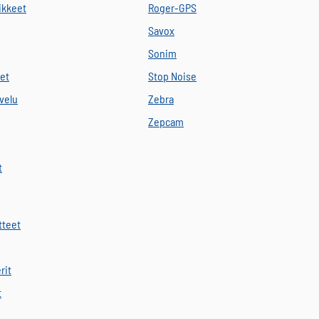
vikkeet
Roger-GPS
Savox
Sonim
eet
Stop Noise
velu
Zebra
Zepcam
t
tteet
rit
t