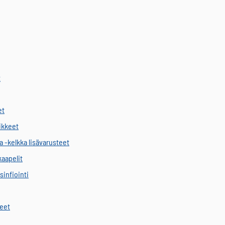
t
et
vikkeet
a -kelkka lisävarusteet
kaapelit
sinfiointi
keet