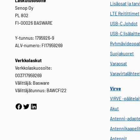
Laskutusosoite
Lisäosat ja tar
Senop Oy
LTE Reitittimet
PL 802
FI-00026 BASWARE
USB-C Johdot
USB-C lisälaitt
Y-tunnus: 1795926-9
Ryhmävideopal
ALV-numero: FI17959269
Suojakuoret
Verkkolaskut
Varaosat
Verkkolaskuosoite:
Varavirtalähtee
003717959269
Välittäjä: Basware
Virve
Välittäjätunnus: BAWCFI22
VIRVE -päätelai
Facebook
Twitter
LinkedIn
Akut
Antenni-adapte
Antennikaapeli
Antennit