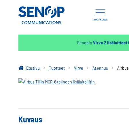
AVAA VALIKKO
Senopin
Virve 2 lisälaitteet
Etusivu
Tuotteet
Virve
Asennus
Airbus
Kuvaus