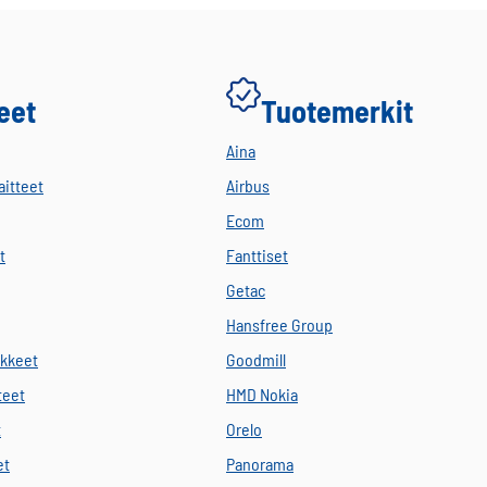
eet
Tuotemerkit
Aina
aitteet
Airbus
Ecom
t
Fanttiset
Getac
Hansfree Group
ikkeet
Goodmill
teet
HMD Nokia
t
Orelo
et
Panorama