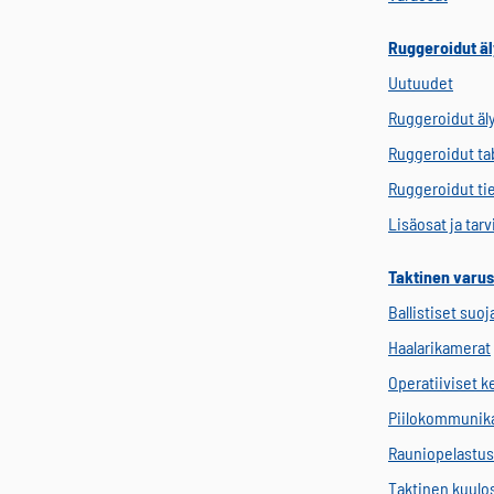
Ruggeroidut äl
Uutuudet
Ruggeroidut äl
Ruggeroidut tab
Ruggeroidut ti
Lisäosat ja tar
Taktinen varus
Ballistiset suoj
Haalarikamerat
Operatiiviset 
Piilokommunik
Rauniopelastus
Taktinen kuulo