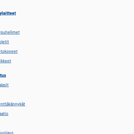
ylaitteet
ypuhelimet
letit
etokoneet
vikkeet
tus
alasit
kenttäkännykät
aatio
suojaus