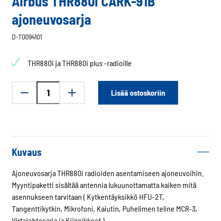
Airbus THR880i CARK-91B
ajoneuvosarja
D-T0094101
THR880i ja THR880i plus -radioille
Airbus
Lisää ostoskoriin
THR880i
CARK-
91B
ajoneuvosarja
määrä
Kuvaus
Ajoneuvosarja THR880i radioiden asentamiseen ajoneuvoihin.
Myyntipaketti sisältää antennia lukuunottamatta kaiken mitä
asennukseen tarvitaan ( Kytkentäyksikkö HFU-2T,
Tangenttikytkin, Mikrofoni, Kaiutin, Puhelimen teline MCR-3,
Virtajohtosarja ja Kiinnikkeet )