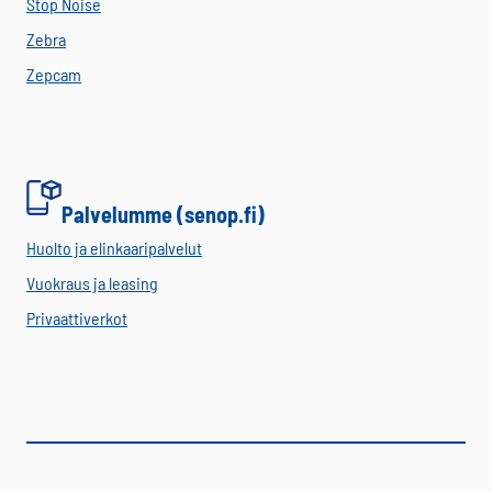
Stop Noise
Zebra
Zepcam
Palvelumme (senop.fi)
Huolto ja elinkaaripalvelut
Vuokraus ja leasing
Privaattiverkot