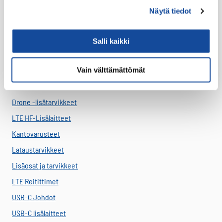
Virve 2
Näytä tiedot
VIRVE 2 -päätelaitteet
Uutuudet
Salli kaikki
Ajoneuvotelakat
Akut
Vain välttämättömät
Antennit
Drone -lisätarvikkeet
LTE HF-Lisälaitteet
Kantovarusteet
Lataustarvikkeet
Lisäosat ja tarvikkeet
LTE Reitittimet
USB-C Johdot
USB-C lisälaitteet