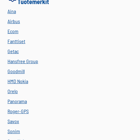
Tuotemerkit
Aina
Airbus
Ecom
Fanttiset
Getac
Hansfree Group
Goodmill
HMD Nokia
Orelo
Panorama
Roger-GPS
Savox
Sonim