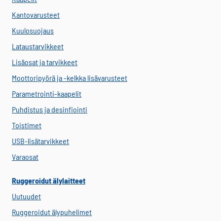
Kantovarusteet
Kuulosuojaus
Lataustarvikkeet
Lisäosat ja tarvikkeet
Moottoripyörä ja -kelkka lisävarusteet
Parametrointi-kaapelit
Puhdistus ja desinfiointi
Toistimet
USB-lisätarvikkeet
Varaosat
Ruggeroidut älylaitteet
Uutuudet
Ruggeroidut älypuhelimet