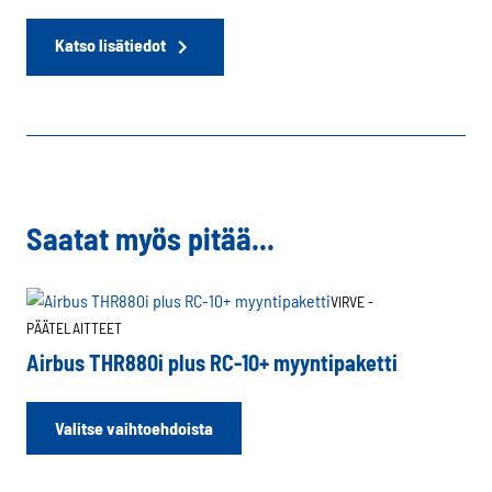
Katso lisätiedot
Saatat myös pitää...
VIRVE -
PÄÄTELAITTEET
Airbus THR880i plus RC-10+ myyntipaketti
Tällä
Valitse vaihtoehdoista
tuotteella
on