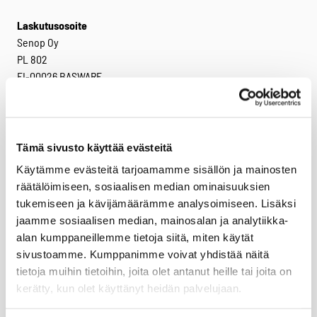
Laskutusosoite
Senop Oy
PL 802
FI-00026 BASWARE
Y-tunnus: 1795926-9
ALV-numero: FI17959269
Tämä sivusto käyttää evästeitä
Verkkolaskut
Käytämme evästeitä tarjoamamme sisällön ja mainosten
Verkkolaskuosoite:
räätälöimiseen, sosiaalisen median ominaisuuksien
003717959269
tukemiseen ja kävijämäärämme analysoimiseen. Lisäksi
Välittäjä: Basware
jaamme sosiaalisen median, mainosalan ja analytiikka-
Välittäjätunnus: BAWCFI22
alan kumppaneillemme tietoja siitä, miten käytät
sivustoamme. Kumppanimme voivat yhdistää näitä
Facebook
Twitter
LinkedIn
tietoja muihin tietoihin, joita olet antanut heille tai joita on
kerätty, kun olet käyttänyt heidän palvelujaan.
Tuotteet