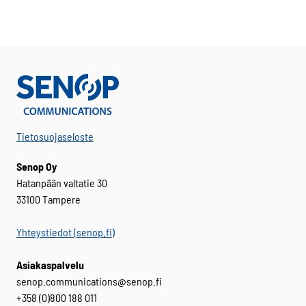
useampi
muunnelma.
Voit
tehdä
valinnat
tuotteen
sivulla.
Tietosuojaseloste
Senop Oy
Hatanpään valtatie 30
33100 Tampere
Yhteystiedot (senop.fi)
Asiakaspalvelu
senop.communications@senop.fi
+358 (0)800 188 011