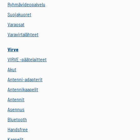
Ryhmävideopalvelu
Suojakuoret
Varaosat
Varavirtalähteet
Virve
VIRVE -päätelaitteet
Akut
Antenni-adapterit
Antennikaapelit
Antennit
Asennus
Bluetooth
Handsfree
Kaapelit