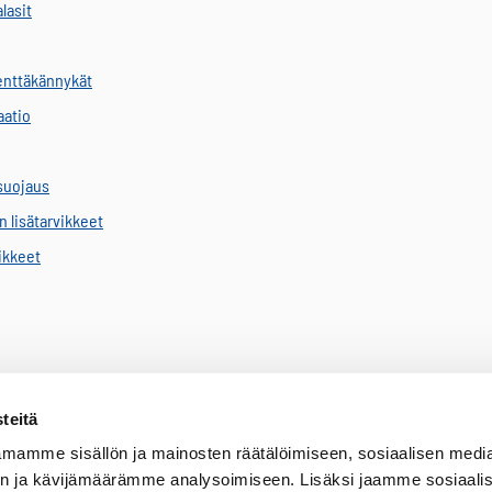
alasit
kenttäkännykät
aatio
suojaus
 lisätarvikkeet
vikkeet
teitä
mamme sisällön ja mainosten räätälöimiseen, sosiaalisen medi
n ja kävijämäärämme analysoimiseen. Lisäksi jaamme sosiaali