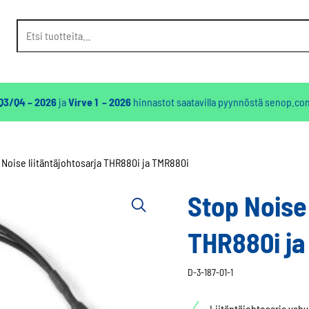
Etsi:
 Q3/Q4 – 2026
ja
Virve 1 – 2026
hinnastot saatavilla pyynnöstä
senop.co
 Noise liitäntäjohtosarja THR880i ja TMR880i
Stop Noise 
THR880i ja
D-3-187-01-1
Liitäntäjohtosarja vahv