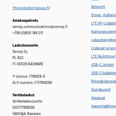
Antennit
Yhteystiedot (senop.fi)
Drone -lisätarv
Asiakaspalvelu
LTE HF-Lisälait
senop.communications@senop.fi
Kantovarustee
+358 (0)800 188 011
Lataustarvikke
Laskutusosoite
Lisäosat ja tar
Senop Oy
LTE Reitittimet
PL 802
FI-00026 BASWARE
USB-C Johdot
USB-C lisälaitt
Y-tunnus: 1795926-9
Ryhmävideopal
ALV-numero: FI17959269
Suojakuoret
Verkkolaskut
Varaosat
Verkkolaskuosoite:
Varavirtalähtee
003717959269
Välittäjä: Basware