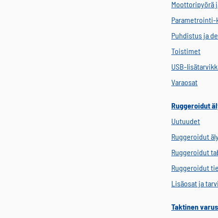
Moottoripyörä j
Parametrointi-
Puhdistus ja de
Toistimet
USB-lisätarvik
Varaosat
Ruggeroidut äl
Uutuudet
Ruggeroidut äl
Ruggeroidut tab
Ruggeroidut ti
Lisäosat ja tar
Taktinen varus