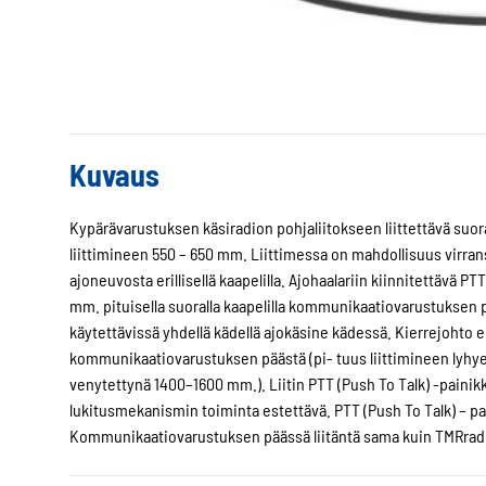
Kuvaus
Kypärävarustuksen käsiradion pohjaliitokseen liittettävä suor
liittimineen 550 – 650 mm. Liittimessa on mahdollisuus virransy
ajoneuvosta erillisellä kaapelilla. Ajohaalariin kiinnitettävä P
mm. pituisella suoralla kaapelilla kommunikaatiovarustuksen p
käytettävissä yhdellä kädellä ajokäsine kädessä. Kierrejohto er
kommunikaatiovarustuksen päästä (pi- tuus liittimineen lyhy
venytettynä 1400–1600 mm.). Liitin PTT (Push To Talk) -painik
lukitusmekanismin toiminta estettävä. PTT (Push To Talk) – pain
Kommunikaatiovarustuksen päässä liitäntä sama kuin TMRradi