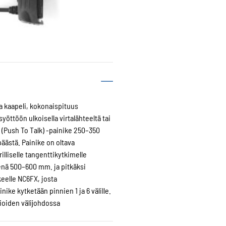
a kaapeli, kokonaispituus
öttöön ulkoisella virtalähteeltä tai
TT (Push To Talk) -painike 250–350
äästä. Painike on oltava
illiselle tangenttikytkimelle
enä 500–600 mm. ja pitkäksi
keelle NC6FX, josta
ike kytketään pinnien 1 ja 6 välille.
oiden välijohdossa