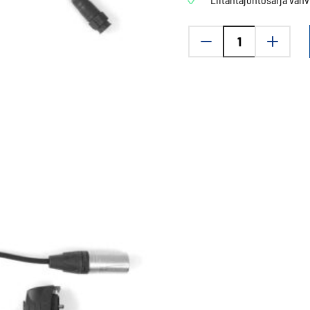
Stop
Noise
liitäntäjohtosarja
THR880i
ja
TMR880i
määrä