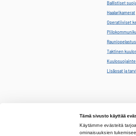
Ballistiset suoj
Haalarikamerat
Operatiiviset 
Piilokommunik
Rauniopelastus
Taktinen kuulo
Kuulosuojainten
Lisäosat ja tar
Tämä sivusto käyttää eväs
Käytämme evästeitä tarjoa
ominaisuuksien tukemisee