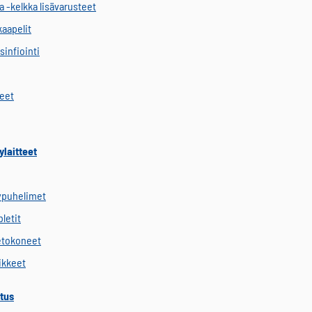
a -kelkka lisävarusteet
kaapelit
sinfiointi
keet
ylaitteet
ypuhelimet
letit
etokoneet
vikkeet
tus