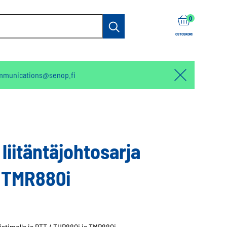
items
0
Haku
OSTOSKORI
mmunications@senop.fi
Hello:
Hide
notification
liitäntäjohtosarja
 TMR880i
istimella ja PTT / THR880i ja TMR880i