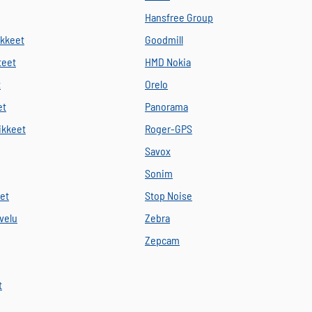
Hansfree Group
ikkeet
Goodmill
teet
HMD Nokia
t
Orelo
et
Panorama
vikkeet
Roger-GPS
Savox
Sonim
eet
Stop Noise
velu
Zebra
Zepcam
t