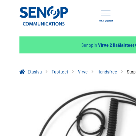
AVAA VALIKKO
Senopin
Virve 2 lisälaitteet
Etusivu
Tuotteet
Virve
Handsfree
Stop