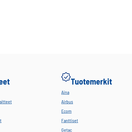
eet
Tuotemerkit
Aina
aitteet
Airbus
Ecom
t
Fanttiset
Getac