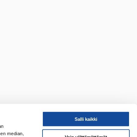
Salli kaikki
an
sen median,
Vain välttämättömät