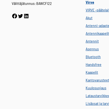
Virve
Välittäjätunnus: BAWCFI22
VIRVE -päätelai
Facebook
Twitter
LinkedIn
Akut
Antenni-adapte
Antennikaapeli
Antennit
Asennus
Bluetooth
Handsfree
Kaapelit
Kantovarustee
Kuulosuojaus
Lataustarvikke
Lisäosat ja tar