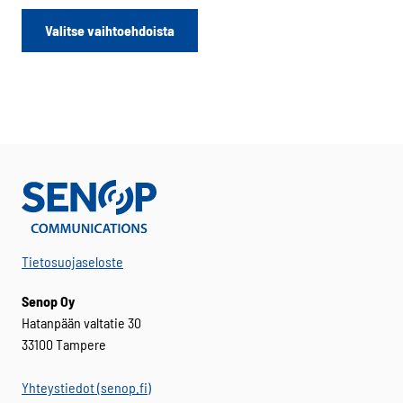
Tällä
Valitse vaihtoehdoista
tuotteella
on
useampi
muunnelma.
Voit
tehdä
valinnat
tuotteen
sivulla.
Tietosuojaseloste
Senop Oy
Hatanpään valtatie 30
33100 Tampere
Yhteystiedot (senop.fi)