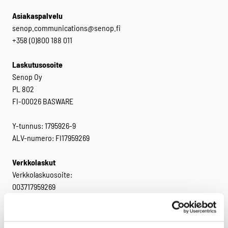
Asiakaspalvelu
senop.communications@senop.fi
+358 (0)800 188 011
Laskutusosoite
Senop Oy
PL 802
FI-00026 BASWARE
Y-tunnus: 1795926-9
ALV-numero: FI17959269
Verkkolaskut
Verkkolaskuosoite:
003717959269
Välittäjä: Basware
Välittäjätunnus: BAWCFI22