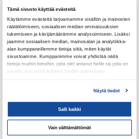
Facebook
Twitter
LinkedIn
Tämä sivusto käyttää evästeitä
Käytämme evästeitä tarjoamamme sisällön ja mainosten
Tuotteet
räätälöimiseen, sosiaalisen median ominaisuuksien
Virve 2
tukemiseen ja kävijämäärämme analysoimiseen. Lisäksi
jaamme sosiaalisen median, mainosalan ja analytiikka-
VIRVE 2 -päätelaitteet
alan kumppaneillemme tietoja siitä, miten käytät
Uutuudet
sivustoamme. Kumppanimme voivat yhdistää näitä
Ajoneuvotelakat
tietoja muihin tietoihin, joita olet antanut heille tai joita on
kerätty, kun olet käyttänyt heidän palvelujaan.
Akut
Antennit
Näytä tiedot
Drone -lisätarvikkeet
LTE HF-Lisälaitteet
Salli kaikki
Kantovarusteet
Lataustarvikkeet
Vain välttämättömät
Lisäosat ja tarvikkeet