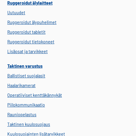
Ruggeroidut älylaitteet
Uutuudet
Ruggeroidut älypuhelimet
Ruggeroidut tabletit
Ruggeroidut tietokoneet
Lisäosat ja tarvikkeet
Taktinen varustus
Ballistiset suojalasit
Haalarikamerat
Operatiiviset kenttäkännykät
Piilokommunikaatio
Rauniopelastus
Taktinen kuulosuojaus
Kuulosuojainten lisätarvikkeet