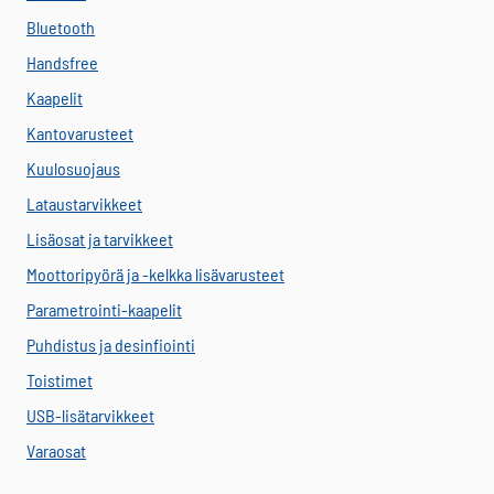
Bluetooth
Handsfree
Kaapelit
Kantovarusteet
Kuulosuojaus
Lataustarvikkeet
Lisäosat ja tarvikkeet
Moottoripyörä ja -kelkka lisävarusteet
Parametrointi-kaapelit
Puhdistus ja desinfiointi
Toistimet
USB-lisätarvikkeet
Varaosat