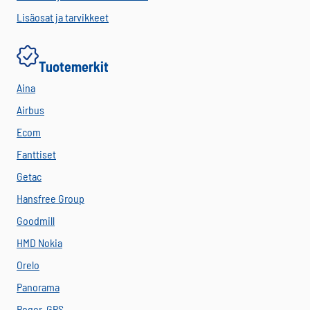
Lisäosat ja tarvikkeet
Tuotemerkit
Aina
Airbus
Ecom
Fanttiset
Getac
Hansfree Group
Goodmill
HMD Nokia
Orelo
Panorama
Roger-GPS