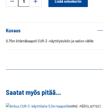
Lisää ostoskoriin
TMR880i
CA-
116
CUR-
3
Kuvaus
0,75m
liitäntäkaapeli
0,75m liitäntäkaapeli CUR-3 -näyttöyksikön ja radion välille
määrä
Saatat myös pitää...
VIRVE -PÄÄTELAITTEET,