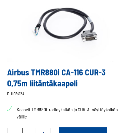
Airbus TMR880i CA-116 CUR-3
0,75m liitäntäkaapeli
D-HG5412A
Kaapeli TMR880i-radioyksikön ja CUR-3 -näyttöyksikön
välille
Airbus