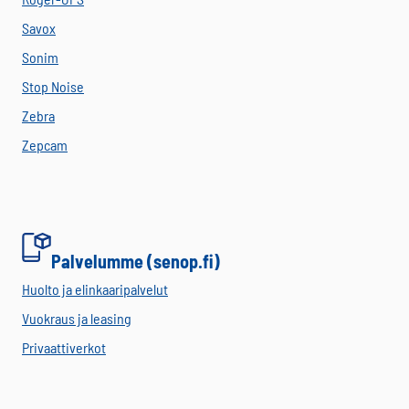
Savox
Sonim
Stop Noise
Zebra
Zepcam
Palvelumme (senop.fi)
Huolto ja elinkaaripalvelut
Vuokraus ja leasing
Privaattiverkot