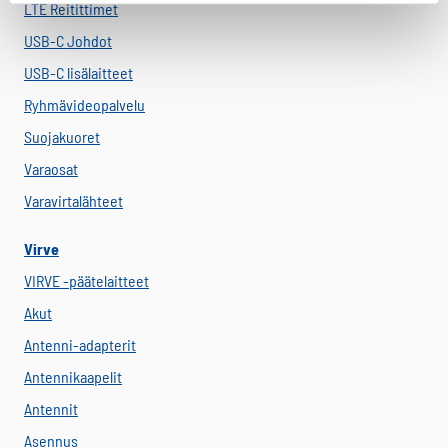
LTE Reitittimet
USB-C Johdot
USB-C lisälaitteet
Ryhmävideopalvelu
Suojakuoret
Varaosat
Varavirtalähteet
Virve
VIRVE -päätelaitteet
Akut
Antenni-adapterit
Antennikaapelit
Antennit
Asennus