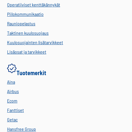
Operatiiviset kenttäkännykät
Piilokommunikaatio
Rauniopelastus
Taktinen kuulosuojaus
Kuulosuojainten lisätarvikkeet
Lisäosat ja tarvikkeet
Tuotemerkit
Aina
Airbus
Ecom
Fanttiset
Getac
Hansfree Group