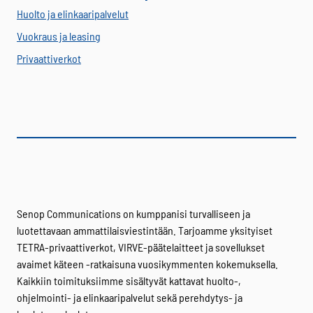
Huolto ja elinkaaripalvelut
Vuokraus ja leasing
Privaattiverkot
Senop Communications on kumppanisi turvalliseen ja
luotettavaan ammattilaisviestintään. Tarjoamme yksityiset
TETRA-privaattiverkot, VIRVE-päätelaitteet ja sovellukset
avaimet käteen -ratkaisuna vuosikymmenten kokemuksella.
Kaikkiin toimituksiimme sisältyvät kattavat huolto-,
ohjelmointi- ja elinkaaripalvelut sekä perehdytys- ja