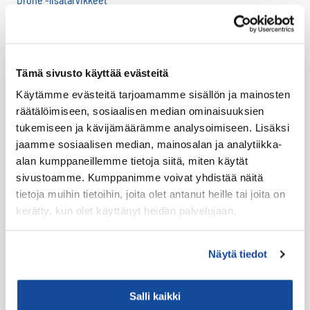
LTE HF-Lisälaitteet
Kantovarusteet
Lataustarvikkeet
Tämä sivusto käyttää evästeitä
Lisäosat ja tarvikkeet
Käytämme evästeitä tarjoamamme sisällön ja mainosten
LTE Reitittimet
räätälöimiseen, sosiaalisen median ominaisuuksien
tukemiseen ja kävijämäärämme analysoimiseen. Lisäksi
USB-C Johdot
jaamme sosiaalisen median, mainosalan ja analytiikka-
USB-C lisälaitteet
alan kumppaneillemme tietoja siitä, miten käytät
Ryhmävideopalvelu
sivustoamme. Kumppanimme voivat yhdistää näitä
tietoja muihin tietoihin, joita olet antanut heille tai joita on
Suojakuoret
kerätty, kun olet käyttänyt heidän palvelujaan.
Varaosat
Varavirtalähteet
Näytä tiedot
Virve
Salli kaikki
VIRVE -päätelaitteet