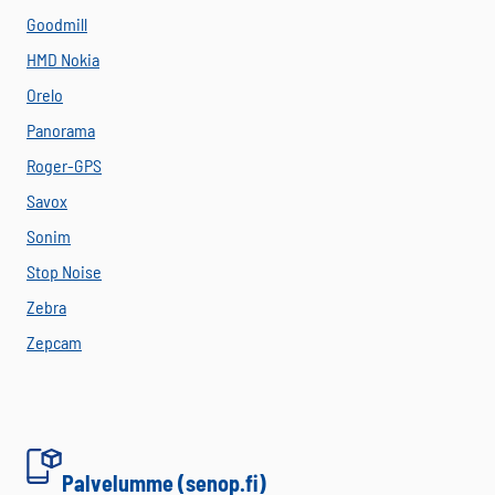
Goodmill
HMD Nokia
Orelo
Panorama
Roger-GPS
Savox
Sonim
Stop Noise
Zebra
Zepcam
Palvelumme (senop.fi)