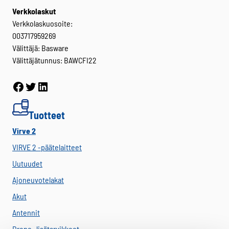
Verkkolaskut
Verkkolaskuosoite:
003717959269
Välittäjä: Basware
Välittäjätunnus: BAWCFI22
Facebook
Twitter
LinkedIn
Tuotteet
Virve 2
VIRVE 2 -päätelaitteet
Uutuudet
Ajoneuvotelakat
Akut
Antennit
Drone -lisätarvikkeet