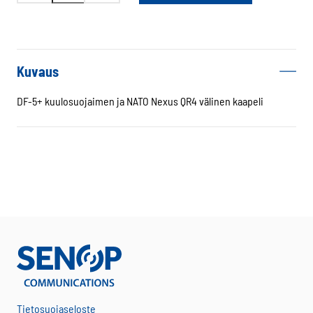
DF-
5+
kaapeli
NATO
Kuvaus
-
Nexus
DF-5+ kuulosuojaimen ja NATO Nexus QR4 välinen kaapeli
määrä
Tietosuojaseloste