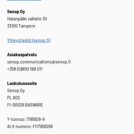
Senop Oy
Hatanpään valtatie 30
33100 Tampere
Yhteystiedot (senop.fi)
Asiakaspalvelu
senop.communications@senop.fi
+358 (0)800 188 011
Laskutusosoite
Senop Oy
PL 802
FI-00026 BASWARE
Y-tunnus: 1795926-9
ALV-numero: FI17959269