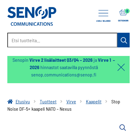
items
0
OSTOSKORI
AVAA VALIKKO
Etsi:
Haku
Senopin
Virve 2 lisälaitteet Q3/Q4 – 2026
ja
Virve 1 –
2026
hinnastot saatavilla pyynnöstä
Hello:
senop.communications@senop.fi
Hide
notifica
Etusivu
Tuotteet
Virve
Kaapelit
Stop
Noise DF-5+ kaapeli NATO – Nexus