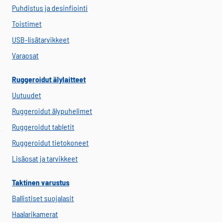
Puhdistus ja desinfiointi
Toistimet
USB-lisätarvikkeet
Varaosat
Ruggeroidut älylaitteet
Uutuudet
Ruggeroidut älypuhelimet
Ruggeroidut tabletit
Ruggeroidut tietokoneet
Lisäosat ja tarvikkeet
Taktinen varustus
Ballistiset suojalasit
Haalarikamerat