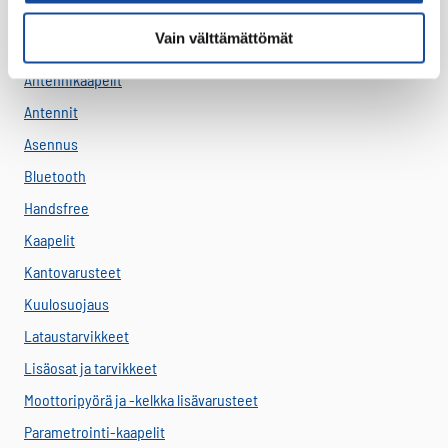
Akut
Vain välttämättömät
Antenni-adapterit
Antennikaapelit
Antennit
Asennus
Bluetooth
Handsfree
Kaapelit
Kantovarusteet
Kuulosuojaus
Lataustarvikkeet
Lisäosat ja tarvikkeet
Moottoripyörä ja -kelkka lisävarusteet
Parametrointi-kaapelit