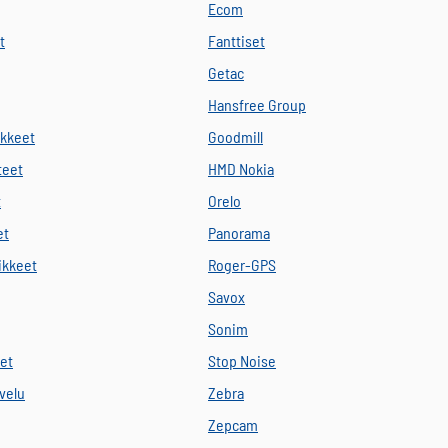
Ecom
t
Fanttiset
Getac
Hansfree Group
ikkeet
Goodmill
teet
HMD Nokia
t
Orelo
et
Panorama
vikkeet
Roger-GPS
Savox
Sonim
eet
Stop Noise
velu
Zebra
Zepcam