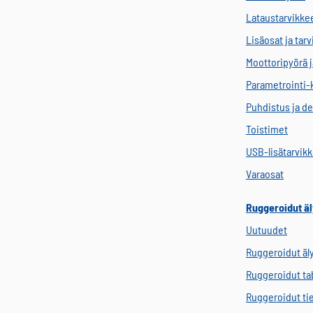
Lataustarvikke
Lisäosat ja tar
Moottoripyörä j
Parametrointi-
Puhdistus ja de
Toistimet
USB-lisätarvik
Varaosat
Ruggeroidut äl
Uutuudet
Ruggeroidut äl
Ruggeroidut tab
Ruggeroidut ti