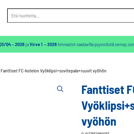
Etsi:
 Q3/Q4 – 2026
ja
Virve 1 – 2026
hinnastot saatavilla pyynnöstä
senop.co
Fanttiset FC-kotelon Vyöklipsi+sovitepala+ruuvit vyöhön
Fanttiset 
Vyöklipsi+
vyöhön
D-6417852980055