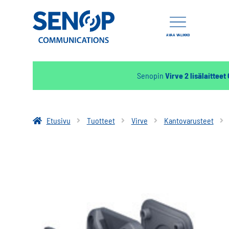
AVAA VALIKKO
Senopin
Virve 2 lisälaitteet
Etusivu
Tuotteet
Virve
Kantovarusteet