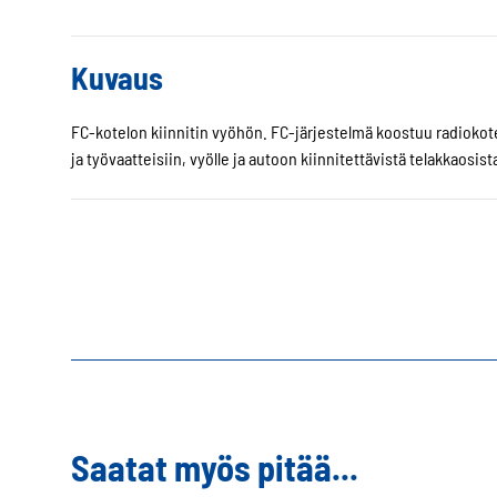
Kuvaus
FC-kotelon kiinnitin vyöhön. FC-järjestelmä koostuu radioko
ja työvaatteisiin, vyölle ja autoon kiinnitettävistä telakkaosist
Saatat myös pitää...