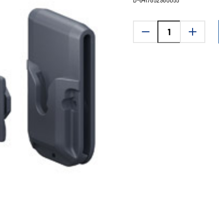
Fanttiset
FC-
kotelon
Vyöklipsi+sovitepala+ruuvi
vyöhön
määrä