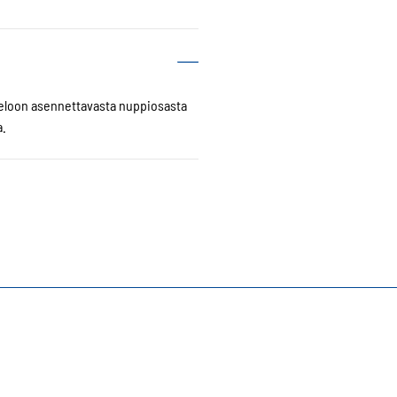
teloon asennettavasta nuppiosasta
a.