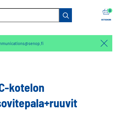
items
0
Haku
OSTOSKORI
mmunications@senop.fi
Hello:
Hide
notification
FC-kotelon
sovitepala+ruuvit