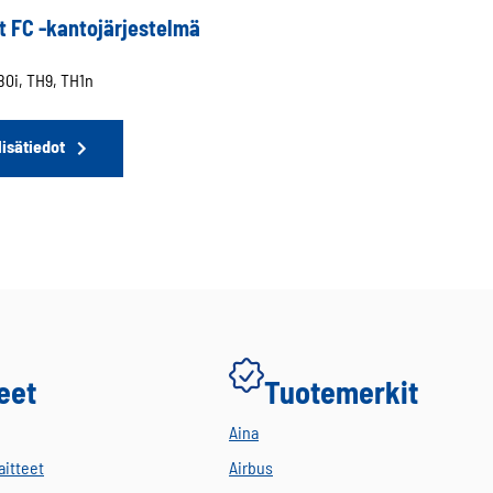
t FC -kantojärjestelmä
0i, TH9, TH1n
lisätiedot
eet
Tuotemerkit
Aina
aitteet
Airbus