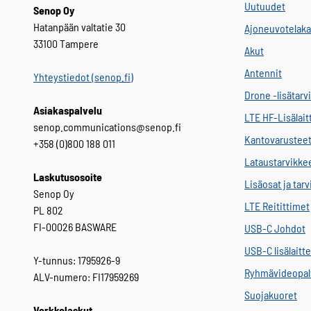
Uutuudet
Senop Oy
Hatanpään valtatie 30
Ajoneuvotelaka
33100 Tampere
Akut
Antennit
Yhteystiedot (senop.fi)
Drone -lisätarv
Asiakaspalvelu
LTE HF-Lisälait
senop.communications@senop.fi
Kantovarustee
+358 (0)800 188 011
Lataustarvikke
Laskutusosoite
Lisäosat ja tar
Senop Oy
LTE Reitittimet
PL 802
FI-00026 BASWARE
USB-C Johdot
USB-C lisälaitt
Y-tunnus: 1795926-9
Ryhmävideopal
ALV-numero: FI17959269
Suojakuoret
Verkkolaskut