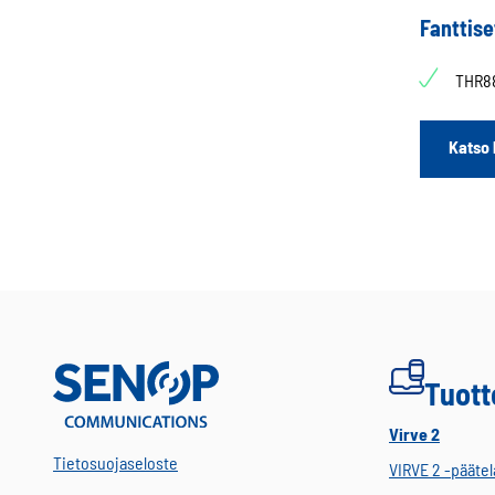
Fanttise
THR88
Katso 
Tuott
Virve 2
Tietosuojaseloste
VIRVE 2 -päätel