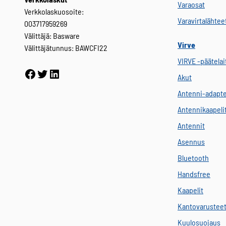
Varaosat
Verkkolaskuosoite:
Varavirtalähtee
003717959269
Välittäjä: Basware
Virve
Välittäjätunnus: BAWCFI22
VIRVE -päätelai
Facebook
Twitter
LinkedIn
Akut
Antenni-adapte
Antennikaapeli
Antennit
Asennus
Bluetooth
Handsfree
Kaapelit
Kantovarustee
Kuulosuojaus