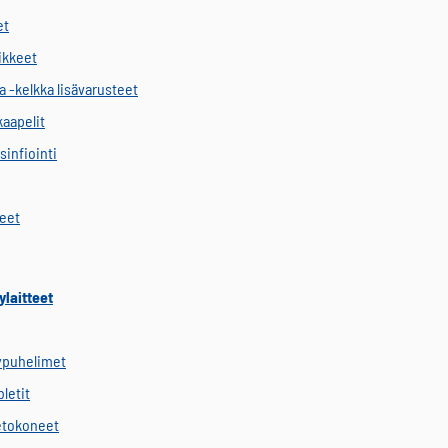
et
vikkeet
a -kelkka lisävarusteet
kaapelit
sinfiointi
keet
ylaitteet
ypuhelimet
letit
etokoneet