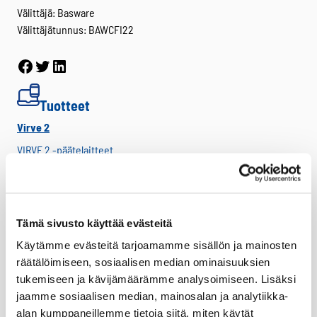
Välittäjä: Basware
Välittäjätunnus: BAWCFI22
Facebook
Twitter
LinkedIn
Tuotteet
Virve 2
VIRVE 2 -päätelaitteet
Uutuudet
Ajoneuvotelakat
Akut
Tämä sivusto käyttää evästeitä
Antennit
Käytämme evästeitä tarjoamamme sisällön ja mainosten
räätälöimiseen, sosiaalisen median ominaisuuksien
Drone -lisätarvikkeet
tukemiseen ja kävijämäärämme analysoimiseen. Lisäksi
LTE HF-Lisälaitteet
jaamme sosiaalisen median, mainosalan ja analytiikka-
Kantovarusteet
alan kumppaneillemme tietoja siitä, miten käytät