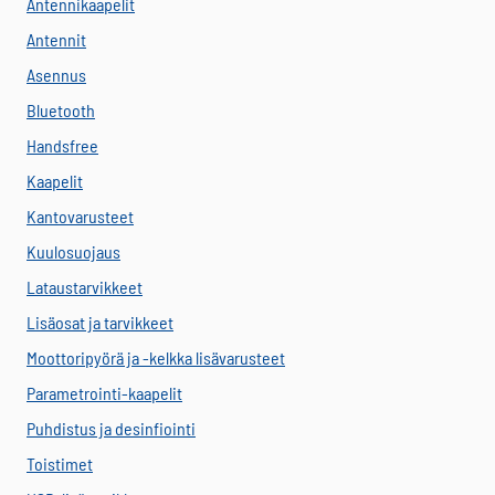
Antennikaapelit
Antennit
Asennus
Bluetooth
Handsfree
Kaapelit
Kantovarusteet
Kuulosuojaus
Lataustarvikkeet
Lisäosat ja tarvikkeet
Moottoripyörä ja -kelkka lisävarusteet
Parametrointi-kaapelit
Puhdistus ja desinfiointi
Toistimet