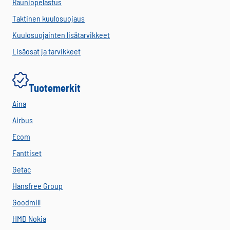
Rauniopelastus
Taktinen kuulosuojaus
Kuulosuojainten lisätarvikkeet
Lisäosat ja tarvikkeet
Tuotemerkit
Aina
Airbus
Ecom
Fanttiset
Getac
Hansfree Group
Goodmill
HMD Nokia