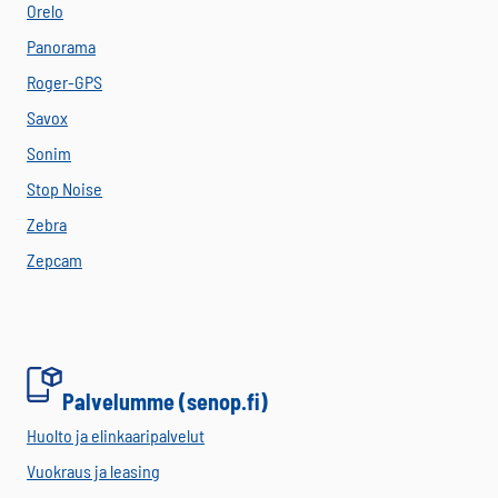
Orelo
Panorama
Roger-GPS
Savox
Sonim
Stop Noise
Zebra
Zepcam
Palvelumme (senop.fi)
Huolto ja elinkaaripalvelut
Vuokraus ja leasing