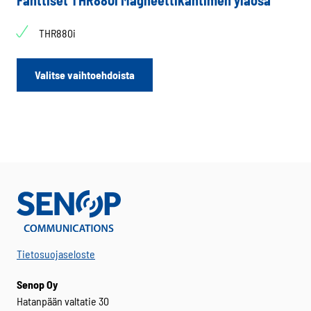
Fanttiset THR880i Magneettikantimen yläosa
THR880i
Tällä
Valitse vaihtoehdoista
tuotteella
on
useampi
muunnelma.
Voit
tehdä
valinnat
tuotteen
sivulla.
Tietosuojaseloste
Senop Oy
Hatanpään valtatie 30