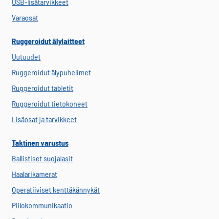
USB-lisätarvikkeet
Varaosat
Ruggeroidut älylaitteet
Uutuudet
Ruggeroidut älypuhelimet
Ruggeroidut tabletit
Ruggeroidut tietokoneet
Lisäosat ja tarvikkeet
Taktinen varustus
Ballistiset suojalasit
Haalarikamerat
Operatiiviset kenttäkännykät
Piilokommunikaatio