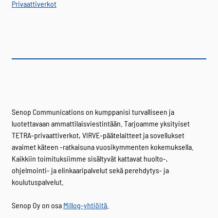
Privaattiverkot
Senop Communications on kumppanisi turvalliseen ja
luotettavaan ammattilaisviestintään. Tarjoamme yksityiset
TETRA-privaattiverkot, VIRVE-päätelaitteet ja sovellukset
avaimet käteen -ratkaisuna vuosikymmenten kokemuksella.
Kaikkiin toimituksiimme sisältyvät kattavat huolto-,
ohjelmointi- ja elinkaaripalvelut sekä perehdytys- ja
koulutuspalvelut.
Senop Oy on osa
Millog-yhtiöitä
.