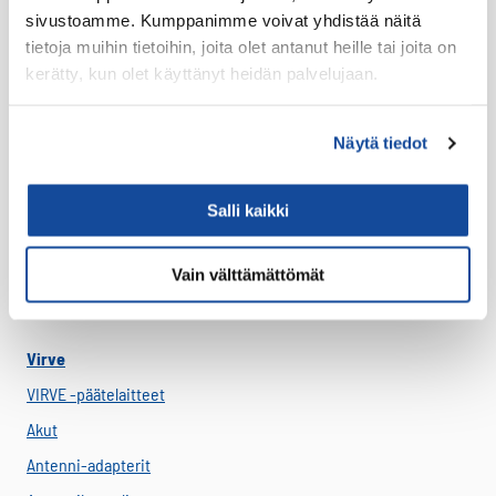
sivustoamme. Kumppanimme voivat yhdistää näitä
Lataustarvikkeet
tietoja muihin tietoihin, joita olet antanut heille tai joita on
Lisäosat ja tarvikkeet
kerätty, kun olet käyttänyt heidän palvelujaan.
LTE Reitittimet
USB-C Johdot
Näytä tiedot
USB-C lisälaitteet
Ryhmävideopalvelu
Salli kaikki
Suojakuoret
Varaosat
Vain välttämättömät
Varavirtalähteet
Virve
VIRVE -päätelaitteet
Akut
Antenni-adapterit