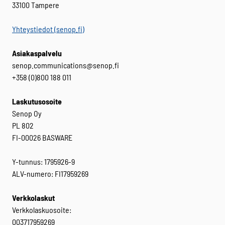
33100 Tampere
Yhteystiedot (senop.fi)
Asiakaspalvelu
senop.communications@senop.fi
+358 (0)800 188 011
Laskutusosoite
Senop Oy
PL 802
FI-00026 BASWARE
Y-tunnus: 1795926-9
ALV-numero: FI17959269
Verkkolaskut
Verkkolaskuosoite:
003717959269