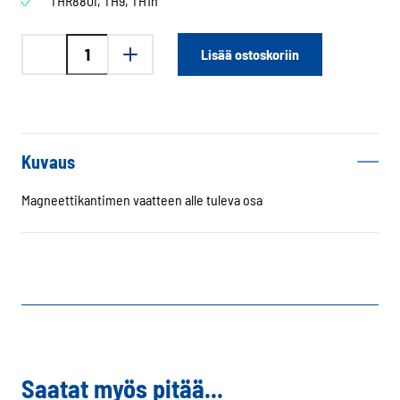
THR880i, TH9, TH1n
Fanttiset
Lisää ostoskoriin
Magneettikantimen
alaosa
38cm
määrä
Kuvaus
Magneettikantimen vaatteen alle tuleva osa
Saatat myös pitää...