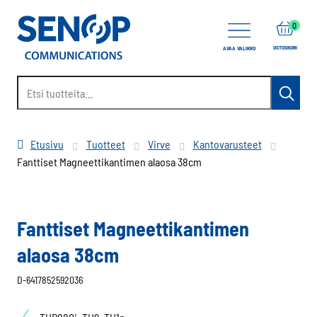
items
0
OSTOSKORI
AVAA VALIKKO
Etsi:
Haku
Etusivu
Tuotteet
Virve
Kantovarusteet
Fanttiset Magneettikantimen alaosa 38cm
Fanttiset Magneettikantimen
alaosa 38cm
D-6417852592036