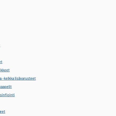
t
et
vikkeet
a -kelkka lisävarusteet
kaapelit
sinfiointi
keet