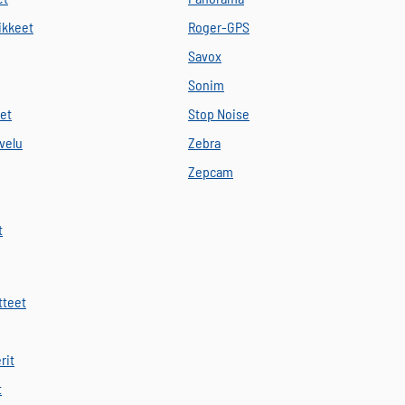
vikkeet
Roger-GPS
Savox
Sonim
eet
Stop Noise
velu
Zebra
Zepcam
t
tteet
rit
t