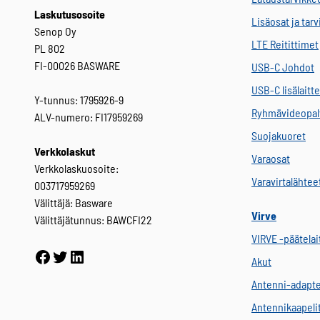
Laskutusosoite
Lisäosat ja tar
Senop Oy
LTE Reitittimet
PL 802
FI-00026 BASWARE
USB-C Johdot
USB-C lisälaitt
Y-tunnus: 1795926-9
Ryhmävideopal
ALV-numero: FI17959269
Suojakuoret
Verkkolaskut
Varaosat
Verkkolaskuosoite:
Varavirtalähtee
003717959269
Välittäjä: Basware
Virve
Välittäjätunnus: BAWCFI22
VIRVE -päätelai
Facebook
Twitter
LinkedIn
Akut
Antenni-adapte
Antennikaapeli