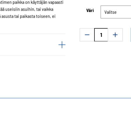
timen paikka on käyttäjän vapaasti
ä useisiin asuihin, tai vaikka
Väri
 asusta tai paikasta toiseen, ei
Fanttiset
THR880i
peruskannin
määrä