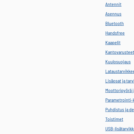
Antennit
Asennus
Bluetooth
Handsfree
Kaapelit
Kantovarustee
Kuulosuojaus
Lataustarvikke
Lisäosat ja tar
Moottoripyörä j
Parametrointi-
Puhdistus ja de
Toistimet
USB-lisätarvik