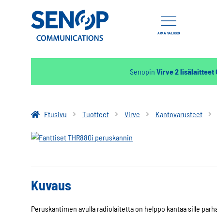
AVAA VALIKKO
Senopin
Virve 2 lisälaitteet
Etusivu
Tuotteet
Virve
Kantovarusteet
Kuvaus
Peruskantimen avulla radiolaitetta on helppo kantaa sille parha