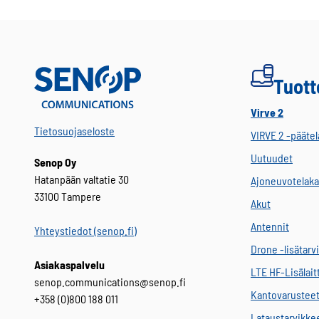
Voit
tehdä
valinnat
tuotteen
sivulla.
Tuott
Virve 2
Tietosuojaseloste
VIRVE 2 -päätel
Uutuudet
Senop Oy
Hatanpään valtatie 30
Ajoneuvotelaka
33100 Tampere
Akut
Antennit
Yhteystiedot (senop.fi)
Drone -lisätarv
Asiakaspalvelu
LTE HF-Lisälait
senop.communications@senop.fi
Kantovarustee
+358 (0)800 188 011
Lataustarvikke