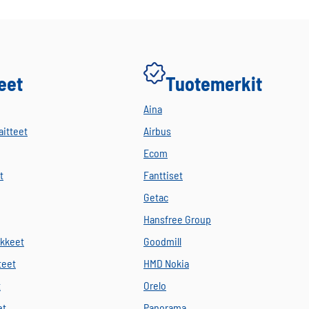
eet
Tuotemerkit
Aina
aitteet
Airbus
Ecom
t
Fanttiset
Getac
Hansfree Group
ikkeet
Goodmill
teet
HMD Nokia
t
Orelo
et
Panorama