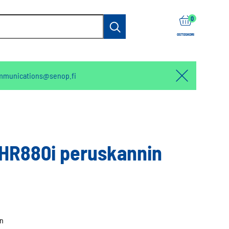
items
0
Haku
OSTOSKORI
mmunications@senop.fi
Hello:
Hide
notification
THR880i peruskannin
en