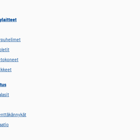
ylaitteet
ypuhelimet
letit
etokoneet
vikkeet
tus
alasit
kenttäkännykät
aatio