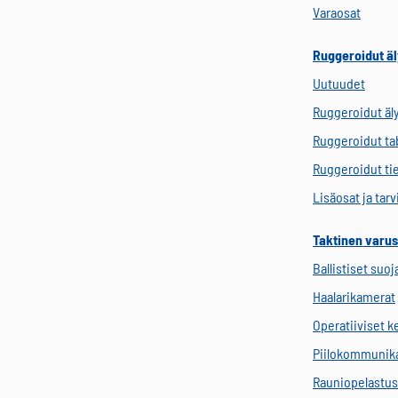
Varaosat
Ruggeroidut äl
Uutuudet
Ruggeroidut äl
Ruggeroidut tab
Ruggeroidut ti
Lisäosat ja tar
Taktinen varus
Ballistiset suoj
Haalarikamerat
Operatiiviset 
Piilokommunik
Rauniopelastus