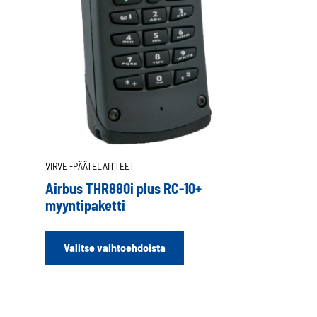
VIRVE -PÄÄTELAITTEET
Airbus THR880i plus RC-10+
myyntipaketti
Tällä
Valitse vaihtoehdoista
tuotteella
on
useampi
muunnelma.