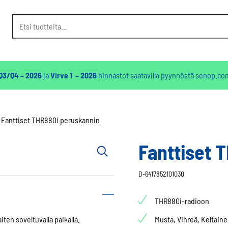
Etsi:
 Q3/Q4 – 2026
ja
Virve 1 – 2026
hinnastot saatavilla pyynnöstä
senop.co
Fanttiset THR880i peruskannin
Fanttiset 
D-6417852101030
THR880i-radioon
iten soveltuvalla paikalla.
Musta, Vihreä, Keltain