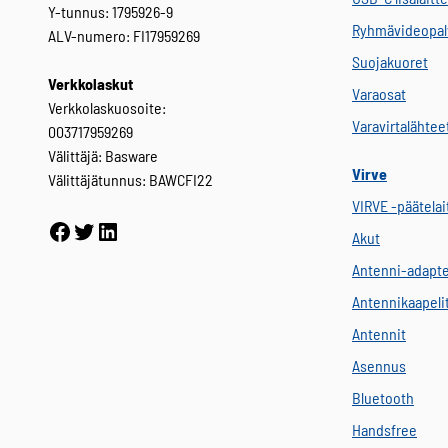
Y-tunnus: 1795926-9
Ryhmävideopal
ALV-numero: FI17959269
Suojakuoret
Verkkolaskut
Varaosat
Verkkolaskuosoite:
Varavirtalähtee
003717959269
Välittäjä: Basware
Virve
Välittäjätunnus: BAWCFI22
VIRVE -päätelai
Facebook
Twitter
LinkedIn
Akut
Antenni-adapte
Antennikaapeli
Antennit
Asennus
Bluetooth
Handsfree