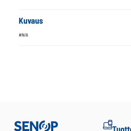
Kuvaus
#N/A
Tuott