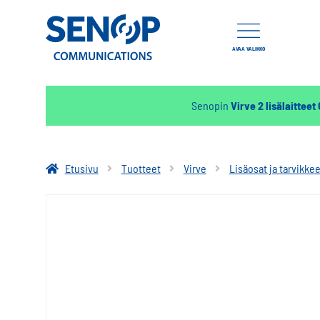
AVAA VALIKKO
Senopin
Virve 2 lisälaitteet
Etusivu
Tuotteet
Virve
Lisäosat ja tarvikkee