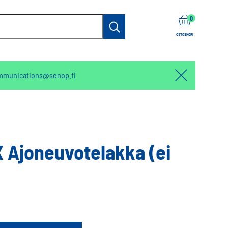
items
0
Haku
OSTOSKORI
mmunications@senop.fi
Hello:
Hide
notification
 Ajoneuvotelakka (ei