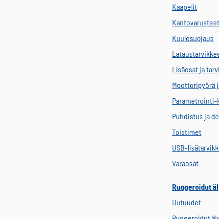
Kaapelit
Kantovarustee
Kuulosuojaus
Lataustarvikke
Lisäosat ja tar
Moottoripyörä j
Parametrointi-
Puhdistus ja de
Toistimet
USB-lisätarvik
Varaosat
Ruggeroidut äl
Uutuudet
Ruggeroidut äl