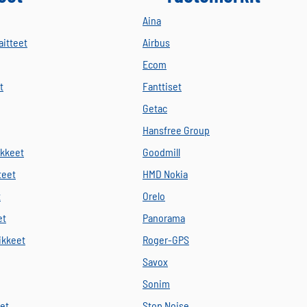
Aina
aitteet
Airbus
Ecom
t
Fanttiset
Getac
Hansfree Group
ikkeet
Goodmill
teet
HMD Nokia
t
Orelo
et
Panorama
vikkeet
Roger-GPS
Savox
Sonim
eet
Stop Noise