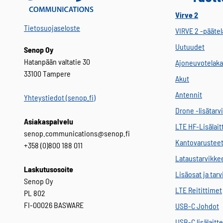
Virve 2
Tietosuojaseloste
VIRVE 2 -päätel
Uutuudet
Senop Oy
Hatanpään valtatie 30
Ajoneuvotelaka
33100 Tampere
Akut
Antennit
Yhteystiedot (senop.fi)
Drone -lisätarv
Asiakaspalvelu
LTE HF-Lisälait
senop.communications@senop.fi
Kantovarustee
+358 (0)800 188 011
Lataustarvikke
Laskutusosoite
Lisäosat ja tar
Senop Oy
LTE Reitittimet
PL 802
FI-00026 BASWARE
USB-C Johdot
USB-C lisälaitt