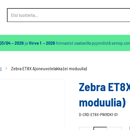
Etsi:
 Q3/Q4 – 2026
ja
Virve 1 – 2026
hinnastot saatavilla pyynnöstä
senop.co
t
Zebra ET8X Ajoneuvotelakka (ei moduulia)
Zebra ET8X
moduulia)
D-CRD-ET8X-PWRDK1-01
Zebra