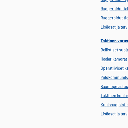
Ruggeroidut tab
Ruggeroidut ti
Lisäosat ja tar
Taktinen varus
Ballistiset suoj
Haalarikamerat
Operatiiviset 
Piilokommunik
Rauniopelastus
Taktinen kuulo
Kuulosuojainten
Lisäosat ja tar