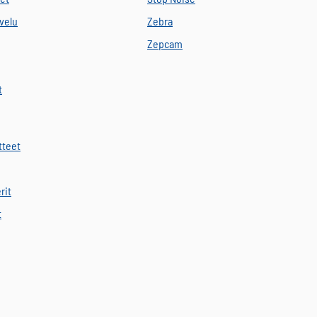
velu
Zebra
Zepcam
t
tteet
rit
t