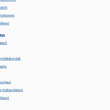
letit
etokoneet
vikkeet
tus
alasit
kenttäkännykät
aatio
suojaus
 lisätarvikkeet
vikkeet