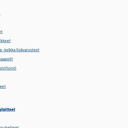
t
et
vikkeet
a -kelkka lisävarusteet
kaapelit
sinfiointi
keet
ylaitteet
ypuhelimet