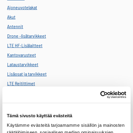
Ajoneuvotelakat
Akut
Antennit
Drone -lisätarvikkeet
LTE HF-Lisälaitteet
Kantovarusteet
Lataustarvikkeet
Lisäosat ja tarvikkeet
LTE Reitittimet
USB-C Johdot
USB-C lisälaitteet
Ryhmävideopalvelu
Tämä sivusto käyttää evästeitä
Suojakuoret
Käytämme evästeitä tarjoamamme sisällön ja mainosten
Varaosat
räätälöimiseen, sosiaalisen median ominaisuuksien