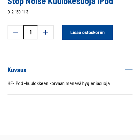
Stop Noise Kuulokesuoja iPod
D-2-130-11-3
Stop
Lisää ostoskoriin
Noise
Kuulokesuoja
iPod
määrä
Kuvaus
HF-iPod -kuulokkeen korvaan menevä hygieniasuoja