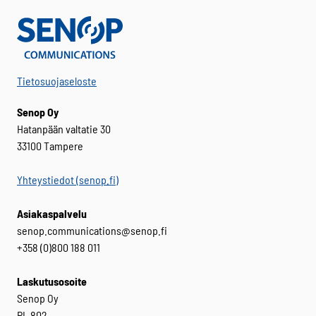
Tietosuojaseloste
Senop Oy
Hatanpään valtatie 30
33100 Tampere
Yhteystiedot (senop.fi)
Asiakaspalvelu
senop.communications@senop.fi
+358 (0)800 188 011
Laskutusosoite
Senop Oy
PL 802