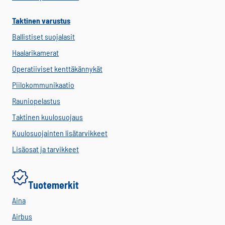
Taktinen varustus
Ballistiset suojalasit
Haalarikamerat
Operatiiviset kenttäkännykät
Piilokommunikaatio
Rauniopelastus
Taktinen kuulosuojaus
Kuulosuojainten lisätarvikkeet
Lisäosat ja tarvikkeet
Tuotemerkit
Aina
Airbus