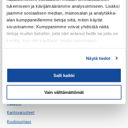
tukemiseen ja kävijämäärämme analysoimiseen. Lisäksi
Varavirtalähteet
jaamme sosiaalisen median, mainosalan ja analytiikka-
alan kumppaneillemme tietoja siitä, miten käytät
Virve
sivustoamme. Kumppanimme voivat yhdistää näitä
VIRVE -päätelaitteet
tietoja muihin tietoihin, joita olet antanut heille tai joita on
Akut
kerätty, kun olet käyttänyt heidän palvelujaan.
Antenni-adapterit
Antennikaapelit
Näytä tiedot
Antennit
Asennus
Salli kaikki
Bluetooth
Vain välttämättömät
Handsfree
Kaapelit
Kantovarusteet
Kuulosuojaus