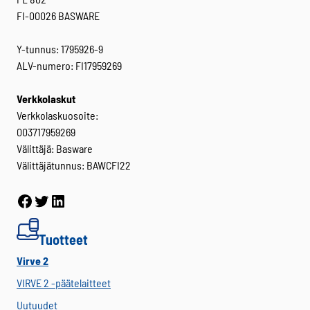
FI-00026 BASWARE
Y-tunnus: 1795926-9
ALV-numero: FI17959269
Verkkolaskut
Verkkolaskuosoite:
003717959269
Välittäjä: Basware
Välittäjätunnus: BAWCFI22
Facebook
Twitter
LinkedIn
Tuotteet
Virve 2
VIRVE 2 -päätelaitteet
Uutuudet