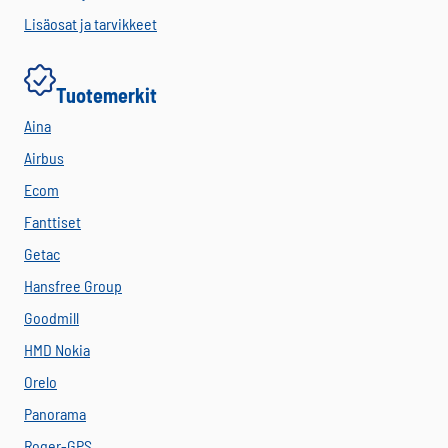
Lisäosat ja tarvikkeet
Tuotemerkit
Aina
Airbus
Ecom
Fanttiset
Getac
Hansfree Group
Goodmill
HMD Nokia
Orelo
Panorama
Roger-GPS