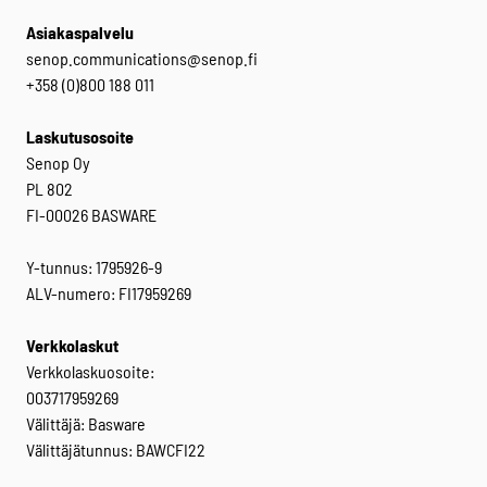
Asiakaspalvelu
senop.communications@senop.fi
+358 (0)800 188 011
Laskutusosoite
Senop Oy
PL 802
FI-00026 BASWARE
Y-tunnus: 1795926-9
ALV-numero: FI17959269
Verkkolaskut
Verkkolaskuosoite:
003717959269
Välittäjä: Basware
Välittäjätunnus: BAWCFI22