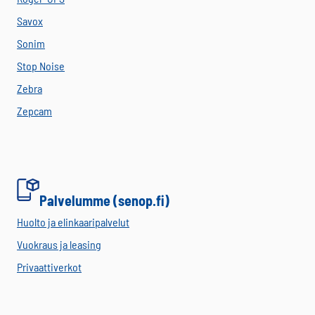
Savox
Sonim
Stop Noise
Zebra
Zepcam
Palvelumme (senop.fi)
Huolto ja elinkaaripalvelut
Vuokraus ja leasing
Privaattiverkot