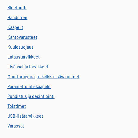
Bluetooth
Handsfree
Kaapelit
Kantovarusteet
Kuulosuojaus
Lataustarvikkeet
Lisäosat ja tarvikkeet
Moottoripyörä ja -kelkka lisävarusteet
Parametrointi-kaapelit
Puhdistus ja desinfiointi
Toistimet
USB-lisätarvikkeet
Varaosat