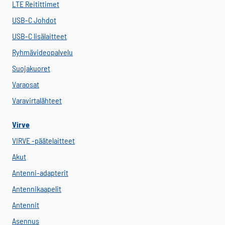
LTE Reitittimet
USB-C Johdot
USB-C lisälaitteet
Ryhmävideopalvelu
Suojakuoret
Varaosat
Varavirtalähteet
Virve
VIRVE -päätelaitteet
Akut
Antenni-adapterit
Antennikaapelit
Antennit
Asennus