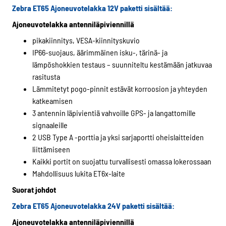
Zebra ET65 Ajoneuvotelakka 12V paketti sisältää:
Ajoneuvotelakka antenniläpiviennillä
pikakiinnitys, VESA-kiinnityskuvio
IP66-suojaus, äärimmäinen isku-, tärinä- ja
lämpöshokkien testaus – suunniteltu kestämään jatkuvaa
rasitusta
Lämmitetyt pogo-pinnit estävät korroosion ja yhteyden
katkeamisen
3 antennin läpivientiä vahvoille GPS- ja langattomille
signaaleille
2 USB Type A -porttia ja yksi sarjaportti oheislaitteiden
liittämiseen
Kaikki portit on suojattu turvallisesti omassa lokerossaan
Mahdollisuus lukita ET6x-laite
Suorat johdot
Zebra ET65 Ajoneuvotelakka 24V paketti sisältää:
Ajoneuvotelakka antenniläpiviennillä