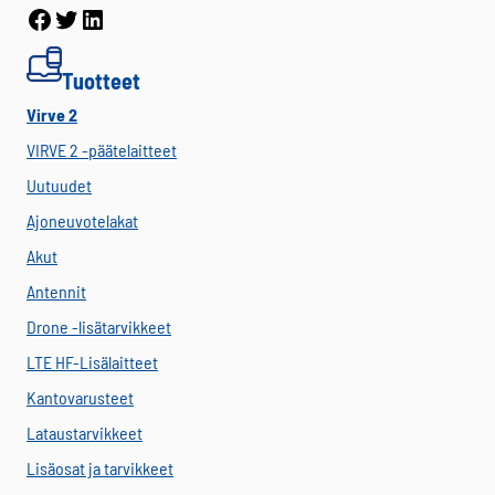
Facebook
Twitter
LinkedIn
Tuotteet
Virve 2
VIRVE 2 -päätelaitteet
Uutuudet
Ajoneuvotelakat
Akut
Antennit
Drone -lisätarvikkeet
LTE HF-Lisälaitteet
Kantovarusteet
Lataustarvikkeet
Lisäosat ja tarvikkeet