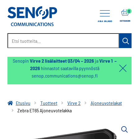
items
0
OSTOSKORI
AVAA VALIKKO
Etsi:
Haku
Senopin
Virve 2 lisälaitteet Q3/Q4 – 2026
ja
Virve 1 –
2026
hinnastot saatavilla pyynnöstä
Hello:
senop.communications@senop.fi
Hide
notifica
Etusivu
Tuotteet
Virve 2
Ajoneuvotelakat
Zebra ET65 Ajoneuvotelakka