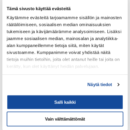
Tämä sivusto käyttää evästeitä
Katso lisätiedot
Käytämme evästeitä tarjoamamme sisällön ja mainosten
räätälöimiseen, sosiaalisen median ominaisuuksien
ANTENNIT
tukemiseen ja kävijämäärämme analysoimiseen. Lisäksi
Sandcastle 11-in-1 Antenni – 4x LTE, 6x WiFi, 1x
jaamme sosiaalisen median, mainosalan ja analytiikka-
GPS
alan kumppaneillemme tietoja siitä, miten käytät
sivustoamme. Kumppanimme voivat yhdistää näitä
tietoja muihin tietoihin, joita olet antanut heille tai joita on
Virve 2 -hyväksytty ja testattu
kerätty, kun olet käyttänyt heidän palvelujaan.
LTE, WIFI, GPS (Virve 2 -optimoitu)
sis. 6 x 5m jatkokaapelit
Näytä tiedot
Katso lisätiedot
Salli kaikki
RYHMÄVIDEOPALVELU
Vain välttämättömät
Savox LiveConnect 200 -vartalokamera