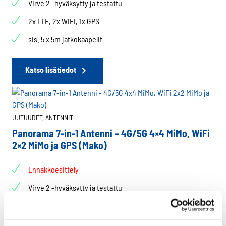
Virve 2 -hyväksytty ja testattu
2x LTE, 2x WIFI, 1x GPS
sis. 5 x 5m jatkokaapelit
Katso lisätiedot
UUTUUDET,
ANTENNIT
Panorama 7-in-1 Antenni – 4G/5G 4×4 MiMo, WiFi
2×2 MiMo ja GPS (Mako)
Ennakkoesittely
Virve 2 -hyväksytty ja testattu
4x LTE, 2x WIFI, 1x GPS
sis. 7 x 5m jatkokaapelit