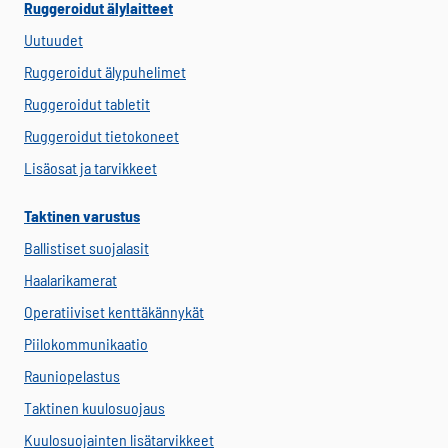
Ruggeroidut älylaitteet
Uutuudet
Ruggeroidut älypuhelimet
Ruggeroidut tabletit
Ruggeroidut tietokoneet
Lisäosat ja tarvikkeet
Taktinen varustus
Ballistiset suojalasit
Haalarikamerat
Operatiiviset kenttäkännykät
Piilokommunikaatio
Rauniopelastus
Taktinen kuulosuojaus
Kuulosuojainten lisätarvikkeet