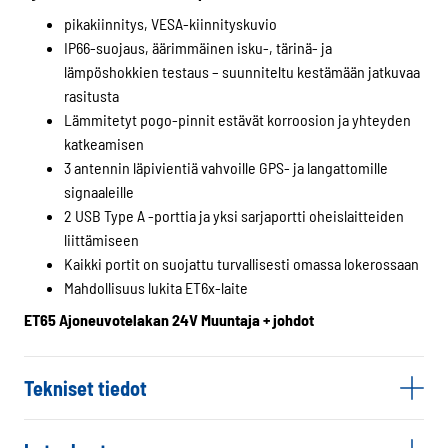
pikakiinnitys, VESA-kiinnityskuvio
IP66-suojaus, äärimmäinen isku-, tärinä- ja
lämpöshokkien testaus – suunniteltu kestämään jatkuvaa
rasitusta
Lämmitetyt pogo-pinnit estävät korroosion ja yhteyden
katkeamisen
3 antennin läpivientiä vahvoille GPS- ja langattomille
signaaleille
2 USB Type A -porttia ja yksi sarjaportti oheislaitteiden
liittämiseen
Kaikki portit on suojattu turvallisesti omassa lokerossaan
Mahdollisuus lukita ET6x-laite
ET65 Ajoneuvotelakan 24V Muuntaja + johdot
Tekniset tiedot