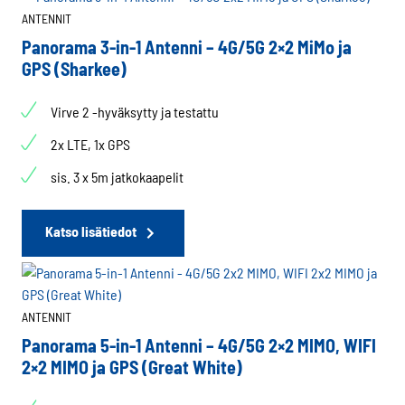
ANTENNIT
Panorama 3-in-1 Antenni – 4G/5G 2×2 MiMo ja
GPS (Sharkee)
Virve 2 -hyväksytty ja testattu
2x LTE, 1x GPS
sis. 3 x 5m jatkokaapelit
Katso lisätiedot
ANTENNIT
Panorama 5-in-1 Antenni – 4G/5G 2×2 MIMO, WIFI
2×2 MIMO ja GPS (Great White)