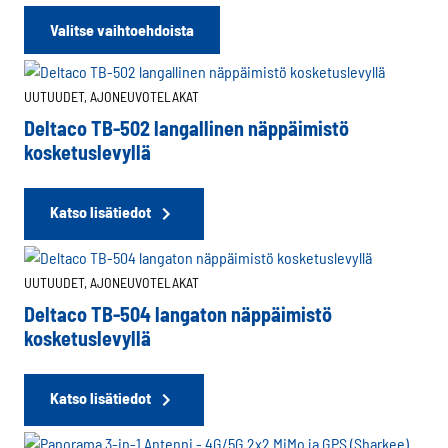
Tällä
Valitse vaihtoehdoista
tuotteella
on
useampi
UUTUUDET,
AJONEUVOTELAKAT
muunnelma.
Deltaco TB-502 langallinen näppäimistö
Voit
kosketuslevyllä
tehdä
valinnat
tuotteen
Katso lisätiedot
sivulla.
UUTUUDET,
AJONEUVOTELAKAT
Deltaco TB-504 langaton näppäimistö
kosketuslevyllä
Katso lisätiedot