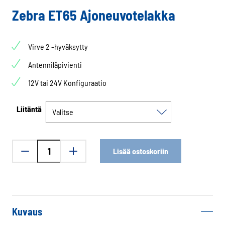
Zebra ET65 Ajoneuvotelakka
Virve 2 -hyväksytty
Antenniläpivienti
12V tai 24V Konfiguraatio
Liitäntä
Zebra
Lisää ostoskoriin
ET65
Ajoneuvotelakka
määrä
Kuvaus