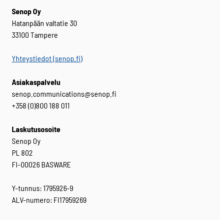
Senop Oy
Hatanpään valtatie 30
33100 Tampere
Yhteystiedot (senop.fi)
Asiakaspalvelu
senop.communications@senop.fi
+358 (0)800 188 011
Laskutusosoite
Senop Oy
PL 802
FI-00026 BASWARE
Y-tunnus: 1795926-9
ALV-numero: FI17959269