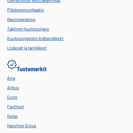
Operatiiviset kenttäkännykät
Piilokommunikaatio
Rauniopelastus
Taktinen kuulosuojaus
Kuulosuojainten lisätarvikkeet
Lisäosat ja tarvikkeet
Tuotemerkit
Aina
Airbus
Ecom
Fanttiset
Getac
Hansfree Group