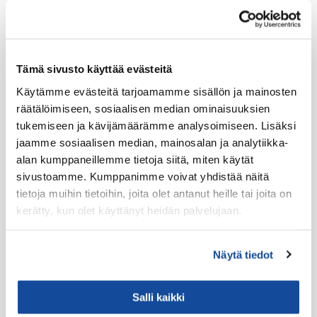
LTE HF-Lisälaitteet
Kantovarusteet
Lataustarvikkeet
Tämä sivusto käyttää evästeitä
Lisäosat ja tarvikkeet
Käytämme evästeitä tarjoamamme sisällön ja mainosten
LTE Reitittimet
räätälöimiseen, sosiaalisen median ominaisuuksien
USB-C Johdot
tukemiseen ja kävijämäärämme analysoimiseen. Lisäksi
jaamme sosiaalisen median, mainosalan ja analytiikka-
USB-C lisälaitteet
alan kumppaneillemme tietoja siitä, miten käytät
Ryhmävideopalvelu
sivustoamme. Kumppanimme voivat yhdistää näitä
Suojakuoret
tietoja muihin tietoihin, joita olet antanut heille tai joita on
kerätty, kun olet käyttänyt heidän palvelujaan.
Varaosat
Varavirtalähteet
Näytä tiedot
Virve
VIRVE -päätelaitteet
Salli kaikki