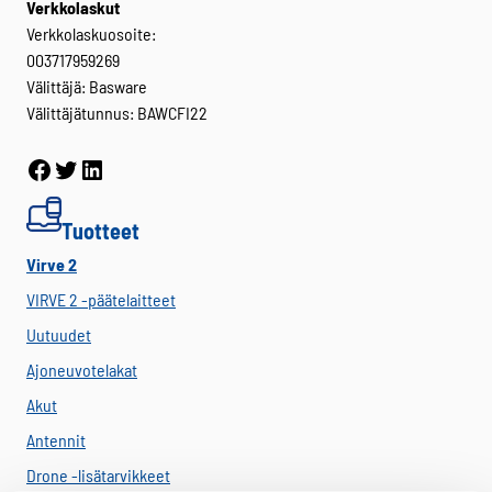
Verkkolaskut
Verkkolaskuosoite:
003717959269
Välittäjä: Basware
Välittäjätunnus: BAWCFI22
Facebook
Twitter
LinkedIn
Tuotteet
Virve 2
VIRVE 2 -päätelaitteet
Uutuudet
Ajoneuvotelakat
Akut
Antennit
Drone -lisätarvikkeet