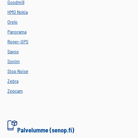
Goodmill
HMD Nokia
Orelo
Panorama
Roger-GPS
Savox
Sonim
Stop Noise
Zebra
Zepcam
Palvelumme (senop.fi)