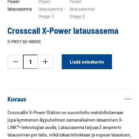
Crosscall X-Power latausasema
D-PWST-BO-NN000
Crosscall
Lisää ostoskoriin
X-
Power
latausasema
määrä
Kuvaus
Crosscallin X-Power Station on suunniteltu mahdollistamaan
jopa kymmenen älypuhelimen samanaikainen lataaminen X-
LINK™-teknologian avulla. Latausasema tarjoaa 2 ampeerin
latausvirran per laite, mikä takaa tehokkaan ja nopean latauksen.