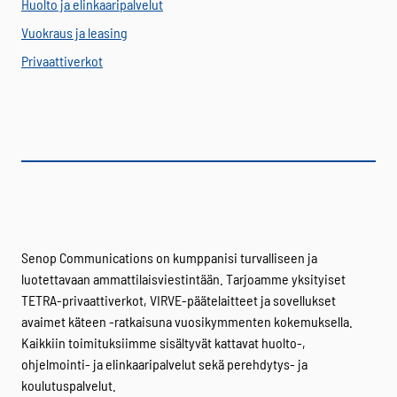
Huolto ja elinkaaripalvelut
Vuokraus ja leasing
Privaattiverkot
Senop Communications on kumppanisi turvalliseen ja
luotettavaan ammattilaisviestintään. Tarjoamme yksityiset
TETRA-privaattiverkot, VIRVE-päätelaitteet ja sovellukset
avaimet käteen -ratkaisuna vuosikymmenten kokemuksella.
Kaikkiin toimituksiimme sisältyvät kattavat huolto-,
ohjelmointi- ja elinkaaripalvelut sekä perehdytys- ja
koulutuspalvelut.