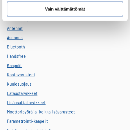
Akut
Vain välttämättömät
Antenni-adapterit
Antennikaapelit
Antennit
Asennus
Bluetooth
Handsfree
Kaapelit
Kantovarusteet
Kuulosuojaus
Lataustarvikkeet
Lisäosat ja tarvikkeet
Moottoripyörä ja -kelkka lisävarusteet
Parametrointi-kaapelit