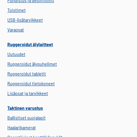
Puhdistus ja desinfiointi
Toistimet
USB-lisätarvikkeet
Varaosat
Ruggeroidut älylaitteet
Uutuudet
Ruggeroidut älypuhelimet
Ruggeroidut tabletit
Ruggeroidut tietokoneet
Lisäosat ja tarvikkeet
Taktinen varustus
Ballistiset suojalasit
Haalarikamerat