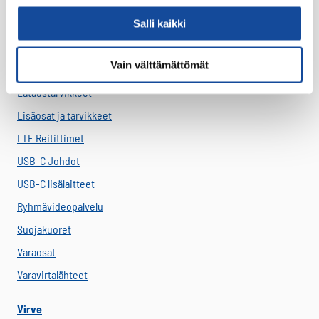
Antennit
Drone -lisätarvikkeet
Salli kaikki
LTE HF-Lisälaitteet
Vain välttämättömät
Kantovarusteet
Lataustarvikkeet
Lisäosat ja tarvikkeet
LTE Reitittimet
USB-C Johdot
USB-C lisälaitteet
Ryhmävideopalvelu
Suojakuoret
Varaosat
Varavirtalähteet
Virve