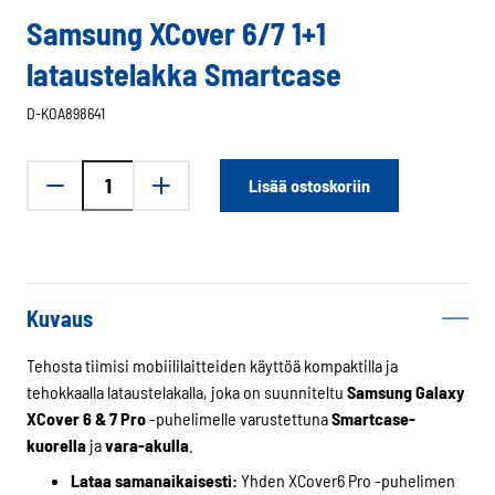
Samsung XCover 6/7 1+1
lataustelakka Smartcase
D-KOA898641
Samsung
Lisää ostoskoriin
XCover
6/7
1+1
lataustelakka
Smartcase
Kuvaus
määrä
Tehosta tiimisi mobiililaitteiden käyttöä kompaktilla ja
tehokkaalla lataustelakalla, joka on suunniteltu
Samsung Galaxy
XCover 6 & 7 Pro
-puhelimelle varustettuna
Smartcase-
kuorella
ja
vara-akulla
.
Lataa samanaikaisesti:
Yhden XCover6 Pro -puhelimen