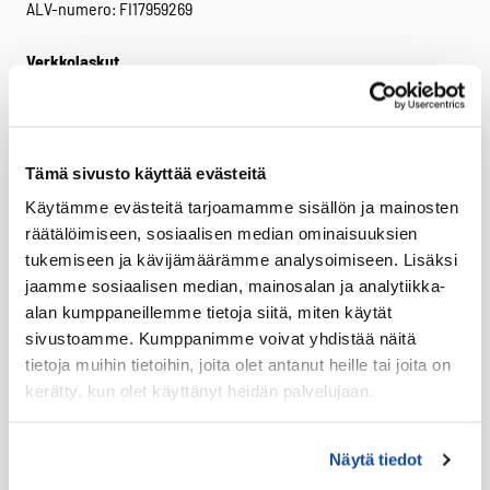
ALV-numero: FI17959269
Verkkolaskut
Verkkolaskuosoite:
003717959269
Välittäjä: Basware
Välittäjätunnus: BAWCFI22
Tämä sivusto käyttää evästeitä
Käytämme evästeitä tarjoamamme sisällön ja mainosten
Facebook
Twitter
LinkedIn
räätälöimiseen, sosiaalisen median ominaisuuksien
tukemiseen ja kävijämäärämme analysoimiseen. Lisäksi
Tuotteet
jaamme sosiaalisen median, mainosalan ja analytiikka-
alan kumppaneillemme tietoja siitä, miten käytät
Virve 2
sivustoamme. Kumppanimme voivat yhdistää näitä
VIRVE 2 -päätelaitteet
tietoja muihin tietoihin, joita olet antanut heille tai joita on
Uutuudet
kerätty, kun olet käyttänyt heidän palvelujaan.
Ajoneuvotelakat
Akut
Näytä tiedot