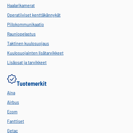
Haalarikamerat
Operatiiviset kenttäkännykät
Piilokommunikaatio
Rauniopelastus
Taktinen kuulosuojaus
Kuulosuojainten lisätarvikkeet
Lisäosat ja tarvikkeet
Tuotemerkit
Aina
Airbus
Ecom
Fanttiset
Getac