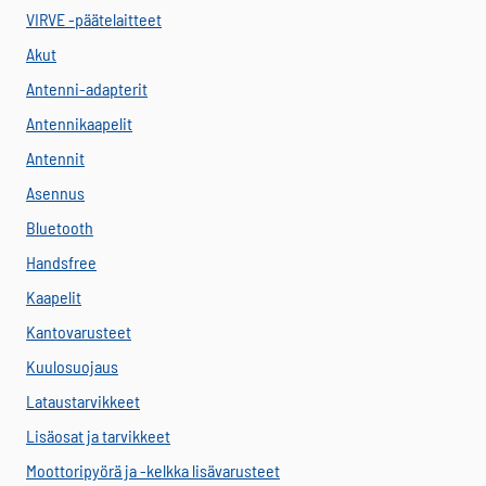
VIRVE -päätelaitteet
Akut
Antenni-adapterit
Antennikaapelit
Antennit
Asennus
Bluetooth
Handsfree
Kaapelit
Kantovarusteet
Kuulosuojaus
Lataustarvikkeet
Lisäosat ja tarvikkeet
Moottoripyörä ja -kelkka lisävarusteet