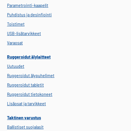
Parametrointi-kaapelit
Puhdistus ja desinfiointi
Toistimet
USB-lisätarvikkeet
Varaosat
Ruggeroidut älylaitteet
Uutuudet
Ruggeroidut älypuhelimet
Ruggeroidut tabletit
Ruggeroidut tietokoneet
Lisäosat ja tarvikkeet
Taktinen varustus
Ballistiset suojalasit