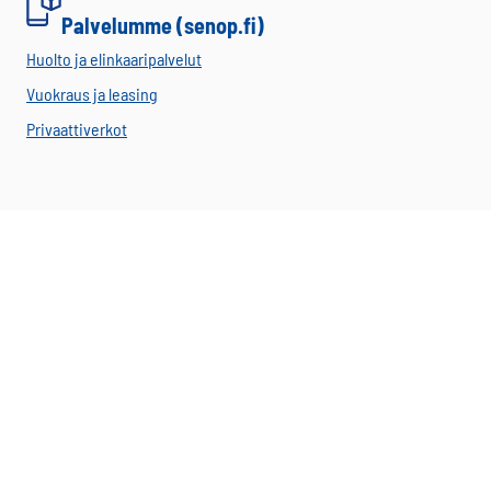
Palvelumme (senop.fi)
Huolto ja elinkaaripalvelut
Vuokraus ja leasing
Privaattiverkot
Senop Communications on kumppanisi turvalliseen ja
luotettavaan ammattilaisviestintään. Tarjoamme yksityiset
TETRA-privaattiverkot, VIRVE-päätelaitteet ja sovellukset
avaimet käteen -ratkaisuna vuosikymmenten kokemuksella.
Kaikkiin toimituksiimme sisältyvät kattavat huolto-,