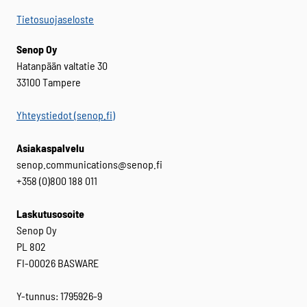
Tietosuojaseloste
Senop Oy
Hatanpään valtatie 30
33100 Tampere
Yhteystiedot (senop.fi)
Asiakaspalvelu
senop.communications@senop.fi
+358 (0)800 188 011
Laskutusosoite
Senop Oy
PL 802
FI-00026 BASWARE
Y-tunnus: 1795926-9