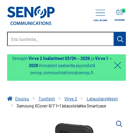
items
0
OSTOSKORI
AVAA VALIKKO
Etsi:
Haku
Senopin
Virve 2 lisälaitteet Q3/Q4 – 2026
ja
Virve 1 –
2026
hinnastot saatavilla pyynnöstä
Hello:
senop.communications@senop.fi
Hide
notifica
Etusivu
Tuotteet
Virve 2
Lataustarvikkeet
Samsung XCover 6/7 1+1 lataustelakka Smartcase