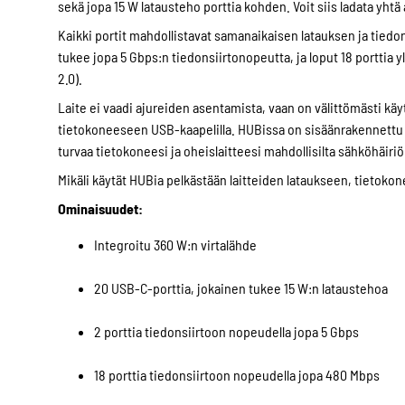
sekä jopa 15 W latausteho porttia kohden. Voit siis ladata yhtä 
Kaikki portit mahdollistavat samanaikaisen latauksen ja tiedonsii
tukee jopa 5 Gbps:n tiedonsiirtonopeutta, ja loput 18 porttia
2.0).
Laite ei vaadi ajureiden asentamista, vaan on välittömästi käy
tietokoneeseen USB-kaapelilla. HUBissa on sisäänrakennettu y
turvaa tietokoneesi ja oheislaitteesi mahdollisilta sähköhäiriöi
Mikäli käytät HUBia pelkästään laitteiden lataukseen, tietokon
Ominaisuudet:
Integroitu 360 W:n virtalähde
20 USB-C-porttia, jokainen tukee 15 W:n lataustehoa
2 porttia tiedonsiirtoon nopeudella jopa 5 Gbps
18 porttia tiedonsiirtoon nopeudella jopa 480 Mbps