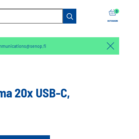
items
0
Haku
OSTOSKORI
mmunications@senop.fi
Hello:
Hide
notification
ma 20x USB-C,