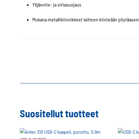
Ylijännite- ja virtasuojaus
Mukana metallikiinnikkeet laitteen kiinteään pöytäas
Suositellut tuotteet