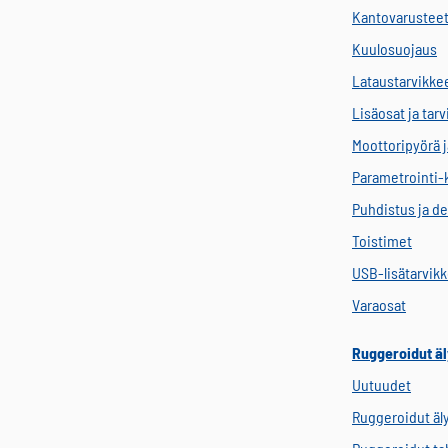
Kantovarustee
Kuulosuojaus
Lataustarvikke
Lisäosat ja tar
Moottoripyörä j
Parametrointi-
Puhdistus ja de
Toistimet
USB-lisätarvik
Varaosat
Ruggeroidut äl
Uutuudet
Ruggeroidut äl