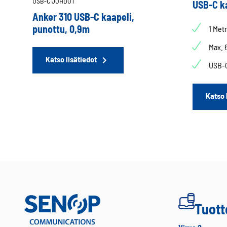
USB-C JOHDOT
USB-C ka
Anker 310 USB-C kaapeli,
punottu, 0,9m
1 Met
Max.
Katso lisätiedot
USB-
Katso 
Tuott