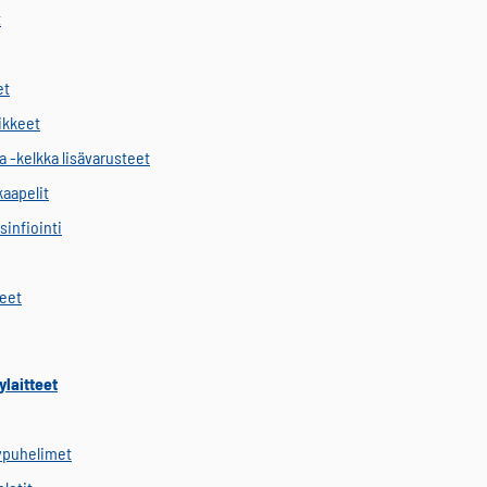
t
et
vikkeet
a -kelkka lisävarusteet
kaapelit
sinfiointi
keet
ylaitteet
ypuhelimet