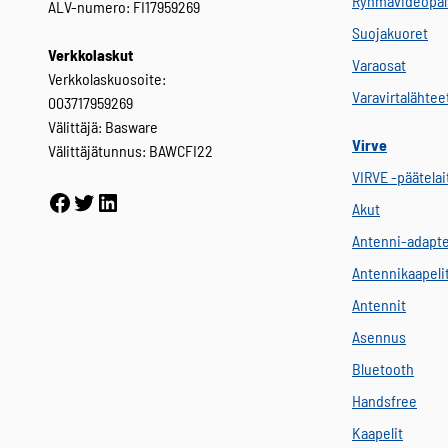
Ryhmävideopal
ALV-numero: FI17959269
Suojakuoret
Verkkolaskut
Varaosat
Verkkolaskuosoite:
Varavirtalähtee
003717959269
Välittäjä: Basware
Virve
Välittäjätunnus: BAWCFI22
VIRVE -päätelai
Facebook
Twitter
LinkedIn
Akut
Antenni-adapte
Antennikaapeli
Antennit
Asennus
Bluetooth
Handsfree
Kaapelit