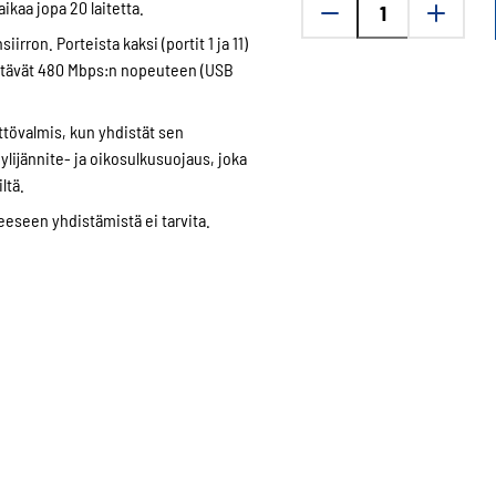
aikaa jopa 20 laitetta.
20x
rron. Porteista kaksi (portit 1 ja 11)
USB-
 yltävät 480 Mbps:n nopeuteen (USB
C,
15W/portti
ttövalmis, kun yhdistät sen
määrä
lijännite- ja oikosulkusuojaus, joka
ltä.
eeseen yhdistämistä ei tarvita.