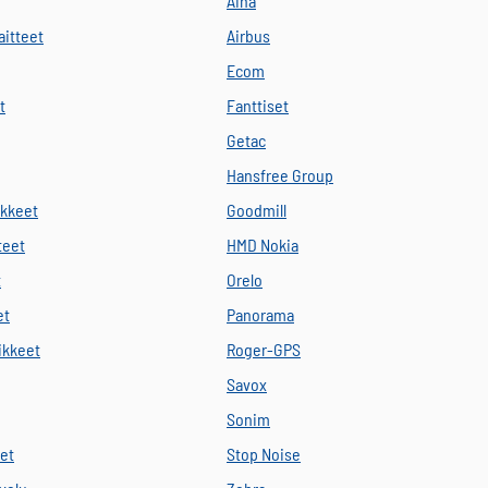
Aina
aitteet
Airbus
Ecom
t
Fanttiset
Getac
Hansfree Group
ikkeet
Goodmill
teet
HMD Nokia
t
Orelo
et
Panorama
vikkeet
Roger-GPS
Savox
Sonim
eet
Stop Noise