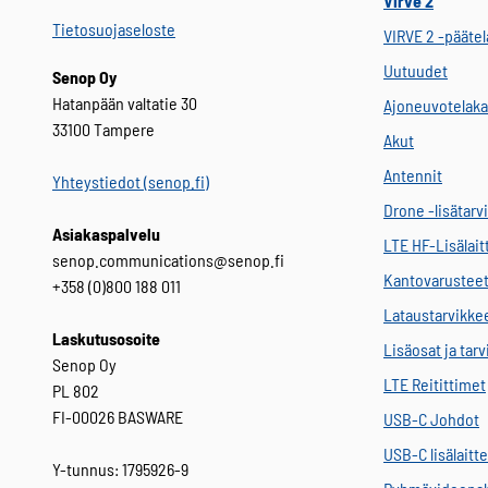
Virve 2
Tietosuojaseloste
VIRVE 2 -päätel
Uutuudet
Senop Oy
Hatanpään valtatie 30
Ajoneuvotelaka
33100 Tampere
Akut
Antennit
Yhteystiedot (senop.fi)
Drone -lisätarv
Asiakaspalvelu
LTE HF-Lisälait
senop.communications@senop.fi
Kantovarustee
+358 (0)800 188 011
Lataustarvikke
Laskutusosoite
Lisäosat ja tar
Senop Oy
LTE Reitittimet
PL 802
FI-00026 BASWARE
USB-C Johdot
USB-C lisälaitt
Y-tunnus: 1795926-9