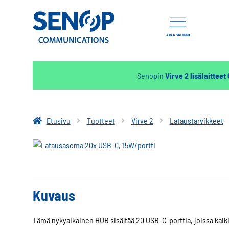
AVAA VALIKKO
Senopin
Virve 2 lisälaitteet
Etusivu
Tuotteet
Virve 2
Lataustarvikkeet
Kuvaus
Tämä nykyaikainen HUB sisältää 20 USB-C-porttia, joissa kaiki