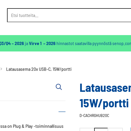
Etsi:
 Q3/Q4 – 2026
ja
Virve 1 – 2026
hinnastot saatavilla pyynnöstä
senop.co
Latausasema 20x USB-C, 15W/portti
Latausase
15W/portti
D-CACHRGHUB20C
ssa on Plug & Play -toiminnallisuus
Latausasema