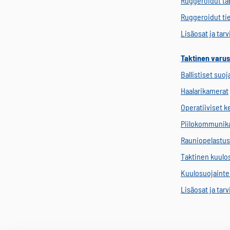
Ruggeroidut tab
Ruggeroidut ti
Lisäosat ja tar
Taktinen varus
Ballistiset suoj
Haalarikamerat
Operatiiviset 
Piilokommunik
Rauniopelastus
Taktinen kuulo
Kuulosuojainten
Lisäosat ja tar