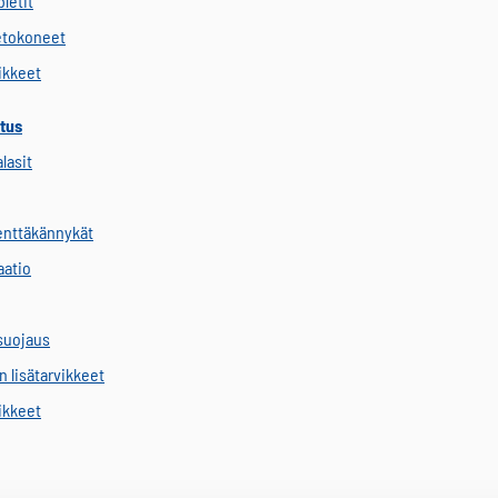
letit
etokoneet
vikkeet
tus
alasit
kenttäkännykät
aatio
suojaus
 lisätarvikkeet
vikkeet