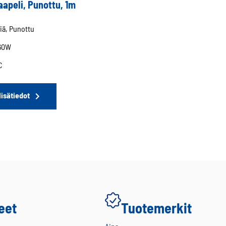
apeli, Punottu, 1m
riä, Punottu
 60W
C
lisätiedot
eet
Tuotemerkit