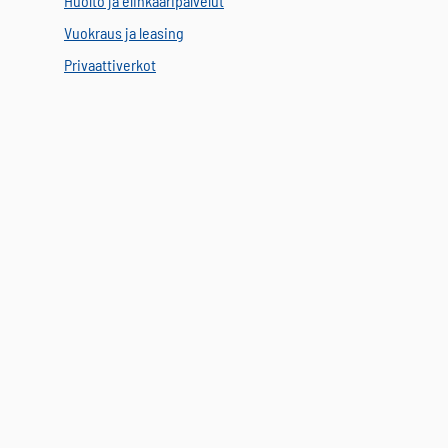
Huolto ja elinkaaripalvelut
Vuokraus ja leasing
Privaattiverkot