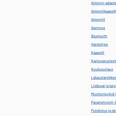
Antenni-adapte
Antennikaapeli
Antennit
Asennus
Bluetooth
Handsfree
Kaapelit
Kantovarustee
Kuulosuojaus
Lataustarvikke
Lisäosat ja tar
Moottoripyörä j
Parametrointi-
Puhdistus ja de