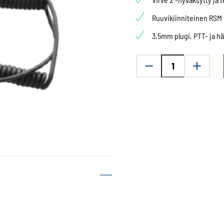
Ruuvikiinniteinen RSM
3,5mm plugi, PTT- ja h
Cybertel
LM75B
RSM
-
Ruuvikiinnitteinen
määrä