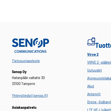
Tuott
Virve 2
Tietosuojaseloste
VIRVE 2 -päätel
Uutuudet
Senop Oy
Hatanpään valtatie 30
Ajoneuvotelaka
33100 Tampere
Akut
Antennit
Yhteystiedot (senop.fi)
Drone -lisätarv
Asiakaspalvelu
LTE HF-Lisälait