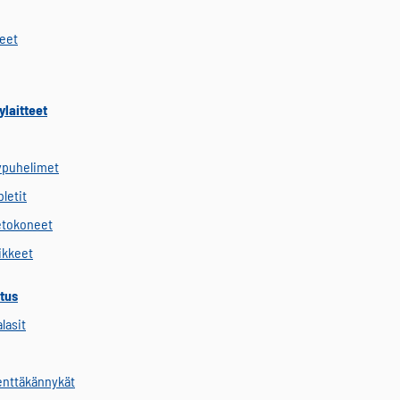
keet
ylaitteet
ypuhelimet
letit
etokoneet
vikkeet
tus
alasit
kenttäkännykät