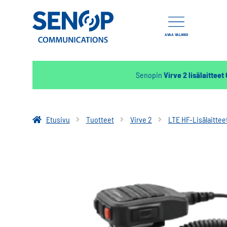
AVAA VALIKKO
Senopin
Virve 2 lisälaitteet
Etusivu
Tuotteet
Virve 2
LTE HF-Lisälaittee