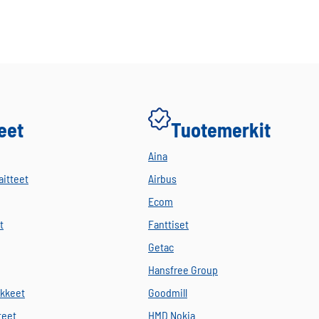
eet
Tuotemerkit
Aina
aitteet
Airbus
Ecom
t
Fanttiset
Getac
Hansfree Group
ikkeet
Goodmill
teet
HMD Nokia