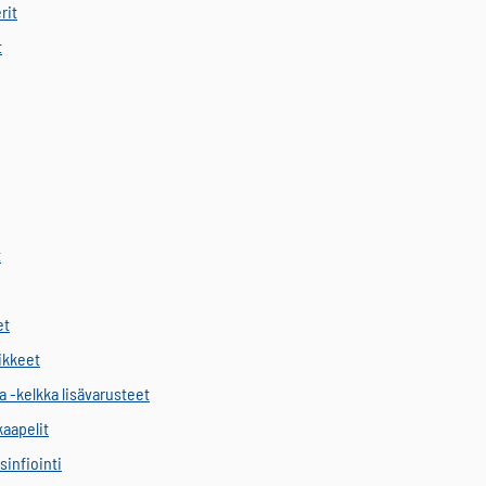
rit
t
t
et
vikkeet
a -kelkka lisävarusteet
kaapelit
sinfiointi