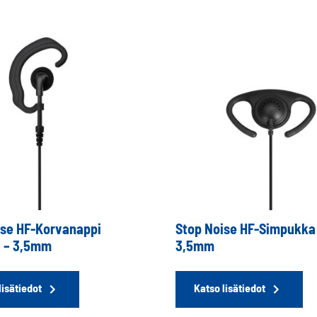
ise HF-Korvanappi
Stop Noise HF-Simpukka
a – 3,5mm
3,5mm
lisätiedot
Katso lisätiedot