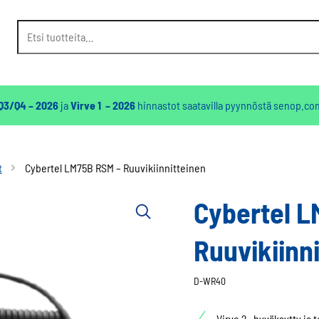
Etsi:
 Q3/Q4 – 2026
ja
Virve 1 – 2026
hinnastot saatavilla pyynnöstä
senop.co
t
Cybertel LM75B RSM – Ruuvikiinnitteinen
Cybertel L
Ruuvikiinn
D-WR40
Virve 2 -hyväksytty ja t