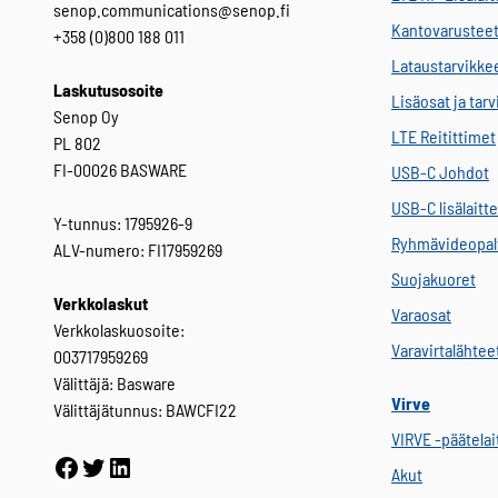
senop.communications@senop.fi
Kantovarustee
+358 (0)800 188 011
Lataustarvikke
Laskutusosoite
Lisäosat ja tar
Senop Oy
LTE Reitittimet
PL 802
FI-00026 BASWARE
USB-C Johdot
USB-C lisälaitt
Y-tunnus: 1795926-9
Ryhmävideopal
ALV-numero: FI17959269
Suojakuoret
Verkkolaskut
Varaosat
Verkkolaskuosoite:
Varavirtalähtee
003717959269
Välittäjä: Basware
Virve
Välittäjätunnus: BAWCFI22
VIRVE -päätelai
Facebook
Twitter
LinkedIn
Akut