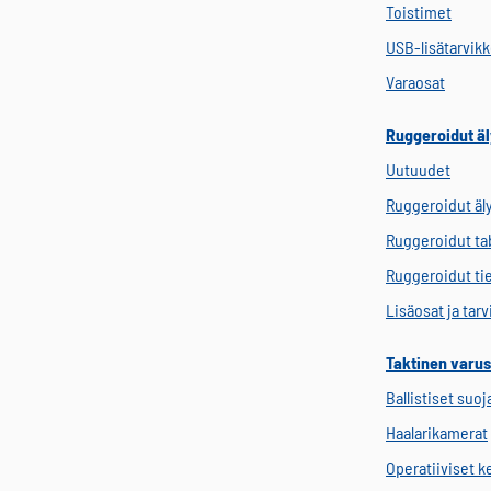
Toistimet
USB-lisätarvik
Varaosat
Ruggeroidut äl
Uutuudet
Ruggeroidut äl
Ruggeroidut tab
Ruggeroidut ti
Lisäosat ja tar
Taktinen varus
Ballistiset suoj
Haalarikamerat
Operatiiviset 