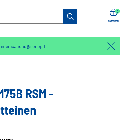
items
0
Haku
OSTOSKORI
mmunications@senop.fi
Hello:
Hide
notification
M75B RSM -
itteinen
estattu