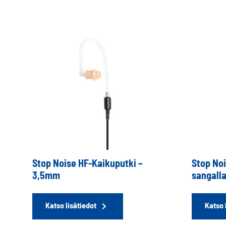
Stop Noise HF-Kaikuputki –
Stop No
3,5mm
sangall
Katso lisätiedot
Katso 