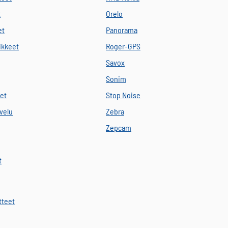
t
Orelo
et
Panorama
vikkeet
Roger-GPS
Savox
Sonim
eet
Stop Noise
velu
Zebra
Zepcam
t
tteet