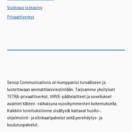
Vuokraus ja leasing
Privaattiverkot
Senop Communications on kumppanisi turvalliseen ja
luotettavaan ammattilaisviestintään. Tarjoamme yksityiset
TETRA-privaattiverkot, VIRVE-päätelaitteet ja sovellukset
avaimet käteen -ratkaisuna vuosikymmenten kokemuksella.
Kaikkiin toimituksiimme sisältyvät kattavat huolto-,
ohjelmointi- ja elinkaaripalvelut sekä perehdytys- ja
koulutuspalvelut.