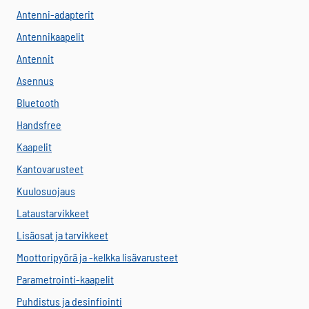
Antenni-adapterit
Antennikaapelit
Antennit
Asennus
Bluetooth
Handsfree
Kaapelit
Kantovarusteet
Kuulosuojaus
Lataustarvikkeet
Lisäosat ja tarvikkeet
Moottoripyörä ja -kelkka lisävarusteet
Parametrointi-kaapelit
Puhdistus ja desinfiointi