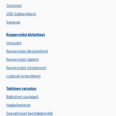
Toistimet
USB-lisätarvikkeet
Varaosat
Ruggeroidut älylaitteet
Uutuudet
Ruggeroidut älypuhelimet
Ruggeroidut tabletit
Ruggeroidut tietokoneet
Lisäosat ja tarvikkeet
Taktinen varustus
Ballistiset suojalasit
Haalarikamerat
Operatiiviset kenttäkännykät