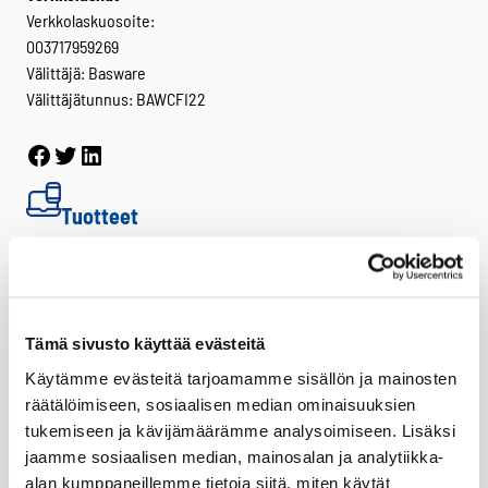
Verkkolaskuosoite:
003717959269
Välittäjä: Basware
Välittäjätunnus: BAWCFI22
Facebook
Twitter
LinkedIn
Tuotteet
Virve 2
VIRVE 2 -päätelaitteet
Uutuudet
Tämä sivusto käyttää evästeitä
Ajoneuvotelakat
Käytämme evästeitä tarjoamamme sisällön ja mainosten
Akut
räätälöimiseen, sosiaalisen median ominaisuuksien
Antennit
tukemiseen ja kävijämäärämme analysoimiseen. Lisäksi
jaamme sosiaalisen median, mainosalan ja analytiikka-
Drone -lisätarvikkeet
alan kumppaneillemme tietoja siitä, miten käytät