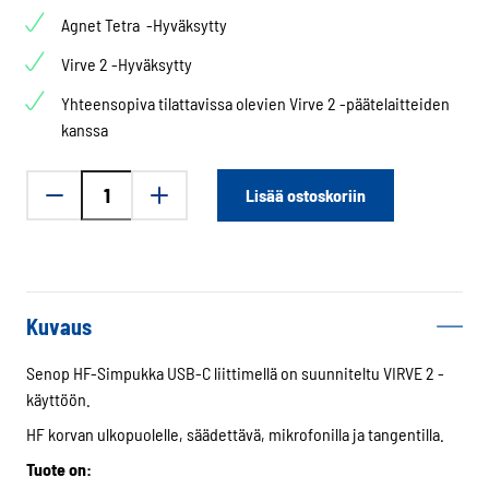
Agnet Tetra -Hyväksytty
Virve 2 -Hyväksytty
Yhteensopiva tilattavissa olevien Virve 2 -päätelaitteiden
kanssa
Senop
Lisää ostoskoriin
HF-
Simpukka
-
USB-
C
Kuvaus
määrä
Senop HF-Simpukka USB-C liittimellä on suunniteltu VIRVE 2 -
käyttöön.
HF korvan ulkopuolelle, säädettävä, mikrofonilla ja tangentilla.
Tuote on: