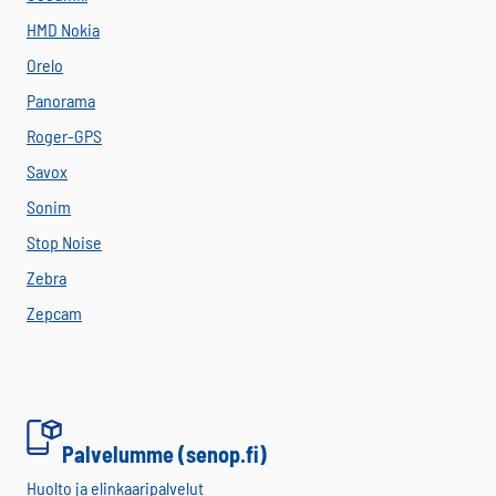
HMD Nokia
Orelo
Panorama
Roger-GPS
Savox
Sonim
Stop Noise
Zebra
Zepcam
Palvelumme (senop.fi)
Huolto ja elinkaaripalvelut