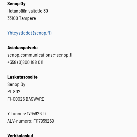
Senop Oy
Hatanpään valtatie 30
33100 Tampere
Yhteystiedot (senop.fi)
Asiakaspalvelu
senop.communications@senop.fi
+358 (0)800 188 011
Laskutusosoite
Senop Oy
PL 802
FI-00026 BASWARE
Y-tunnus: 1795926-9
ALV-numero: FI17959269
Verkkolaskut