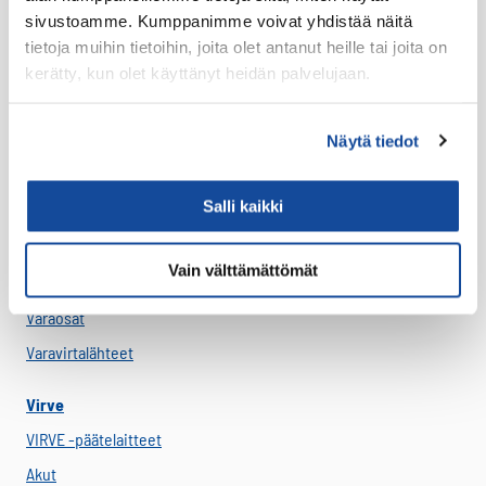
LTE HF-Lisälaitteet
sivustoamme. Kumppanimme voivat yhdistää näitä
Kantovarusteet
tietoja muihin tietoihin, joita olet antanut heille tai joita on
kerätty, kun olet käyttänyt heidän palvelujaan.
Lataustarvikkeet
Lisäosat ja tarvikkeet
Näytä tiedot
LTE Reitittimet
USB-C Johdot
Salli kaikki
USB-C lisälaitteet
Ryhmävideopalvelu
Vain välttämättömät
Suojakuoret
Varaosat
Varavirtalähteet
Virve
VIRVE -päätelaitteet
Akut