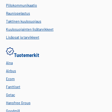
Piilokommunikaatio
Rauniopelastus
Taktinen kuulosuojaus
Kuulosuojainten lisätarvikkeet
Lisäosat ja tarvikkeet
Tuotemerkit
Aina
Airbus
Ecom
Fanttiset
Getac
Hansfree Group
Goodmill