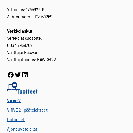
Y-tunnus: 1795926-9
ALV-numero: FI17959269
Verkkolaskut
Verkkolaskuosoite:
003717959269
Välittäjä: Basware
Välittäjätunnus: BAWCFI22
Facebook
Twitter
LinkedIn
Tuotteet
Virve 2
VIRVE 2 -päätelaitteet
Uutuudet
Ajoneuvotelakat