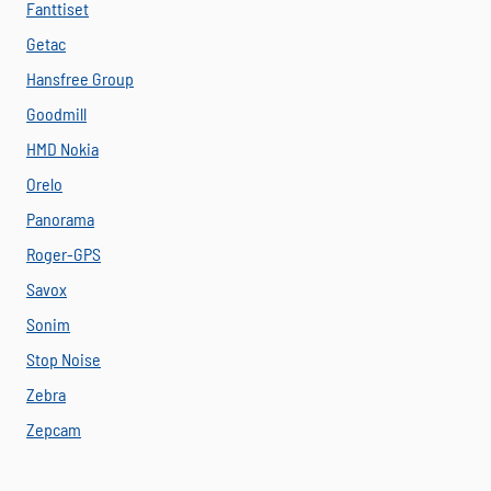
Fanttiset
Getac
Hansfree Group
Goodmill
HMD Nokia
Orelo
Panorama
Roger-GPS
Savox
Sonim
Stop Noise
Zebra
Zepcam