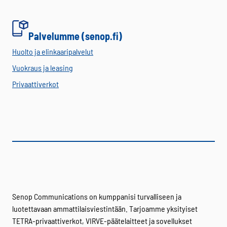
Palvelumme (senop.fi)
Huolto ja elinkaaripalvelut
Vuokraus ja leasing
Privaattiverkot
Senop Communications on kumppanisi turvalliseen ja
luotettavaan ammattilaisviestintään. Tarjoamme yksityiset
TETRA-privaattiverkot, VIRVE-päätelaitteet ja sovellukset