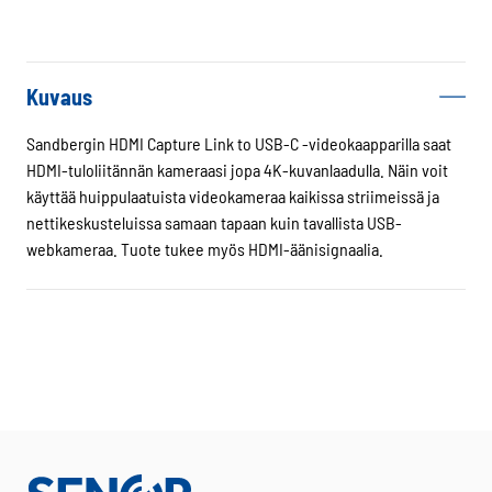
Capture
Link
to
USB-
Kuvaus
C
määrä
Sandbergin HDMI Capture Link to USB-C -videokaapparilla saat
HDMI-tuloliitännän kameraasi jopa 4K-kuvanlaadulla. Näin voit
käyttää huippulaatuista videokameraa kaikissa striimeissä ja
nettikeskusteluissa samaan tapaan kuin tavallista USB-
webkameraa. Tuote tukee myös HDMI-äänisignaalia.