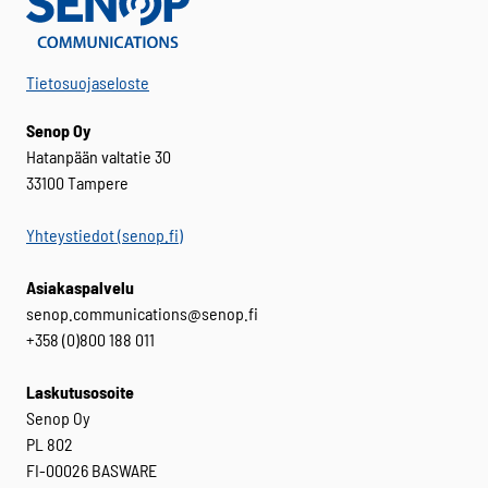
Tietosuojaseloste
Senop Oy
Hatanpään valtatie 30
33100 Tampere
Yhteystiedot (senop.fi)
Asiakaspalvelu
senop.communications@senop.fi
+358 (0)800 188 011
Laskutusosoite
Senop Oy
PL 802
FI-00026 BASWARE