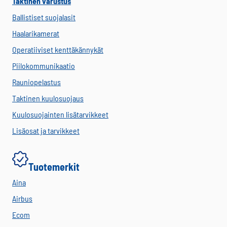
Taktinen varustus
Ballistiset suojalasit
Haalarikamerat
Operatiiviset kenttäkännykät
Piilokommunikaatio
Rauniopelastus
Taktinen kuulosuojaus
Kuulosuojainten lisätarvikkeet
Lisäosat ja tarvikkeet
Tuotemerkit
Aina
Airbus
Ecom