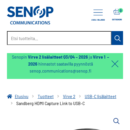
items
0
OSTOSKORI
AVAA VALIKKO
Etsi:
Haku
Senopin
Virve 2 lisälaitteet Q3/Q4 – 2026
ja
Virve 1 –
2026
hinnastot saatavilla pyynnöstä
Hello:
senop.communications@senop.fi
Hide
notifica
Etusivu
Tuotteet
Virve 2
USB-C lisälaitteet
Sandberg HDMI Capture Link to USB-C