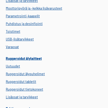
Lisäosat ja tarvikkeet
Moottoripyörä ja -kelkka lisävarusteet
Parametrointi-kaapelit
Puhdistus ja desinfiointi
Toistimet
USB-lisätarvikkeet
Varaosat
Ruggeroidut älylaitteet
Uutuudet
Ruggeroidut älypuhelimet
Ruggeroidut tabletit
Ruggeroidut tietokoneet
Lisäosat ja tarvikkeet