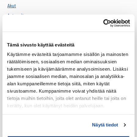
Akut
Antennit
Drone -lisätarvikkeet
LTE HF-Lisälaitteet
Kantovarusteet
Tämä sivusto käyttää evästeitä
Lataustarvikkeet
Käytämme evästeitä tarjoamamme sisällön ja mainosten
räätälöimiseen, sosiaalisen median ominaisuuksien
Lisäosat ja tarvikkeet
tukemiseen ja kävijämäärämme analysoimiseen. Lisäksi
LTE Reitittimet
jaamme sosiaalisen median, mainosalan ja analytiikka-
USB-C Johdot
alan kumppaneillemme tietoja siitä, miten käytät
sivustoamme. Kumppanimme voivat yhdistää näitä
USB-C lisälaitteet
tietoja muihin tietoihin, joita olet antanut heille tai joita on
Ryhmävideopalvelu
kerätty, kun olet käyttänyt heidän palvelujaan.
Suojakuoret
Varaosat
Näytä tiedot
Varavirtalähteet