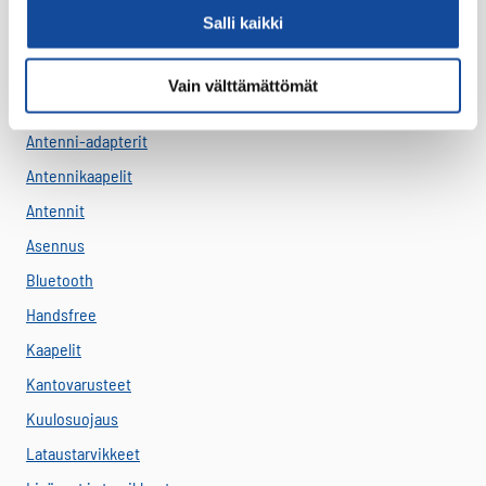
Salli kaikki
Virve
VIRVE -päätelaitteet
Vain välttämättömät
Akut
Antenni-adapterit
Antennikaapelit
Antennit
Asennus
Bluetooth
Handsfree
Kaapelit
Kantovarusteet
Kuulosuojaus
Lataustarvikkeet