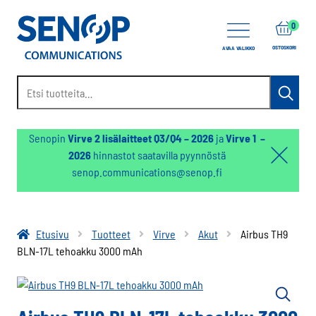
items
0
OSTOSKORI
AVAA VALIKKO
Etsi:
Haku
Senopin
Virve 2 lisälaitteet Q3/Q4 – 2026
ja
Virve 1 –
2026
hinnastot saatavilla pyynnöstä
Hello:
senop.communications@senop.fi
Hide
notifica
Etusivu
Tuotteet
Virve
Akut
Airbus TH9
BLN-17L tehoakku 3000 mAh