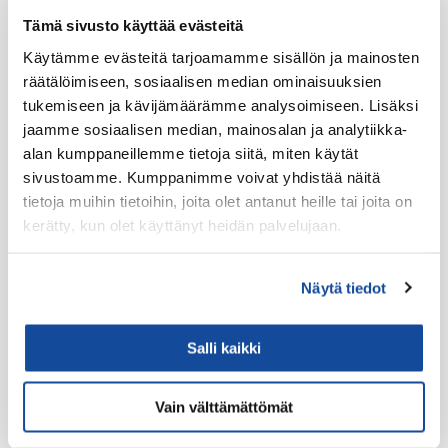
Tämä sivusto käyttää evästeitä
Käytämme evästeitä tarjoamamme sisällön ja mainosten
Tuotteet
räätälöimiseen, sosiaalisen median ominaisuuksien
Virve 2
tukemiseen ja kävijämäärämme analysoimiseen. Lisäksi
VIRVE 2 -päätelaitteet
jaamme sosiaalisen median, mainosalan ja analytiikka-
alan kumppaneillemme tietoja siitä, miten käytät
Uutuudet
sivustoamme. Kumppanimme voivat yhdistää näitä
Ajoneuvotelakat
tietoja muihin tietoihin, joita olet antanut heille tai joita on
Akut
kerätty, kun olet käyttänyt heidän palvelujaan.
Antennit
Näytä tiedot
Drone -lisätarvikkeet
LTE HF-Lisälaitteet
Salli kaikki
Kantovarusteet
Lataustarvikkeet
Vain välttämättömät
Lisäosat ja tarvikkeet