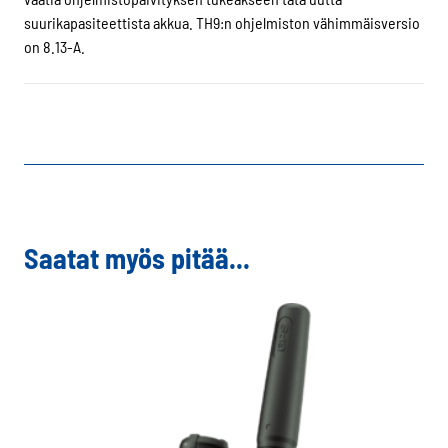
suurikapasiteettista akkua. TH9:n ohjelmiston vähimmäisversio
on 8.13-A.
Saatat myös pitää...