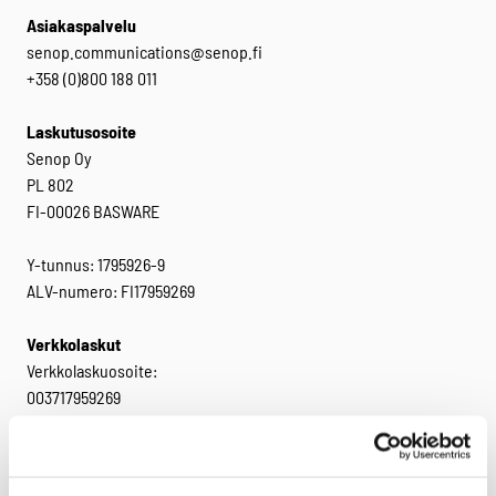
Asiakaspalvelu
senop.communications@senop.fi
+358 (0)800 188 011
Laskutusosoite
Senop Oy
PL 802
FI-00026 BASWARE
Y-tunnus: 1795926-9
ALV-numero: FI17959269
Verkkolaskut
Verkkolaskuosoite:
003717959269
Välittäjä: Basware
Välittäjätunnus: BAWCFI22
Facebook
Twitter
LinkedIn