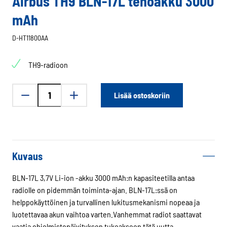
Airbus TH9 BLN-17L tehoakku 3000
mAh
D-HT11800AA
TH9-radioon
Airbus
Lisää ostoskoriin
TH9
BLN-
17L
tehoakku
3000
Kuvaus
mAh
määrä
BLN-17L 3,7V Li-ion -akku 3000 mAh:n kapasiteetilla antaa
radiolle on pidemmän toiminta-ajan. BLN-17L:ssä on
helppokäyttöinen ja turvallinen lukitusmekanismi nopeaa ja
luotettavaa akun vaihtoa varten.Vanhemmat radiot saattavat
vaatia ohjelmistopäivityksen tukeakseen tätä uutta