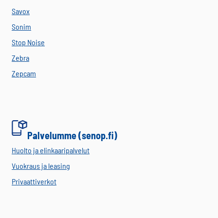
Savox
Sonim
Stop Noise
Zebra
Zepcam
Palvelumme (senop.fi)
Huolto ja elinkaaripalvelut
Vuokraus ja leasing
Privaattiverkot