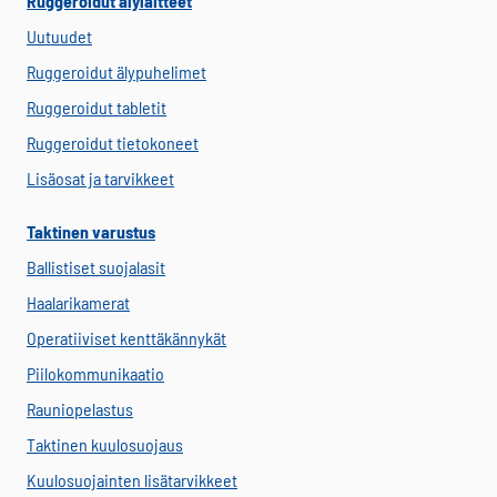
Ruggeroidut älylaitteet
Uutuudet
Ruggeroidut älypuhelimet
Ruggeroidut tabletit
Ruggeroidut tietokoneet
Lisäosat ja tarvikkeet
Taktinen varustus
Ballistiset suojalasit
Haalarikamerat
Operatiiviset kenttäkännykät
Piilokommunikaatio
Rauniopelastus
Taktinen kuulosuojaus
Kuulosuojainten lisätarvikkeet