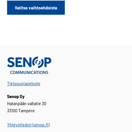
Tällä
Valitse vaihtoehdoista
tuotteella
on
useampi
muunnelma.
Voit
tehdä
valinnat
tuotteen
sivulla.
Tietosuojaseloste
Senop Oy
Hatanpään valtatie 30
33100 Tampere
Yhteystiedot (senop.fi)