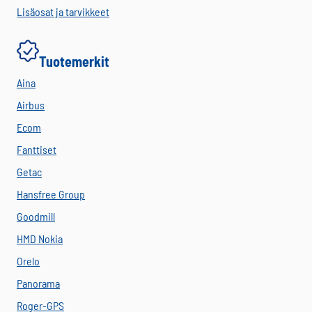
Lisäosat ja tarvikkeet
Tuotemerkit
Aina
Airbus
Ecom
Fanttiset
Getac
Hansfree Group
Goodmill
HMD Nokia
Orelo
Panorama
Roger-GPS