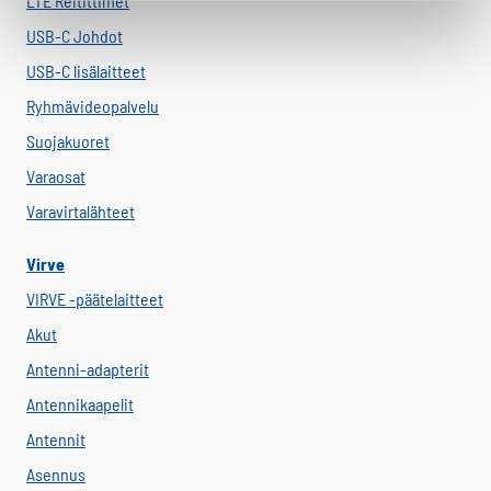
LTE Reitittimet
USB-C Johdot
USB-C lisälaitteet
Ryhmävideopalvelu
Suojakuoret
Varaosat
Varavirtalähteet
Virve
VIRVE -päätelaitteet
Akut
Antenni-adapterit
Antennikaapelit
Antennit
Asennus