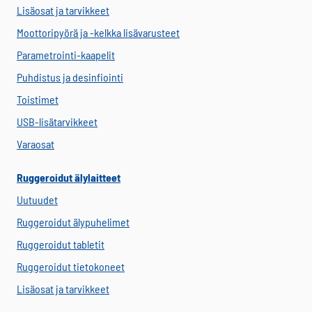
Lisäosat ja tarvikkeet
Moottoripyörä ja -kelkka lisävarusteet
Parametrointi-kaapelit
Puhdistus ja desinfiointi
Toistimet
USB-lisätarvikkeet
Varaosat
Ruggeroidut älylaitteet
Uutuudet
Ruggeroidut älypuhelimet
Ruggeroidut tabletit
Ruggeroidut tietokoneet
Lisäosat ja tarvikkeet