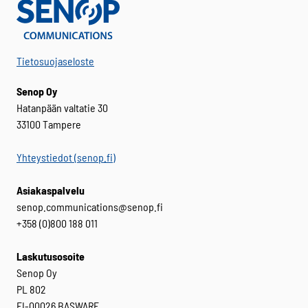
Tietosuojaseloste
Senop Oy
Hatanpään valtatie 30
33100 Tampere
Yhteystiedot (senop.fi)
Asiakaspalvelu
senop.communications@senop.fi
+358 (0)800 188 011
Laskutusosoite
Senop Oy
PL 802
FI-00026 BASWARE