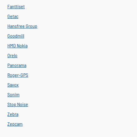
Fanttiset
Getac
Hansfree Group
Goodmill
HMD Nokia
Orelo
Panorama
Roger-GPS
Savox
Sonim
Stop Noise
Zebra
Zepcam