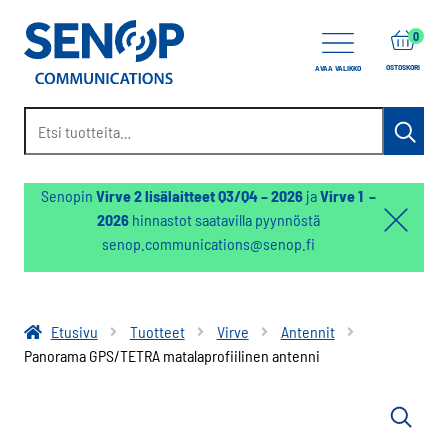
0
OSTOSKORI
AVAA VALIKKO
Etsi:
Haku
Senopin
Virve 2 lisälaitteet Q3/Q4 – 2026
ja
Virve 1 –
2026
hinnastot saatavilla pyynnöstä
Hello:
senop.communications@senop.fi
Hide
notifica
Etusivu
Tuotteet
Virve
Antennit
Panorama GPS/TETRA matalaprofiilinen antenni