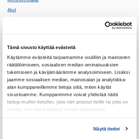
Akut
Antennit
Drone -lisätarvikkeet
LTE HF-Lisälaitteet
Tämä sivusto käyttää evästeitä
Kantovarusteet
Käytämme evästeitä tarjoamamme sisällön ja mainosten
Lataustarvikkeet
räätälöimiseen, sosiaalisen median ominaisuuksien
Lisäosat ja tarvikkeet
tukemiseen ja kävijämäärämme analysoimiseen. Lisäksi
LTE Reitittimet
jaamme sosiaalisen median, mainosalan ja analytiikka-
alan kumppaneillemme tietoja siitä, miten käytät
USB-C Johdot
sivustoamme. Kumppanimme voivat yhdistää näitä
USB-C lisälaitteet
tietoja muihin tietoihin, joita olet antanut heille tai joita on
Ryhmävideopalvelu
kerätty, kun olet käyttänyt heidän palvelujaan.
Suojakuoret
Varaosat
Näytä tiedot
Varavirtalähteet