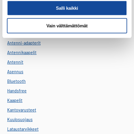
Salli kaikki
Virve
VIRVE -päätelaitteet
Vain välttämättömät
Akut
Antenni-adapterit
Antennikaapelit
Antennit
Asennus
Bluetooth
Handsfree
Kaapelit
Kantovarusteet
Kuulosuojaus
Lataustarvikkeet