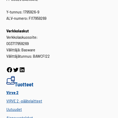
Y-tunnus: 1795926-9
ALV-numero: FI17959269
Verkkolaskut
Verkkolaskuosoite:
003717959269
Välittäjä: Basware
Välittäjätunnus: BAWCFI22
Facebook
Twitter
LinkedIn
Tuotteet
Virve 2
VIRVE 2 -päätelaitteet
Uutuudet
Ajoneuvotelakat