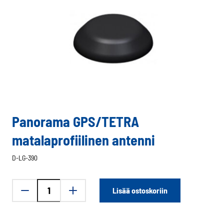
Panorama GPS/TETRA
matalaprofiilinen antenni
D-LG-390
Panorama
Lisää ostoskoriin
GPS/TETRA
matalaprofiilinen
antenni