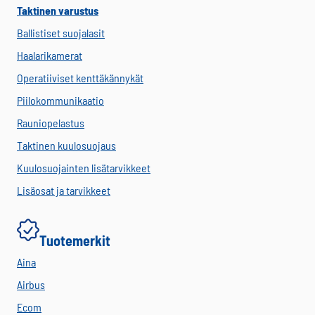
Taktinen varustus
Ballistiset suojalasit
Haalarikamerat
Operatiiviset kenttäkännykät
Piilokommunikaatio
Rauniopelastus
Taktinen kuulosuojaus
Kuulosuojainten lisätarvikkeet
Lisäosat ja tarvikkeet
Tuotemerkit
Aina
Airbus
Ecom