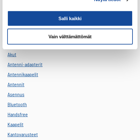
Varaosat
Salli kaikki
Varavirtalähteet
Virve
Vain välttämättömät
VIRVE -päätelaitteet
Akut
Antenni-adapterit
Antennikaapelit
Antennit
Asennus
Bluetooth
Handsfree
Kaapelit
Kantovarusteet