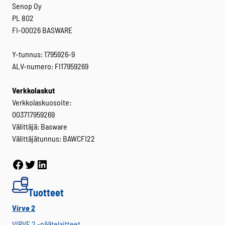
Senop Oy
PL 802
FI-00026 BASWARE
Y-tunnus: 1795926-9
ALV-numero: FI17959269
Verkkolaskut
Verkkolaskuosoite:
003717959269
Välittäjä: Basware
Välittäjätunnus: BAWCFI22
Facebook
Twitter
LinkedIn
Tuotteet
Virve 2
VIRVE 2 -päätelaitteet