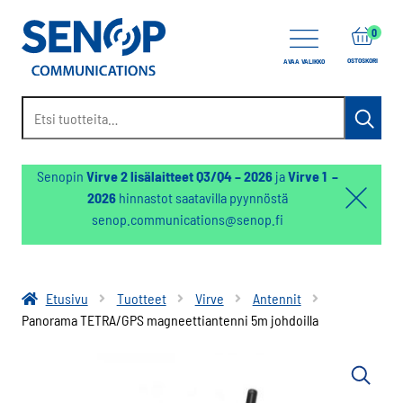
items
0
OSTOSKORI
AVAA VALIKKO
Etsi:
Haku
Senopin
Virve 2 lisälaitteet Q3/Q4 – 2026
ja
Virve 1 –
2026
hinnastot saatavilla pyynnöstä
Hello:
senop.communications@senop.fi
Hide
notifica
Etusivu
Tuotteet
Virve
Antennit
Panorama TETRA/GPS magneettiantenni 5m johdoilla