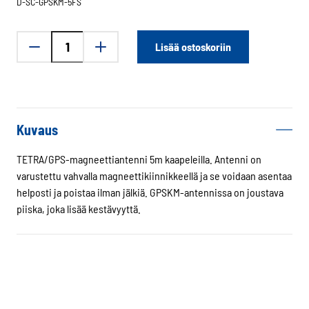
D-SC-GPSKM-5FS
Panorama
Lisää ostoskoriin
TETRA/GPS
magneettiantenni
5m
johdoilla
määrä
Kuvaus
TETRA/GPS-magneettiantenni 5m kaapeleilla. Antenni on
varustettu vahvalla magneettikiinnikkeellä ja se voidaan asentaa
helposti ja poistaa ilman jälkiä. GPSKM-antennissa on joustava
piiska, joka lisää kestävyyttä.