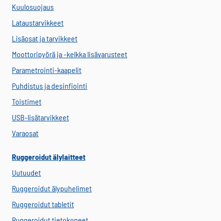
Kuulosuojaus
Lataustarvikkeet
Lisäosat ja tarvikkeet
Moottoripyörä ja -kelkka lisävarusteet
Parametrointi-kaapelit
Puhdistus ja desinfiointi
Toistimet
USB-lisätarvikkeet
Varaosat
Ruggeroidut älylaitteet
Uutuudet
Ruggeroidut älypuhelimet
Ruggeroidut tabletit
Ruggeroidut tietokoneet