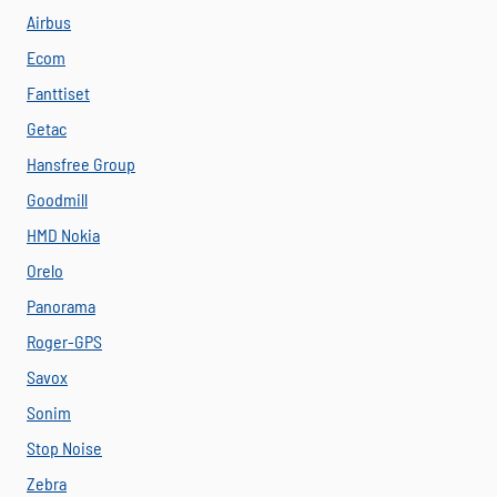
Airbus
Ecom
Fanttiset
Getac
Hansfree Group
Goodmill
HMD Nokia
Orelo
Panorama
Roger-GPS
Savox
Sonim
Stop Noise
Zebra