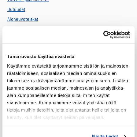
Uutuudet
Ajoneuvotelakat
Akut
Antennit
Drone -lisätarvikkeet
Tämä sivusto käyttää evästeitä
LTE HF-Lisälaitteet
Käytämme evästeitä tarjoamamme sisällön ja mainosten
Kantovarusteet
räätälöimiseen, sosiaalisen median ominaisuuksien
Lataustarvikkeet
tukemiseen ja kävijämäärämme analysoimiseen. Lisäksi
Lisäosat ja tarvikkeet
jaamme sosiaalisen median, mainosalan ja analytiikka-
alan kumppaneillemme tietoja siitä, miten käytät
LTE Reitittimet
sivustoamme. Kumppanimme voivat yhdistää näitä
USB-C Johdot
tietoja muihin tietoihin, joita olet antanut heille tai joita on
USB-C lisälaitteet
kerätty, kun olet käyttänyt heidän palvelujaan.
Ryhmävideopalvelu
Suojakuoret
Näytä tiedot