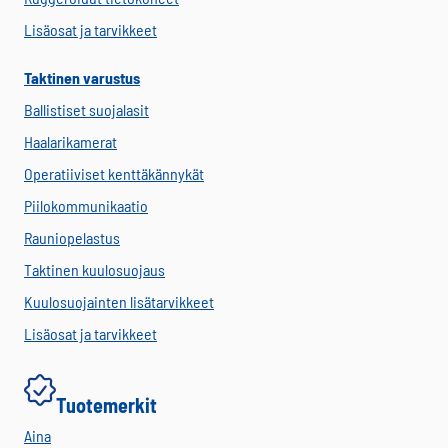
Lisäosat ja tarvikkeet
Taktinen varustus
Ballistiset suojalasit
Haalarikamerat
Operatiiviset kenttäkännykät
Piilokommunikaatio
Rauniopelastus
Taktinen kuulosuojaus
Kuulosuojainten lisätarvikkeet
Lisäosat ja tarvikkeet
Tuotemerkit
Aina