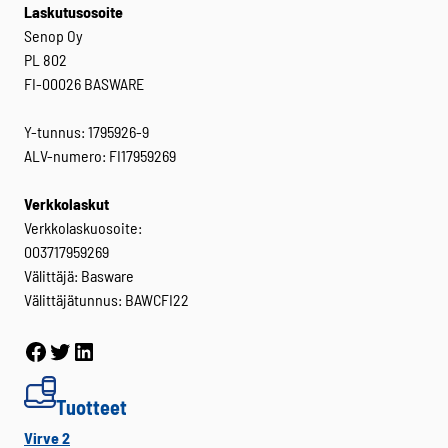
Laskutusosoite
Senop Oy
PL 802
FI-00026 BASWARE
Y-tunnus: 1795926-9
ALV-numero: FI17959269
Verkkolaskut
Verkkolaskuosoite:
003717959269
Välittäjä: Basware
Välittäjätunnus: BAWCFI22
Facebook
Twitter
LinkedIn
Tuotteet
Virve 2