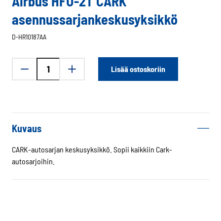
Airbus HFU-2T CARK
asennussarjankeskusyksikkö
D-HR10187AA
Airbus
Lisää ostoskoriin
HFU-
2T
CARK
asennussarjankeskusyksikkö
määrä
Kuvaus
CARK-autosarjan keskusyksikkö. Sopii kaikkiin Cark-
autosarjoihin.