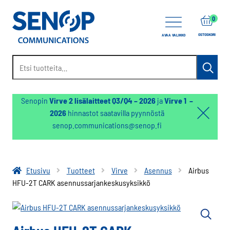
items
0
OSTOSKORI
AVAA VALIKKO
Etsi:
Haku
Senopin
Virve 2 lisälaitteet Q3/Q4 – 2026
ja
Virve 1 –
2026
hinnastot saatavilla pyynnöstä
Hello:
senop.communications@senop.fi
Hide
notifica
Etusivu
Tuotteet
Virve
Asennus
Airbus
HFU-2T CARK asennussarjankeskusyksikkö