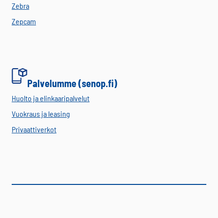
Zebra
Zepcam
Palvelumme (senop.fi)
Huolto ja elinkaaripalvelut
Vuokraus ja leasing
Privaattiverkot