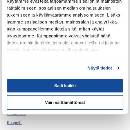
Käytämme evästeitä tarjoamamme sisällön ja mainosten
Suojakuoret
räätälöimiseen, sosiaalisen median ominaisuuksien
tukemiseen ja kävijämäärämme analysoimiseen. Lisäksi
Varaosat
jaamme sosiaalisen median, mainosalan ja analytiikka-
Varavirtalähteet
alan kumppaneillemme tietoja siitä, miten käytät
sivustoamme. Kumppanimme voivat yhdistää näitä
Virve
tietoja muihin tietoihin, joita olet antanut heille tai joita on
VIRVE -päätelaitteet
kerätty, kun olet käyttänyt heidän palvelujaan.
Akut
Antenni-adapterit
Näytä tiedot
Antennikaapelit
Antennit
Salli kaikki
Asennus
Vain välttämättömät
Bluetooth
Handsfree
Kaapelit