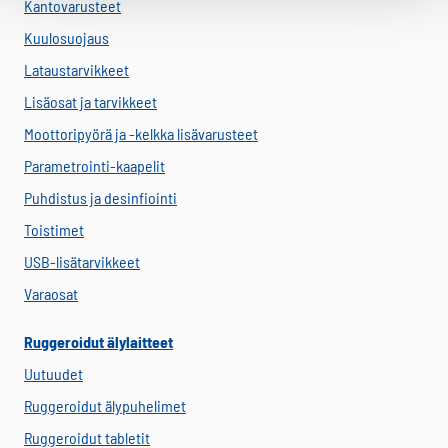
Kantovarusteet
Kuulosuojaus
Lataustarvikkeet
Lisäosat ja tarvikkeet
Moottoripyörä ja -kelkka lisävarusteet
Parametrointi-kaapelit
Puhdistus ja desinfiointi
Toistimet
USB-lisätarvikkeet
Varaosat
Ruggeroidut älylaitteet
Uutuudet
Ruggeroidut älypuhelimet
Ruggeroidut tabletit