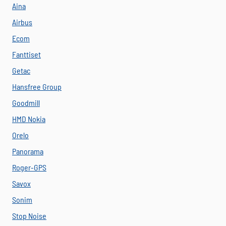
Aina
Airbus
Ecom
Fanttiset
Getac
Hansfree Group
Goodmill
HMD Nokia
Orelo
Panorama
Roger-GPS
Savox
Sonim
Stop Noise