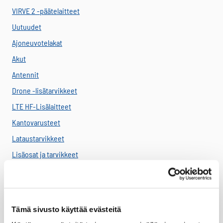
VIRVE 2 -päätelaitteet
Uutuudet
Ajoneuvotelakat
Akut
Antennit
Drone -lisätarvikkeet
LTE HF-Lisälaitteet
Kantovarusteet
Lataustarvikkeet
Lisäosat ja tarvikkeet
LTE Reitittimet
USB-C Johdot
USB-C lisälaitteet
Tämä sivusto käyttää evästeitä
Ryhmävideopalvelu