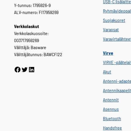
USB-C lisälaitt
Y-tunnus: 1795926-9
Ryhmävideopal
ALV-numero: FI17959269
Suojakuoret
Verkkolaskut
Varaosat
Verkkolaskuosoite:
Varavirtalähtee
003717959269
Välittäjä: Basware
Virve
Välittäjätunnus: BAWCFI22
VIRVE -päätelai
Facebook
Twitter
LinkedIn
Akut
Antenni-adapte
Antennikaapeli
Antennit
Asennus
Bluetooth
Handsfree