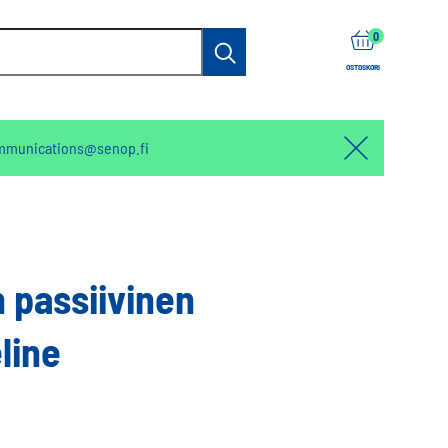
items
0
Haku
OSTOSKORI
mmunications@senop.fi
Hello:
Hide
notification
n passiivinen
line