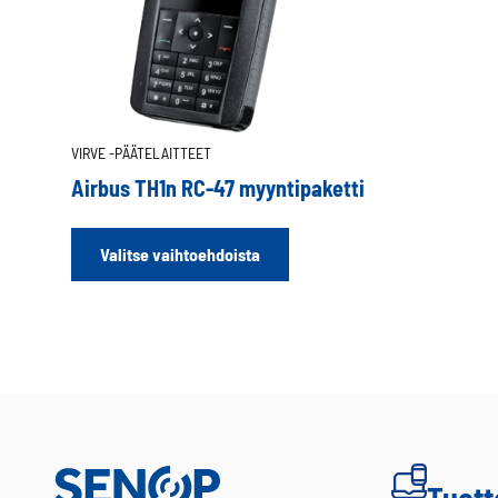
VIRVE -PÄÄTELAITTEET
Airbus TH1n RC-47 myyntipaketti
Tällä
Valitse vaihtoehdoista
tuotteella
on
useampi
muunnelma.
Voit
tehdä
valinnat
tuotteen
sivulla.
Tuott