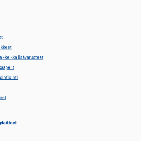
t
et
vikkeet
a -kelkka lisävarusteet
kaapelit
sinfiointi
keet
ylaitteet