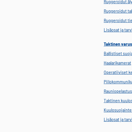
Ruggeroidut äl
Ruggeroidut tab
Ruggeroidut ti
Lisäosat ja tar
Taktinen varus
Ballistiset suoj
Haalarikamerat
Operatiiviset 
Piilokommunik
Rauniopelastus
Taktinen kuulo
Kuulosuojainten
Lisäosat ja tar