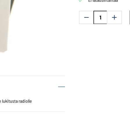
Brodit
TH1n
passiivinen
ajoneuvoteline
määrä
 lukitusta radiolle