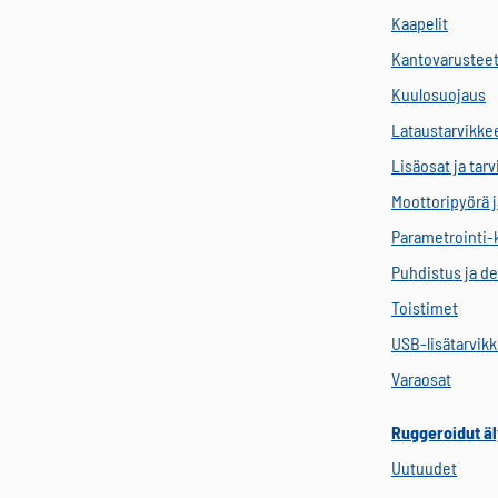
Kaapelit
Kantovarustee
Kuulosuojaus
Lataustarvikke
Lisäosat ja tar
Moottoripyörä j
Parametrointi-
Puhdistus ja de
Toistimet
USB-lisätarvik
Varaosat
Ruggeroidut äl
Uutuudet