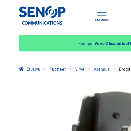
AVAA VALIKKO
Senopin
Virve 2 lisälaitteet
Etusivu
Tuotteet
Virve
Asennus
Brodit