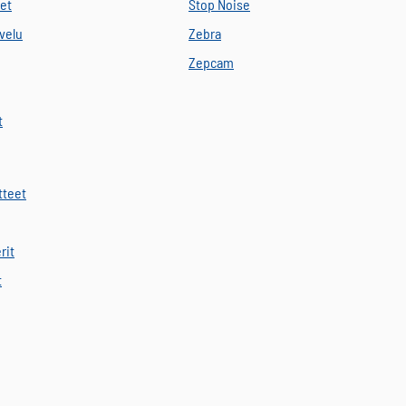
eet
Stop Noise
velu
Zebra
Zepcam
t
tteet
rit
t