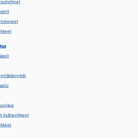
ypuhelimet
letit
etokoneet
vikkeet
tus
alasit
kenttäkännykät
aatio
suojaus
 lisätarvikkeet
vikkeet