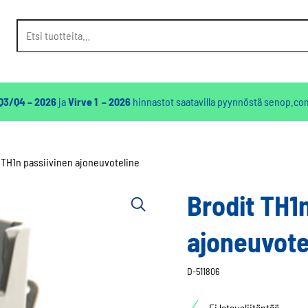
Etsi:
 Q3/Q4 – 2026
ja
Virve 1 – 2026
hinnastot saatavilla pyynnöstä
senop.co
 TH1n passiivinen ajoneuvoteline
Brodit TH1
ajoneuvote
D-511806
Ei latausliitäntää