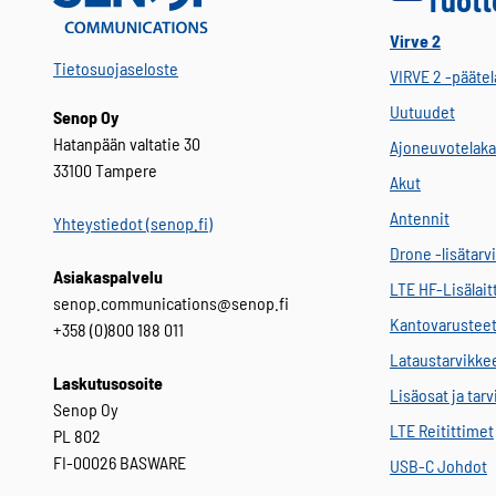
Virve 2
Tietosuojaseloste
VIRVE 2 -päätel
Uutuudet
Senop Oy
Hatanpään valtatie 30
Ajoneuvotelaka
33100 Tampere
Akut
Antennit
Yhteystiedot (senop.fi)
Drone -lisätarv
Asiakaspalvelu
LTE HF-Lisälait
senop.communications@senop.fi
Kantovarustee
+358 (0)800 188 011
Lataustarvikke
Laskutusosoite
Lisäosat ja tar
Senop Oy
LTE Reitittimet
PL 802
FI-00026 BASWARE
USB-C Johdot