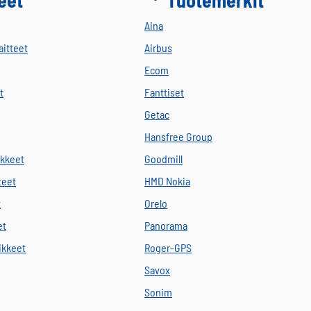
Aina
aitteet
Airbus
Ecom
t
Fanttiset
Getac
Hansfree Group
ikkeet
Goodmill
teet
HMD Nokia
t
Orelo
et
Panorama
vikkeet
Roger-GPS
Savox
Sonim