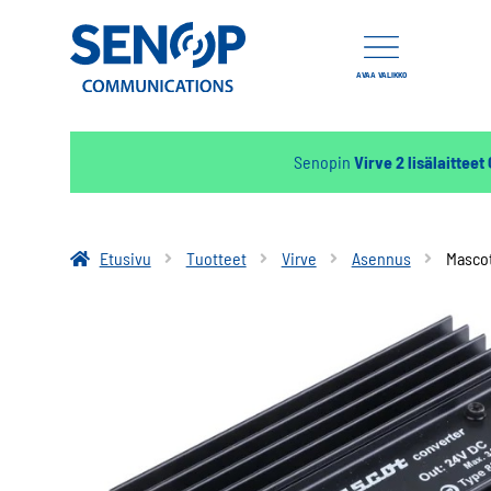
AVAA VALIKKO
Senopin
Virve 2 lisälaitteet
Etusivu
Tuotteet
Virve
Asennus
Masco