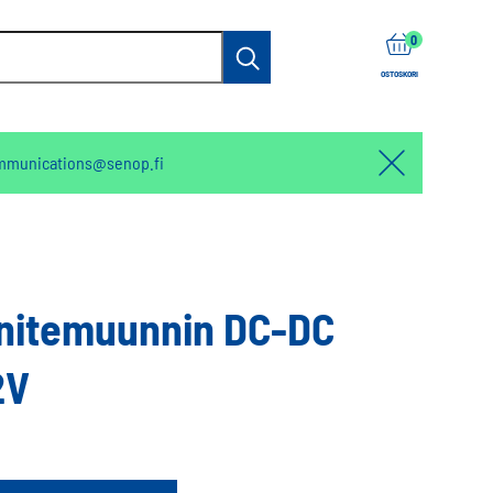
items
0
Haku
OSTOSKORI
mmunications@senop.fi
Hello:
Hide
notification
nnitemuunnin DC-DC
2V