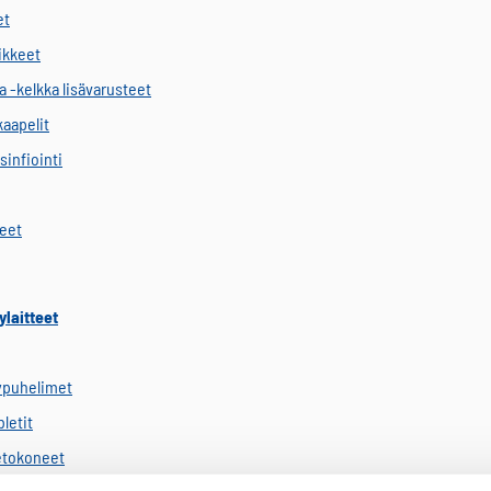
et
vikkeet
a -kelkka lisävarusteet
kaapelit
sinfiointi
keet
ylaitteet
ypuhelimet
letit
etokoneet