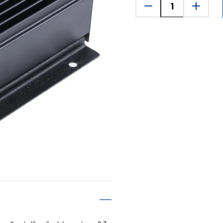
jännitemuunnin
DC-
DC
8862
24/12V
määrä