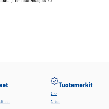
osulku- ja lämpösulakesuojaus. 6.3
eet
Tuotemerkit
Aina
aitteet
Airbus