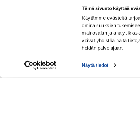
Lisäosat ja tar
Tämä sivusto käyttää eväs
Taktinen varus
Käytämme evästeitä tarjoa
Ballistiset suoj
ominaisuuksien tukemisee
mainosalan ja analytiikka
Haalarikamerat
voivat yhdistää näitä tietoja
Operatiiviset 
heidän palvelujaan.
Piilokommunik
Rauniopelastus
Näytä tiedot
Taktinen kuulo
Kuulosuojainten
Lisäosat ja tar