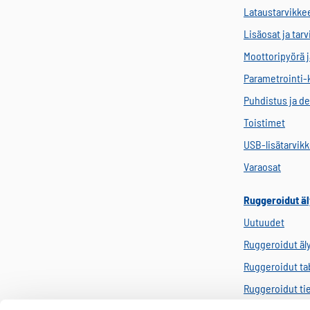
Lataustarvikke
Lisäosat ja tar
Moottoripyörä j
Parametrointi-
Puhdistus ja de
Toistimet
USB-lisätarvik
Varaosat
Ruggeroidut äl
Uutuudet
Ruggeroidut äl
Ruggeroidut tab
Ruggeroidut ti