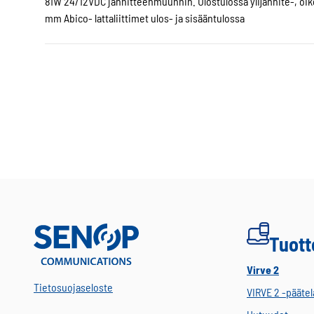
81W 24/12VDC jännitteenmuunnin. Ulostulossa ylijännite-, oik
mm Abico- lattaliittimet ulos- ja sisääntulossa
Tuott
Virve 2
Tietosuojaseloste
VIRVE 2 -päätel