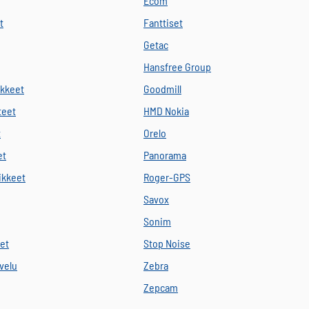
Ecom
t
Fanttiset
Getac
Hansfree Group
ikkeet
Goodmill
teet
HMD Nokia
t
Orelo
et
Panorama
vikkeet
Roger-GPS
Savox
Sonim
eet
Stop Noise
velu
Zebra
Zepcam