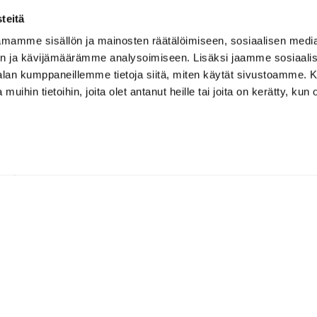
vikkeet
teitä
tus
mamme sisällön ja mainosten räätälöimiseen, sosiaalisen medi
alasit
n ja kävijämäärämme analysoimiseen. Lisäksi jaamme sosiaali
-alan kumppaneillemme tietoja siitä, miten käytät sivustoamme
 muihin tietoihin, joita olet antanut heille tai joita on kerätty, kun 
kenttäkännykät
aatio
suojaus
 lisätarvikkeet
vikkeet