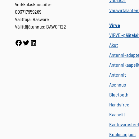
Varaosat
Verkkolaskuosoite:
Varavirtalähtee
003717959269
Välittäjä: Basware
Virve
Välittäjätunnus: BAWCFI22
VIRVE -päätelai
Facebook
Twitter
LinkedIn
Akut
Antenni-adapte
Antennikaapeli
Antennit
Asennus
Bluetooth
Handsfree
Kaapelit
Kantovarustee
Kuulosuojaus