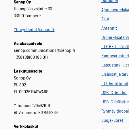
Uutuudet
Senop Oy
Hatanpään valtatie 30
Ajoneuvotelaka
33100 Tampere
Akut
Antennit
Yhteystiedot (senop.fi)
Drone -lisätarv
Asiakaspalvelu
LTE HF-Lisälait
senop.communications@senop.fi
Kantovarustee
+358 (0)800 188 011
Lataustarvikke
Laskutusosoite
Lisäosat ja tar
Senop Oy
LTE Reitittimet
PL 802
FI-00026 BASWARE
USB-C Johdot
USB-C lisälaitt
Y-tunnus: 1795926-9
Ryhmävideopal
ALV-numero: FI17959269
Suojakuoret
Verkkolaskut