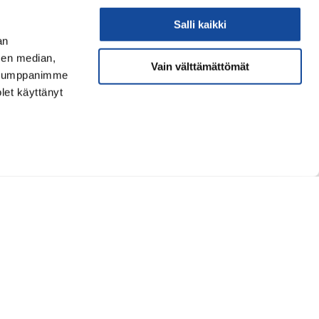
Salli kaikki
an
sen median,
Vain välttämättömät
. Kumppanimme
olet käyttänyt