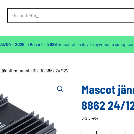
Etsi:
 Q3/Q4 – 2026
ja
Virve 1 – 2026
hinnastot saatavilla pyynnöstä
senop.co
t jännitemuunnin DC-DC 8862 24/12V
Mascot jä
8862 24/1
D-218-4841
Mascot