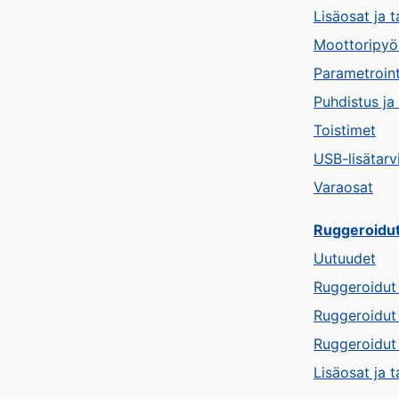
Lisäosat ja t
Moottoripyör
Parametroint
Puhdistus ja 
Toistimet
USB-lisätarv
Varaosat
Ruggeroidut 
Uutuudet
Ruggeroidut
Ruggeroidut 
Ruggeroidut
Lisäosat ja t