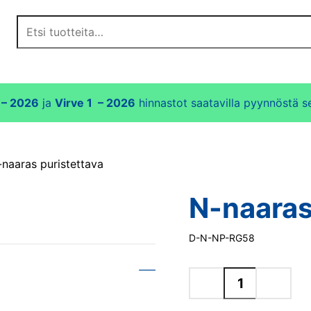
Etsi:
4 – 2026
ja
Virve 1 – 2026
hinnastot saatavilla pyynnöstä
s
naaras puristettava
N-naaras
D-N-NP-RG58
N-
naaras
puristettava