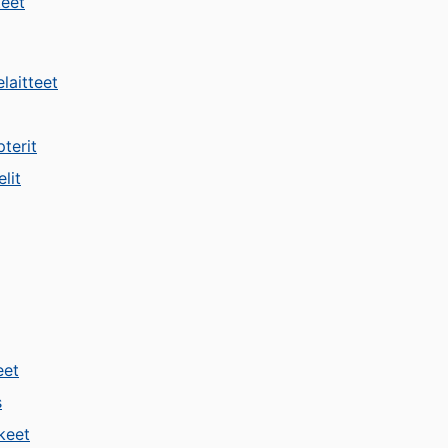
teet
laitteet
terit
lit
eet
s
keet