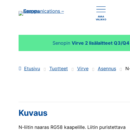
AVAA
VALIKKO
Senopin
Virve 2 lisälaitteet Q3/Q
Etusivu
Tuotteet
Virve
Asennus
N-
Kuvaus
N-liitin naaras RG58 kaapelille. Liitin puristettava