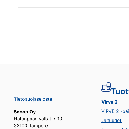
Tuot
Tietosuojaseloste
Virve 2
VIRVE 2 -pää
Senop Oy
Hatanpään valtatie 30
Uutuudet
33100 Tampere