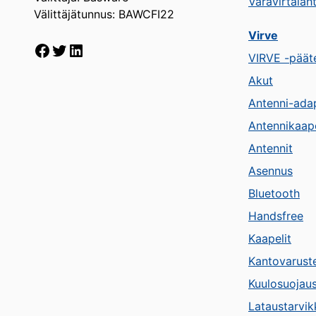
Varavirtaläh
Välittäjätunnus: BAWCFI22
Virve
Facebook
Twitter
LinkedIn
VIRVE -pääte
Akut
Antenni-adap
Antennikaape
Antennit
Asennus
Bluetooth
Handsfree
Kaapelit
Kantovarust
Kuulosuojau
Lataustarvik