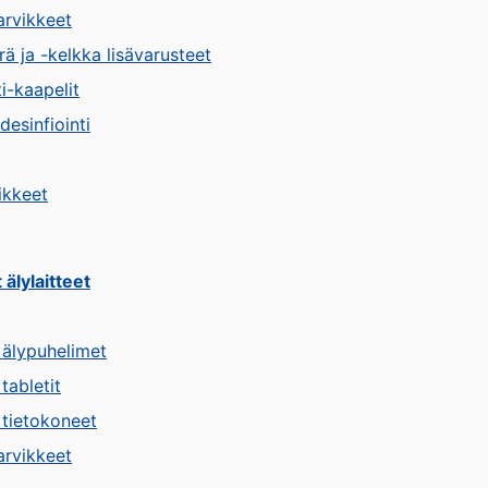
arvikkeet
ä ja -kelkka lisävarusteet
i-kaapelit
desinfiointi
ikkeet
älylaitteet
 älypuhelimet
tabletit
 tietokoneet
arvikkeet