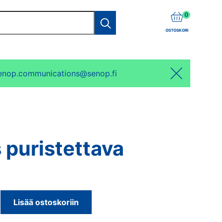
items
0
Haku
OSTOSKORI
enop.communications@senop.fi
Hello:
Hide
notification
 puristettava
Lisää ostoskoriin