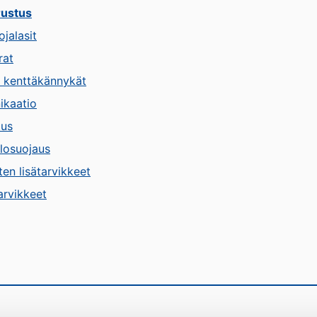
rustus
ojalasit
rat
t kenttäkännykät
ikaatio
tus
losuojaus
ten lisätarvikkeet
arvikkeet