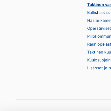
Taktinen va
Ballistiset su
Haalarikame
Operatiivise
Piilokommun
Rauniopelas
Taktinen kuu
Kuulosuojain
Lisäosat ja t