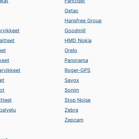
akat
Fanttiset
Getac
Hansfree Group
arvikkeet
Goodmill
aitteet
HMD Nokia
eet
Orelo
keet
Panorama
arvikkeet
Roger-GPS
et
Savox
ot
Sonim
itteet
Stop Noise
alvelu
Zebra
Zepcam