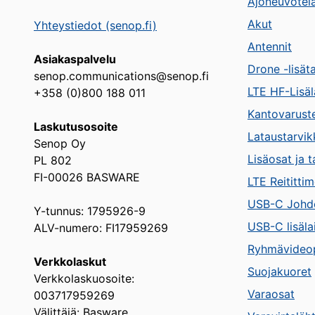
Ajoneuvotel
Akut
Yhteystiedot (senop.fi)
Antennit
Asiakaspalvelu
Drone -lisät
senop.communications@senop.fi
LTE HF-Lisäl
+358 (0)800 188 011
Kantovarust
Laskutusosoite
Lataustarvik
Senop Oy
Lisäosat ja t
PL 802
FI-00026 BASWARE
LTE Reitittim
USB-C Johd
Y-tunnus: 1795926-9
USB-C lisäla
ALV-numero: FI17959269
Ryhmävideop
Verkkolaskut
Suojakuoret
Verkkolaskuosoite:
Varaosat
003717959269
Välittäjä: Basware