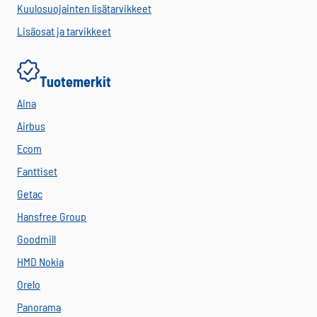
Kuulosuojainten lisätarvikkeet
Lisäosat ja tarvikkeet
Tuotemerkit
Aina
Airbus
Ecom
Fanttiset
Getac
Hansfree Group
Goodmill
HMD Nokia
Orelo
Panorama