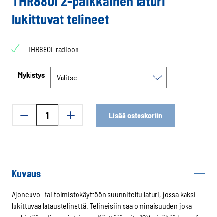
THR880i 2-paikkainen laturi
lukittuvat telineet
THR880i-radioon
Mykistys
THR880i
Lisää ostoskoriin
2-
paikkainen
laturi
lukittuvat
telineet
Kuvaus
määrä
Ajoneuvo- tai toimistokäyttöön suunniteltu laturi, jossa kaksi
lukittuvaa lataustelinettä. Telineisiin saa ominaisuuden joka