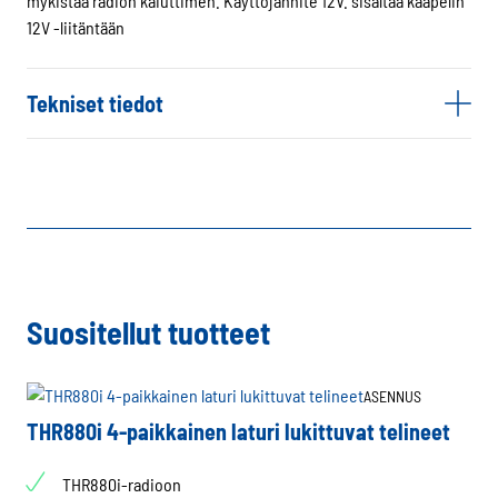
mykistää radion kaiuttimen. Käyttöjännite 12V. sisältää kaapelin
12V -liitäntään
Tekniset tiedot
Suositellut tuotteet
ASENNUS
THR880i 4-paikkainen laturi lukittuvat telineet
THR880i-radioon