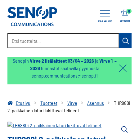
items
0
OSTOSKORI
AVAA VALIKKO
Etsi:
Haku
Senopin
Virve 2 lisälaitteet Q3/Q4 – 2026
ja
Virve 1 –
2026
hinnastot saatavilla pyynnöstä
Hello:
senop.communications@senop.fi
Hide
notifica
Etusivu
Tuotteet
Virve
Asennus
THR880i
2-paikkainen laturi lukittuvat telineet