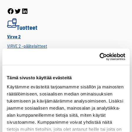
Facebook
Twitter
LinkedIn
Tuotteet
Virve 2
VIRVE 2 -päätelaitteet
Uutuudet
Ajoneuvotelakat
Akut
Tämä sivusto käyttää evästeitä
Antennit
Käytämme evästeitä tarjoamamme sisällön ja mainosten
Drone -lisätarvikkeet
räätälöimiseen, sosiaalisen median ominaisuuksien
tukemiseen ja kävijämäärämme analysoimiseen. Lisäksi
LTE HF-Lisälaitteet
jaamme sosiaalisen median, mainosalan ja analytiikka-
Kantovarusteet
alan kumppaneillemme tietoja siitä, miten käytät
Lataustarvikkeet
sivustoamme. Kumppanimme voivat yhdistää näitä
tietoja muihin tietoihin, joita olet antanut heille tai joita on
Lisäosat ja tarvikkeet