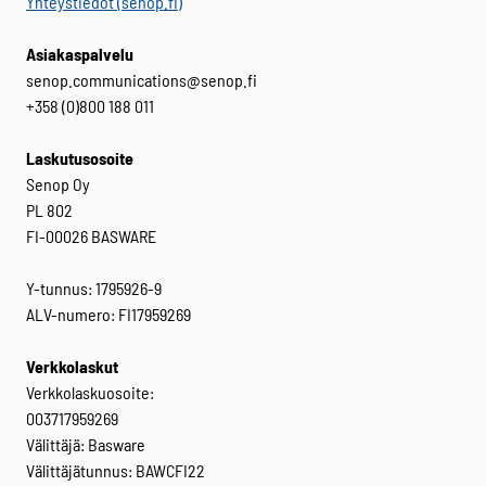
Yhteystiedot (senop.fi)
Asiakaspalvelu
senop.communications@senop.fi
+358 (0)800 188 011
Laskutusosoite
Senop Oy
PL 802
FI-00026 BASWARE
Y-tunnus: 1795926-9
ALV-numero: FI17959269
Verkkolaskut
Verkkolaskuosoite:
003717959269
Välittäjä: Basware
Välittäjätunnus: BAWCFI22