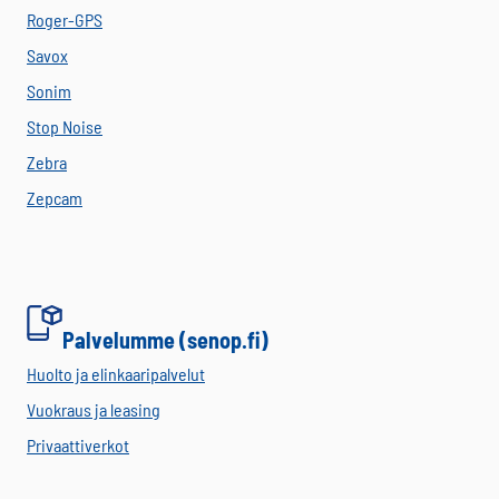
Roger-GPS
Savox
Sonim
Stop Noise
Zebra
Zepcam
Palvelumme (senop.fi)
Huolto ja elinkaaripalvelut
Vuokraus ja leasing
Privaattiverkot