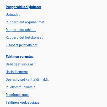
Ruggeroidut älylaitteet
Uutuudet
Ruggeroidut älypuhelimet
Ruggeroidut tabletit
Ruggeroidut tietokoneet
Lisäosat ja tarvikkeet
Taktinen varustus
Ballistiset suojalasit
Haalarikamerat
Operatiiviset kenttäkännykät
Piilokommunikaatio
Rauniopelastus
Taktinen kuulosuojaus