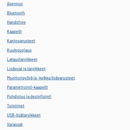
Asennus
Bluetooth
Handsfree
Kaapelit
Kantovarusteet
Kuulosuojaus
Lataustarvikkeet
Lisäosat ja tarvikkeet
Moottoripyörä ja -kelkka lisävarusteet
Parametrointi-kaapelit
Puhdistus ja desinfiointi
Toistimet
USB-lisätarvikkeet
Varaosat