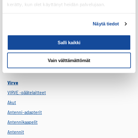
kerätty, kun olet käyttänyt heidän palvelujaan.
LTE Reitittimet
USB-C Johdot
Näytä tiedot
USB-C lisälaitteet
Ryhmävideopalvelu
Salli kaikki
Suojakuoret
Varaosat
Vain välttämättömät
Varavirtalähteet
Virve
VIRVE -päätelaitteet
Akut
Antenni-adapterit
Antennikaapelit
Antennit