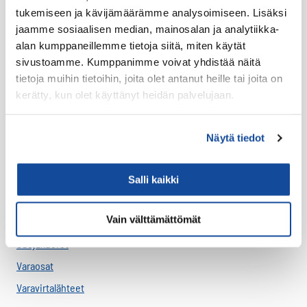
Akut
tukemiseen ja kävijämäärämme analysoimiseen. Lisäksi
Antennit
jaamme sosiaalisen median, mainosalan ja analytiikka-
alan kumppaneillemme tietoja siitä, miten käytät
Drone -lisätarvikkeet
sivustoamme. Kumppanimme voivat yhdistää näitä
LTE HF-Lisälaitteet
tietoja muihin tietoihin, joita olet antanut heille tai joita on
Kantovarusteet
kerätty, kun olet käyttänyt heidän palvelujaan.
Lataustarvikkeet
Lisäosat ja tarvikkeet
Näytä tiedot
LTE Reitittimet
USB-C Johdot
Salli kaikki
USB-C lisälaitteet
Vain välttämättömät
Ryhmävideopalvelu
Suojakuoret
Varaosat
Varavirtalähteet