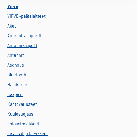
Virve
VIRVE -päätelaitteet
Akut
Antenni-adapterit
Antennikaapelit
Antennit
Asennus
Bluetooth
Handsfree
Kaapelit
Kantovarusteet
Kuulosuojaus
Lataustarvikkeet
Lisäosat ja tarvikkeet