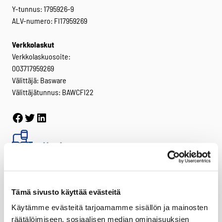
Y-tunnus: 1795926-9
ALV-numero: FI17959269
Verkkolaskut
Verkkolaskuosoite:
003717959269
Välittäjä: Basware
Välittäjätunnus: BAWCFI22
Facebook
Twitter
LinkedIn
Tuotteet
Virve 2
VIRVE 2 -päätelaitteet
Uutuudet
Tämä sivusto käyttää evästeitä
Käytämme evästeitä tarjoamamme sisällön ja mainosten
Ajoneuvotelakat
räätälöimiseen, sosiaalisen median ominaisuuksien