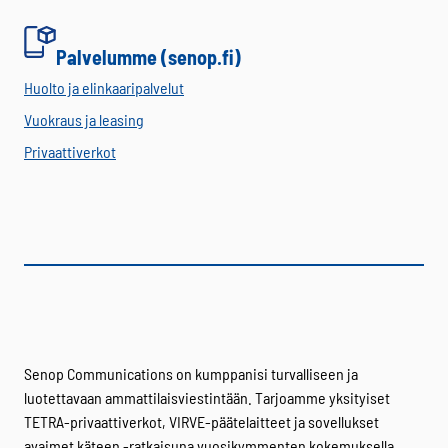
Palvelumme (senop.fi)
Huolto ja elinkaaripalvelut
Vuokraus ja leasing
Privaattiverkot
Senop Communications on kumppanisi turvalliseen ja
luotettavaan ammattilaisviestintään. Tarjoamme yksityiset
TETRA-privaattiverkot, VIRVE-päätelaitteet ja sovellukset
avaimet käteen -ratkaisuna vuosikymmenten kokemuksella.