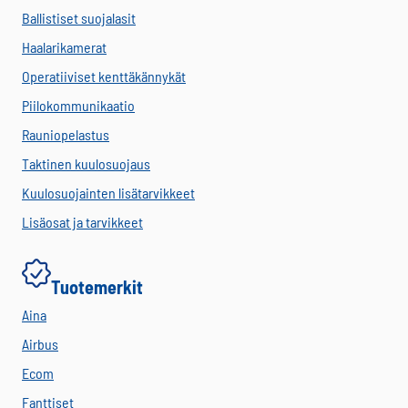
Ballistiset suojalasit
Haalarikamerat
Operatiiviset kenttäkännykät
Piilokommunikaatio
Rauniopelastus
Taktinen kuulosuojaus
Kuulosuojainten lisätarvikkeet
Lisäosat ja tarvikkeet
Tuotemerkit
Aina
Airbus
Ecom
Fanttiset