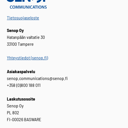
Tietosuojaseloste
Senop Oy
Hatanpään valtatie 30
33100 Tampere
Yhteystiedot (senop.fi)
Asiakaspalvelu
senop.communications@senop.fi
+358 (0)800 188 011
Laskutusosoite
Senop Oy
PL 802
FI-00026 BASWARE