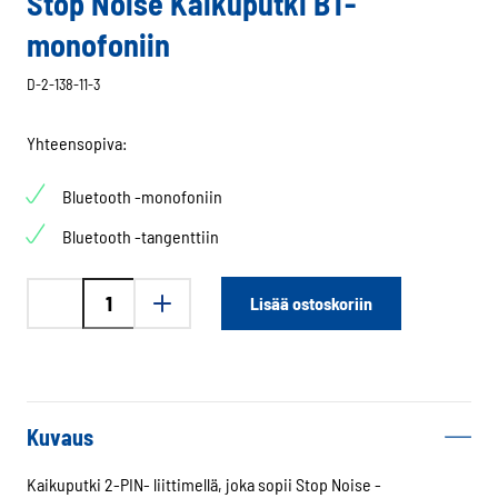
Stop Noise Kaikuputki BT-
monofoniin
D-2-138-11-3
Yhteensopiva:
Bluetooth -monofoniin
Bluetooth -tangenttiin
Stop
Lisää ostoskoriin
Noise
Kaikuputki
BT-
monofoniin
määrä
Kuvaus
Kaikuputki 2-PIN- liittimellä, joka sopii Stop Noise -