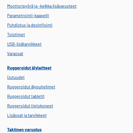
Moottoripyörä ja -kelkka lisävarusteet
Parametrointi-kaapelit
Puhdistus ja desinfiointi
Toistimet
USB-lisätarvikkeet
Varaosat
Ruggeroidut älylaitteet
Uutuudet
Ruggeroidut älypuhelimet
Ruggeroidut tabletit
Ruggeroidut tietokoneet
Lisäosat ja tarvikkeet
Taktinen varustus